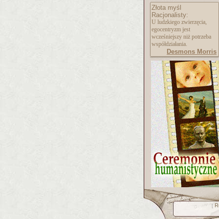
Złota myśl
Racjonalisty:
U ludzkiego zwierzęcia,
egocentryzm jest
wcześniejszy niż potrzeba
współdziałania.
Desmons Morris
R
[