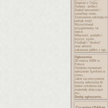
Dogmat o Trójcy
Świętej - próba l..
Diabeł tasmański i
zaraźliwy nowo..
Sześcienne odchody-to
jednak możl..
Wszechświat
przygotowany na
więce..
Własność, podatki i
kryzys: syste..
Football i "okolice"
oraz aktorst..
zakazane jabłko z raju
Ogłoszenia
:
30 marca 1689r w
Polsce
Ostatnio rozważam
wdrożenie Symfonii w
chmu..
Jakie są rzeczywiste
koszty wdrożenia AI
dobre szkolenia lub
materiały dotyczące
Arc..
Dodaj ogłoszenie..
Czy wojna USA/Iran