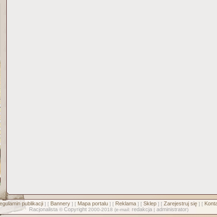
egulamin publikacji
Bannery
Mapa portalu
Reklama
Sklep
Zarejestruj się
Konta
] [
] [
] [
] [
] [
] [
Racjonalista
Copyright
redakcja
administrator
©
2000-2018 (e-mail:
|
)