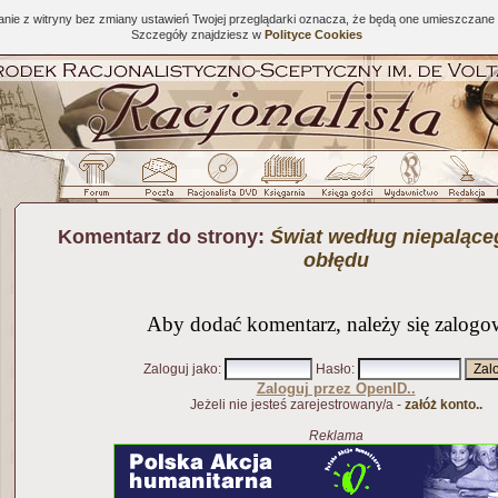
tanie z witryny bez zmiany ustawień Twojej przeglądarki oznacza, że będą one umieszcza
Szczegóły znajdziesz w
Polityce Cookies
Komentarz do strony:
Świat według niepalące
obłędu
Aby dodać komentarz, należy się zalogo
Zaloguj jako
:
Hasło
:
Zaloguj przez OpenID..
Jeżeli nie jesteś zarejestrowany/a -
załóż konto..
Reklama