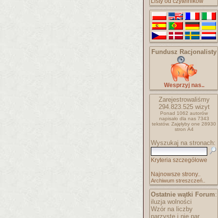
Listy od czytelników
Fundusz Racjonalisty
Wesprzyj nas..
Zarejestrowaliśmy
294.823.525
wizyt
Ponad 1062 autorów
napisało
dla nas 7343
tekstów.
Zajęłyby one 28930
stron A4
Wyszukaj na stronach:
Kryteria szczegółowe
Najnowsze strony..
Archiwum streszczeń..
Ostatnie wątki Forum
:
iluzja wolności
Wzór na liczby
parzyste i nie par..