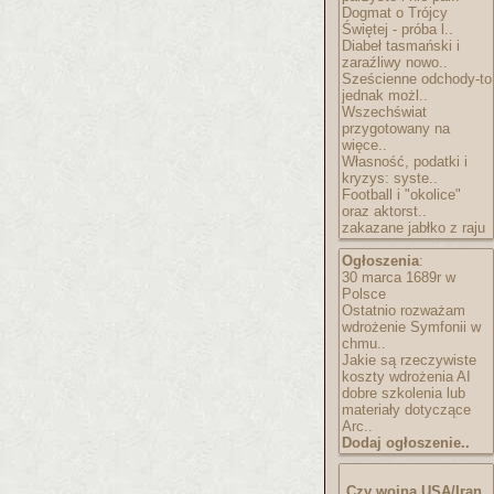
Dogmat o Trójcy
Świętej - próba l..
Diabeł tasmański i
zaraźliwy nowo..
Sześcienne odchody-to
jednak możl..
Wszechświat
przygotowany na
więce..
Własność, podatki i
kryzys: syste..
Football i "okolice"
oraz aktorst..
zakazane jabłko z raju
Ogłoszenia
:
30 marca 1689r w
Polsce
Ostatnio rozważam
wdrożenie Symfonii w
chmu..
Jakie są rzeczywiste
koszty wdrożenia AI
dobre szkolenia lub
materiały dotyczące
Arc..
Dodaj ogłoszenie..
Czy wojna USA/Iran