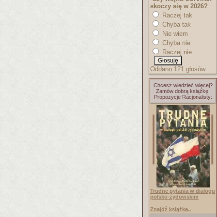
skoczy się w 2026?
Raczej tak
Chyba tak
Nie wiem
Chyba nie
Raczej nie
Oddano 121 głosów.
Chcesz wiedzieć więcej?
Zamów dobrą książkę.
Propozycje Racjonalisty:
Trudne pytania w dialogu
polsko-żydowskim
Znajdź książkę..