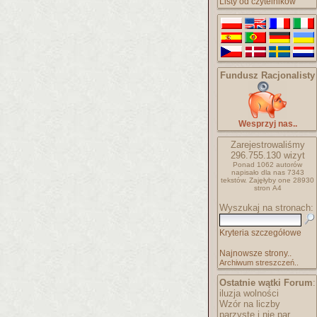
Listy od czytelników
Fundusz Racjonalisty
Wesprzyj nas..
Zarejestrowaliśmy
296.755.130
wizyt
Ponad 1062 autorów
napisało
dla nas 7343
tekstów.
Zajęłyby one 28930
stron A4
Wyszukaj na stronach:
Kryteria szczegółowe
Najnowsze strony..
Archiwum streszczeń..
Ostatnie wątki Forum
:
iluzja wolności
Wzór na liczby
parzyste i nie par..