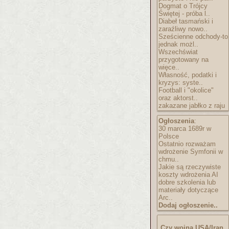
Dogmat o Trójcy
Świętej - próba l..
Diabeł tasmański i
zaraźliwy nowo..
Sześcienne odchody-to
jednak możl..
Wszechświat
przygotowany na
więce..
Własność, podatki i
kryzys: syste..
Football i "okolice"
oraz aktorst..
zakazane jabłko z raju
Ogłoszenia
:
30 marca 1689r w
Polsce
Ostatnio rozważam
wdrożenie Symfonii w
chmu..
Jakie są rzeczywiste
koszty wdrożenia AI
dobre szkolenia lub
materiały dotyczące
Arc..
Dodaj ogłoszenie..
Czy wojna USA/Iran