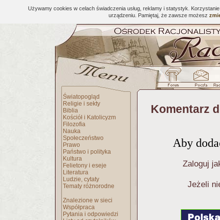
Używamy cookies w celach świadczenia usług, reklamy i statystyk. Korzystani
urządzeniu. Pamiętaj, że zawsze możesz
zmie
Światopogląd
Religie i sekty
Komentarz d
Biblia
Kościół i Katolicyzm
Filozofia
Nauka
Społeczeństwo
Aby dodać
Prawo
Państwo i polityka
Kultura
Zaloguj ja
Felietony i eseje
Literatura
Ludzie, cytaty
Jeżeli n
Tematy różnorodne
Znalezione w sieci
Współpraca
Pytania i odpowiedzi