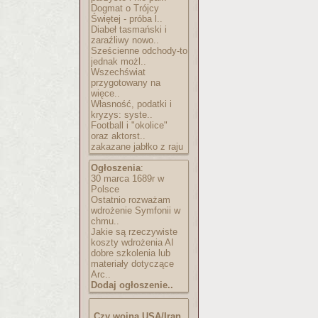
Dogmat o Trójcy
Świętej - próba l..
Diabeł tasmański i
zaraźliwy nowo..
Sześcienne odchody-to
jednak możl..
Wszechświat
przygotowany na
więce..
Własność, podatki i
kryzys: syste..
Football i "okolice"
oraz aktorst..
zakazane jabłko z raju
Ogłoszenia
:
30 marca 1689r w
Polsce
Ostatnio rozważam
wdrożenie Symfonii w
chmu..
Jakie są rzeczywiste
koszty wdrożenia AI
dobre szkolenia lub
materiały dotyczące
Arc..
Dodaj ogłoszenie..
Czy wojna USA/Iran