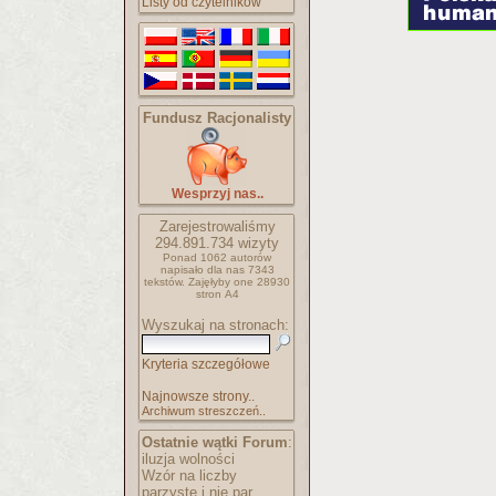
Listy od czytelników
Fundusz Racjonalisty
Wesprzyj nas..
Zarejestrowaliśmy
294.891.734
wizyty
Ponad 1062 autorów
napisało
dla nas 7343
tekstów.
Zajęłyby one 28930
stron A4
Wyszukaj na stronach:
Kryteria szczegółowe
Najnowsze strony..
Archiwum streszczeń..
Ostatnie wątki Forum
:
iluzja wolności
Wzór na liczby
parzyste i nie par..