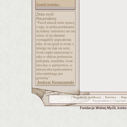
Znajdź książkę..
Złota myśl
Racjonalisty:
"Paweł zdawał sobie sprawę
z tego, że próba przełamania
tej kultury uniżoności nie ma
sensu, że jej złamanie
wymagałoby pogwałcenia
tabu, że ten język to świat, z
którego nie daje się uciec,
świat czapki miętoszonej w
ręku w obliczu proboszcza,
policjanta, urzędnika, świat
niewiary w partnerstwo, w
którym idea społeczeństwa
obywatelskiego jest
groteską."
Andrzej Koraszewski
Regulamin publikacji
Bannery
Mapa
[
] [
] [
Racjonalista
Copyright
©
Fundacja Wolnej Myśli, kont