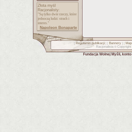
Złota myśl
Racjonalisty:
"Są tylko dwie rzeczy, które
jednoczą ludzi: strach i
interes."
Napoleon Bonaparte
Regulamin publikacji
Bannery
Mapa
[
] [
] [
Racjonalista
Copyright
©
Fundacja Wolnej Myśli, kont