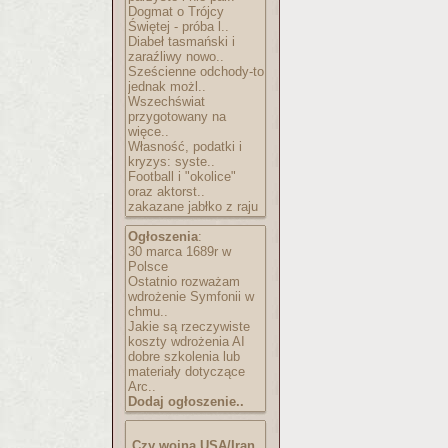
Dogmat o Trójcy
Świętej - próba l..
Diabeł tasmański i
zaraźliwy nowo..
Sześcienne odchody-to
jednak możl..
Wszechświat
przygotowany na
więce..
Własność, podatki i
kryzys: syste..
Football i "okolice"
oraz aktorst..
zakazane jabłko z raju
Ogłoszenia
:
30 marca 1689r w
Polsce
Ostatnio rozważam
wdrożenie Symfonii w
chmu..
Jakie są rzeczywiste
koszty wdrożenia AI
dobre szkolenia lub
materiały dotyczące
Arc..
Dodaj ogłoszenie..
Czy wojna USA/Iran