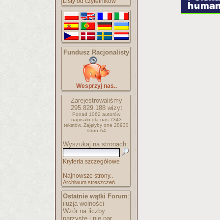
Listy od czytelników
Fundusz Racjonalisty
Wesprzyj nas..
Zarejestrowaliśmy
295.829.188
wizyt
Ponad 1062 autorów
napisało
dla nas 7343
tekstów.
Zajęłyby one 28930
stron A4
Wyszukaj na stronach:
Kryteria szczegółowe
Najnowsze strony..
Archiwum streszczeń..
Ostatnie wątki Forum
:
iluzja wolności
Wzór na liczby
parzyste i nie par..