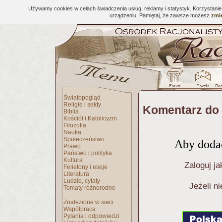
Używamy cookies w celach świadczenia usług, reklamy i statystyk. Korzystani
urządzeniu. Pamiętaj, że zawsze możesz
zmie
Światopogląd
Religie i sekty
Komentarz do 
Biblia
Kościół i Katolicyzm
Filozofia
Nauka
Społeczeństwo
Aby dodać
Prawo
Państwo i polityka
Kultura
Zaloguj ja
Felietony i eseje
Literatura
Ludzie, cytaty
Jeżeli n
Tematy różnorodne
Znalezione w sieci
Współpraca
Pytania i odpowiedzi