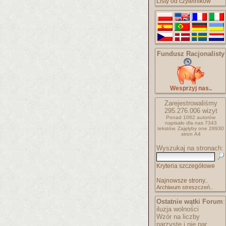
Listy od czytelników
Fundusz Racjonalisty
Wesprzyj nas..
Zarejestrowaliśmy
295.276.006
wizyt
Ponad 1062 autorów
napisało
dla nas 7343
tekstów.
Zajęłyby one 28930
stron A4
Wyszukaj na stronach:
Kryteria szczegółowe
Najnowsze strony..
Archiwum streszczeń..
Ostatnie wątki Forum
:
iluzja wolności
Wzór na liczby
parzyste i nie par..