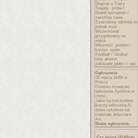
Dogmat o Trójcy
Świętej - próba l..
Diabeł tasmański i
zaraźliwy nowo..
Sześcienne odchody-to
jednak możl..
Wszechświat
przygotowany na
więce..
Własność, podatki i
kryzys: syste..
Football i "okolice"
oraz aktorst..
zakazane jabłko z raju
Ogłoszenia
:
30 marca 1689r w
Polsce
Ostatnio rozważam
wdrożenie Symfonii w
chmu..
Jakie są rzeczywiste
koszty wdrożenia AI
dobre szkolenia lub
materiały dotyczące
Arc..
Dodaj ogłoszenie..
Czy wojna USA/Iran