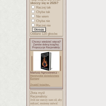
skoczy się w 2026?
Raczej tak
Chyba tak
Nie wiem
Chyba nie
Raczej nie
Oddano 120 głosów.
Chcesz wiedzieć więcej?
Zamów dobrą książkę.
Propozycje Racjonalisty:
Mariusz Agnosiewicz -
Heretyckie dziedzictwo
Europy
Znajdź książkę..
Złota myśl
Racjonalisty:
Jeśli nie starczy nam sił, aby
milczeć, możemy mówić