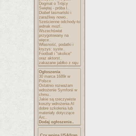
Dogmat o Trójcy
Świętej - próba l..
Diabeł tasmański i
zaraźliwy nowo..
Sześcienne odchody-to
jednak możl..
Wszechświat
przygotowany na
więce..
Własność, podatki i
kryzys: syste..
Football i "okolice"
oraz aktorst..
zakazane jabłko z raju
Ogłoszenia
:
30 marca 1689r w
Polsce
Ostatnio rozważam
wdrożenie Symfonii w
chmu..
Jakie są rzeczywiste
koszty wdrożenia AI
dobre szkolenia lub
materiały dotyczące
Arc..
Dodaj ogłoszenie..
Czy wojna USA/Iran