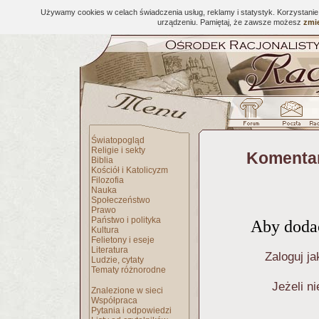
Używamy cookies w celach świadczenia usług, reklamy i statystyk. Korzystani
urządzeniu. Pamiętaj, że zawsze możesz
zmie
Światopogląd
Religie i sekty
Komentar
Biblia
Kościół i Katolicyzm
Filozofia
Nauka
Społeczeństwo
Prawo
Państwo i polityka
Aby dodać
Kultura
Felietony i eseje
Literatura
Zaloguj ja
Ludzie, cytaty
Tematy różnorodne
Jeżeli n
Znalezione w sieci
Współpraca
Pytania i odpowiedzi