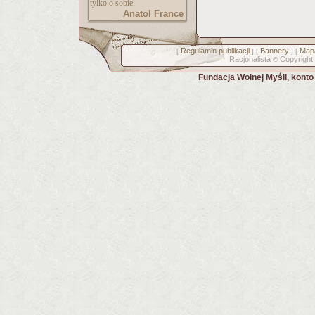
tylko o sobie.
Anatol France
Regulamin publikacji
Bannery
Mapa
[
] [
] [
Racjonalista
Copyright
©
Fundacja Wolnej Myśli, kont