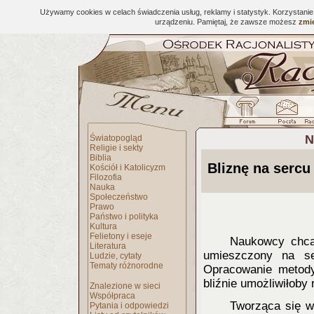
Używamy cookies w celach świadczenia usług, reklamy i statystyk. Korzystani
urządzeniu. Pamiętaj, że zawsze możesz
zmie
N
Światopogląd
Religie i sekty
Biblia
Bliznę na sercu
Kościół i Katolicyzm
Filozofia
Nauka
Społeczeństwo
Prawo
Państwo i polityka
Kultura
Felietony i eseje
Naukowcy chcą
Literatura
umieszczony na s
Ludzie, cytaty
Tematy różnorodne
Opracowanie metody
bliźnie umożliwiłoby
Znalezione w sieci
Współpraca
Tworząca się w
Pytania i odpowiedzi