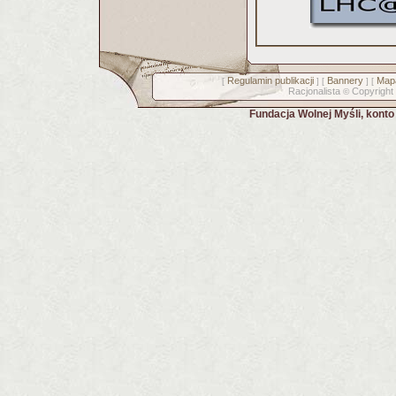
Regulamin publikacji
Bannery
Mapa
[
] [
] [
Racjonalista
Copyright
©
Fundacja Wolnej Myśli, kont