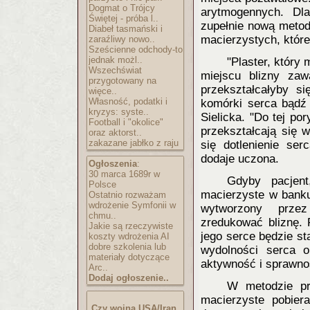
Dogmat o Trójcy
arytmogennych. Dl
Świętej - próba l..
zupełnie nową metod
Diabeł tasmański i
macierzystych, które
zaraźliwy nowo..
Sześcienne odchody-to
jednak możl..
"Plaster, który 
Wszechświat
miejscu blizny zaw
przygotowany na
przekształcałyby s
więce..
Własność, podatki i
komórki serca bądź 
kryzys: syste..
Sielicka. "Do tej p
Football i "okolice"
przekształcają się 
oraz aktorst..
zakazane jabłko z raju
się dotlenienie ser
dodaje uczona.
Ogłoszenia
:
30 marca 1689r w
Gdyby pacjent
Polsce
macierzyste w banku
Ostatnio rozważam
wdrożenie Symfonii w
wytworzony prze
chmu..
zredukować bliznę. 
Jakie są rzeczywiste
jego serce będzie sta
koszty wdrożenia AI
dobre szkolenia lub
wydolności serca 
materiały dotyczące
aktywność i sprawno
Arc..
Dodaj ogłoszenie..
W metodzie pr
macierzyste pobier
Czy wojna USA/Iran