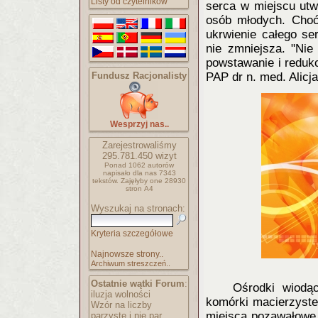
Listy od czytelników
serca w miejscu utwo
osób młodych. Cho
ukrwienie całego se
nie zmniejsza. "Nie
powstawanie i redukc
Fundusz Racjonalisty
PAP dr n. med. Alic
Wesprzyj nas..
Zarejestrowaliśmy
295.781.450
wizyt
Ponad 1062 autorów
napisało
dla nas 7343
tekstów.
Zajęłyby one 28930
stron A4
Wyszukaj na stronach:
Kryteria szczegółowe
Najnowsze strony..
Archiwum streszczeń..
Ostatnie wątki Forum
:
Ośrodki wiodą
iluzja wolności
komórki macierzyste 
Wzór na liczby
miejsca pozawałowe.
parzyste i nie par..