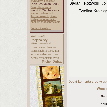
wybryków zwierząt
Badań i Rozwoju lub
John Brockman (red.) -
Nowy Renesans
Vinod K. Wadhawan -
Ewelina Krajcz
Nauka złożoności.
Trudne pytania, które
zadajemy o sobie i o
naszym Wszechświecie
Znajdź książkę..
Złota myśl
Racjonalisty:
Wiara prowadzi do
poróżnienia człowieka z
immanencją, a więc z nim
samym, ateizm godzi go z
ziemią, synonimem życia.
Michel Onfray
Dodaj komentarz do wiad
Wróć d
Nauk
Neur