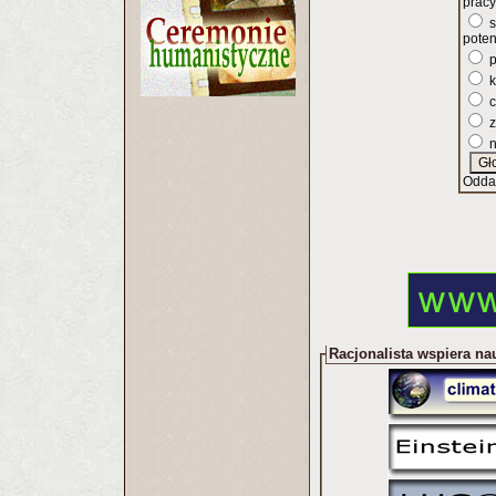
pracy
s
poten
p
k
c
z
n
Odda
Racjonalista wspiera na