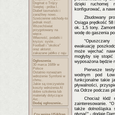
Dogmat o Trójcy
dzięki ruchomej
Świętej - próba l..
konfigurować, a nawe
Diabeł tasmański i
zaraźliwy nowo..
Zbudowany pro
Sześcienne odchody-to
Osiąga prędkość 58 
jednak możl..
Wszechświat
ok. 1,5 tony. Zamon
przygotowany na
wodę do gaszenia po
więce..
Własność, podatki i
"Opuszczany 
kryzys: syste..
Football i "okolice"
ewakuację poszkodo
oraz aktorst..
może wjechać nawe
zakazane jabłko z raju
mogłyby się stopić 
Ogłoszenia
:
wyposażona będzie r
30 marca 1689r w
Polsce
Pierwsze test
Ostatnio rozważam
wodnym pod Łowi
wdrożenie Symfonii w
funkcjonalne takie 
chmu..
Jakie są rzeczywiste
pływalności, przyspi
koszty wdrożenia AI
na Odrze podczas pi
dobre szkolenia lub
materiały dotyczące
Chociaż łódź 
Arc..
Dodaj ogłoszenie..
zainteresowanie. "O
także dolnośląska 
płynąć" - dodaje Dam
Czy wojna USA/Iran