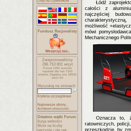
Listy od czytelników
Łódź zaprojek
całości z alumini
najczęściej budo
charakterystyczną,
możliwość +elastyczn
Fundusz Racjonalisty
mówi pomysłodawca 
Mechanicznego Polit
Wesprzyj nas..
Zarejestrowaliśmy
296.753.801
wizyt
Ponad 1062 autorów
napisało
dla nas 7343
tekstów.
Zajęłyby one 28930
stron A4
Wyszukaj na stronach:
Kryteria szczegółowe
Najnowsze strony..
Archiwum streszczeń..
Ostatnie wątki Forum
:
Oznacza to, 
iluzja wolności
ratowniczych, policji
Wzór na liczby
przeszkodzie, by zm
parzyste i nie par..