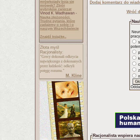
mrówkojady boją się
Dodaj komentarz do wiad
mrówek? Zbiór
wybryków zwierząt
Wróć d
Vinod K. Wadhawan -
Nauka złożoności.
Trudne pytania, które
Nauk
zadajemy o sobie i o
naszym Wszechświecie
Neur
pracy
Znajdź książkę..
s
poten
Złota myśl
Racjonalisty:
p
"Grecy dokonali odkrycia
k
największego z dokonanych
c
przez ludzkość: odkryli
z
potęgę rozumu."
M. Kline
n
Odda
Racjonalista wspiera na