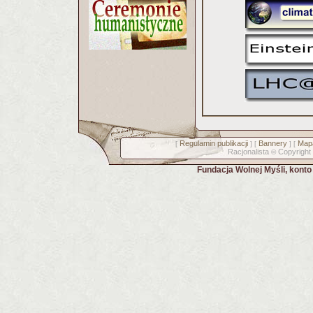
Regulamin publikacji
Bannery
Mapa
[
] [
] [
Racjonalista
Copyright
©
Fundacja Wolnej Myśli, kont