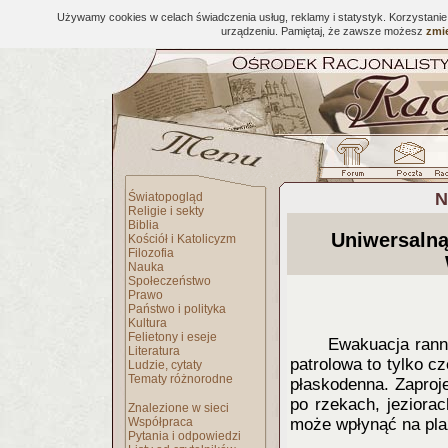
Używamy cookies w celach świadczenia usług, reklamy i statystyk. Korzystani
urządzeniu. Pamiętaj, że zawsze możesz
zmie
N
Światopogląd
Religie i sekty
Biblia
Uniwersalną
Kościół i Katolicyzm
Filozofia
Nauka
Społeczeństwo
Prawo
Państwo i polityka
Kultura
Felietony i eseje
Ewakuacja rann
Literatura
patrolowa to tylko 
Ludzie, cytaty
Tematy różnorodne
płaskodenna. Zaproj
po rzekach, jeziora
Znalezione w sieci
Współpraca
może wpłynąć na pla
Pytania i odpowiedzi