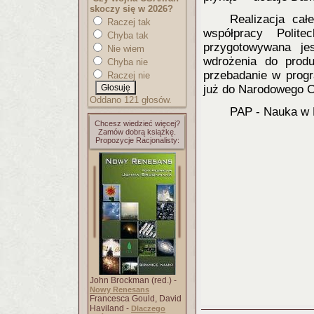
skoczy się w 2026?
Realizacja cał
Raczej tak
współpracy Polite
Chyba tak
przygotowywana je
Nie wiem
wdrożenia do produ
Chyba nie
przebadanie w progr
Raczej nie
już do Narodowego C
Oddano 121 głosów.
PAP - Nauka w 
Chcesz wiedzieć więcej?
Zamów dobrą książkę.
Propozycje Racjonalisty:
John Brockman (red.) -
Nowy Renesans
Francesca Gould, David
Haviland -
Dlaczego