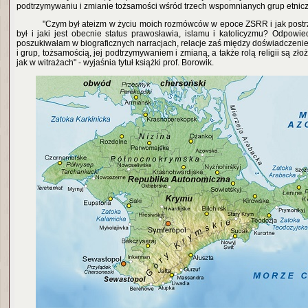
podtrzymywaniu i zmianie tożsamości wśród trzech wspomnianych grup etnic
"Czym był ateizm w życiu moich rozmówców w epoce ZSRR i jak postr
był i jaki jest obecnie status prawosławia, islamu i katolicyzmu? Odpowie
poszukiwałam w biograficznych narracjach, relacje zaś między doświadczen
i grup, tożsamością, jej podtrzymywaniem i zmianą, a także rolą religii są zł
jak w witrażach" - wyjaśnia tytuł książki prof. Borowik.