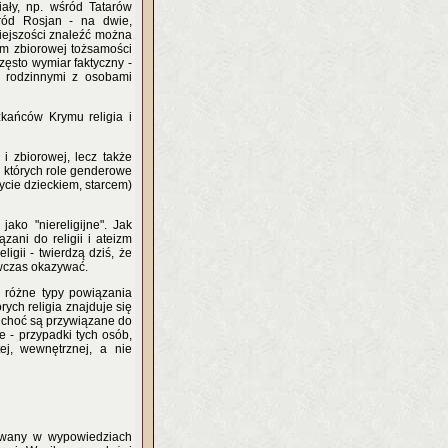
ały, np. wśród Tatarów
śród Rosjan - na dwie,
iejszości znaleźć można
em zbiorowej tożsamości
zęsto wymiar faktyczny -
y rodzinnymi z osobami
kańców Krymu religia i
 i zbiorowej, lecz także
u których role genderowe
ycie dzieckiem, starcem)
ako "niereligijne". Jak
ani do religii i ateizm
igii - twierdzą dziś, że
ówczas okazywać.
o różne typy powiązania
rych religia znajduje się
, choć są przywiązane do
e - przypadki tych osób,
ej, wewnętrznej, a nie
owany w wypowiedziach