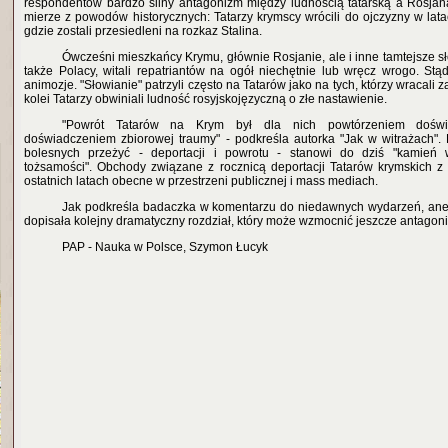
respondentów bardzo silny antagonizm między ludnością tatarską a Rosja
mierze z powodów historycznych: Tatarzy krymscy wrócili do ojczyzny w lata
gdzie zostali przesiedleni na rozkaz Stalina.
Ówcześni mieszkańcy Krymu, głównie Rosjanie, ale i inne tamtejsze s
także Polacy, witali repatriantów na ogół niechętnie lub wręcz wrogo. Stą
animozje. "Słowianie" patrzyli często na Tatarów jako na tych, którzy wracali za
kolei Tatarzy obwiniali ludność rosyjskojęzyczną o złe nastawienie.
"Powrót Tatarów na Krym był dla nich powtórzeniem doświa
doświadczeniem zbiorowej traumy" - podkreśla autorka "Jak w witrażach".
bolesnych przeżyć - deportacji i powrotu - stanowi do dziś "kamień 
tożsamości". Obchody związane z rocznicą deportacji Tatarów krymskich z
ostatnich latach obecne w przestrzeni publicznej i mass mediach.
Jak podkreśla badaczka w komentarzu do niedawnych wydarzeń, ane
dopisała kolejny dramatyczny rozdział, który może wzmocnić jeszcze antagoniz
PAP - Nauka w Polsce, Szymon Łucyk