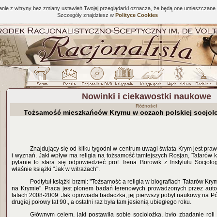
tanie z witryny bez zmiany ustawień Twojej przeglądarki oznacza, że będą one umieszcza
Szczegóły znajdziesz w
Polityce Cookies
Nowinki i ciekawostki naukowe
Różności
Tożsamość mieszkańców Krymu w oczach polskiej socjolo
Znajdujący się od kilku tygodni w centrum uwagi świata Krym jest pr
i wyznań. Jaki wpływ ma religia na tożsamość tamtejszych Rosjan, Tatarów 
pytanie to stara się odpowiedzieć prof. Irena Borowik z Instytutu Socjolo
właśnie książki "Jak w witrażach".
Podtytuł książki brzmi: "Tożsamość a religia w biografiach Tatarów Kry
na Krymie". Praca jest plonem badań terenowych prowadzonych przez auto
latach 2008-2009. Jak opowiada badaczka, jej pierwszy pobyt naukowy na P
drugiej połowy lat 90., a ostatni raz była tam jesienią ubiegłego roku.
Głównym celem, jaki postawiła sobie socjolożka, było zbadanie roli 