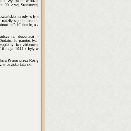
nami. Wynika on w dużej
ch 90. z Azji Środkowej,
łowiańskie narody, w tym
d rodziły się obustronne
brać im "ich" ziemię, a z
dczenia deportacji -
 Dodaje, że pamięć tych
węgielny ich zbiorowej
 18 maja 1944 r. były w
ksja Krymu przez Rosję
m rosyjsko-tatarski.