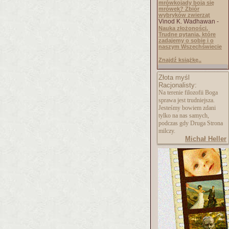
mrówkojady boją się
mrówek? Zbiór
wybryków zwierząt
Vinod K. Wadhawan -
Nauka złożoności.
Trudne pytania, które
zadajemy o sobie i o
naszym Wszechświecie
Znajdź książkę..
Złota myśl
Racjonalisty:
Na terenie filozofii Boga
sprawa jest trudniejsza.
Jesteśmy bowiem zdani
tylko na nas samych,
podczas gdy Druga Strona
milczy.
Michał Heller