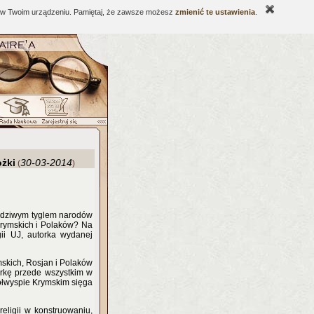
ne w Twoim urządzeniu. Pamiętaj, że zawsze możesz
zmienić te ustawienia
.
żki
30-03-2014
(
)
awdziwym tyglem narodów
krymskich i Polaków? Na
gii UJ, autorka wydanej
mskich, Rosjan i Polaków
rkę przede wszystkim w
ółwyspie Krymskim sięga
religii w konstruowaniu,