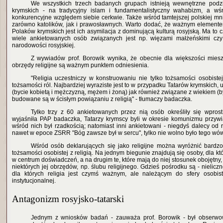
We wszystkich trzech badanych grupach istnieją wewnętrzne podzi
krymskich - na tradycyjny islam i fundamentalistyczny wahabizm, a w
konkurencyjne względem siebie cerkwie. Także wśród tamtejszej polskiej mn
zarówno katolików, jak i prawosławnych. Warto dodać, że ważnym element
Polaków krymskich jest ich asymilacja z dominującą kulturą rosyjską. Ma to c
wiele ankietowanych osób związanych jest np. więzami małżeńskimi cz
narodowości rosyjskiej.
Z wywiadów prof. Borowik wynika, że obecnie dla większości miesz
obrzędy religijne są ważnym punktem odniesienia.
"Religia uczestniczy w konstruowaniu nie tylko tożsamości osobistej
tożsamości ról. Najbardziej wyraziste jest to w przypadku Tatarów krymskich, 
(bycie kobietą i mężczyzną, mężem i żoną) jak również związane z wiekiem (b
budowane są w ścisłym powiązaniu z religią" - tłumaczy badaczka.
Tylko trzy z 60 ankietowanych przez nią osób określiły się wprost j
wyjaśniła PAP badaczka, Tatarzy krymscy byli w okresie komunizmu przywiąz
wśród nich był rzadkością; natomiast inni ankietowani - niegdyś dalecy od rel
nawet w epoce ZSRR "Bóg zawsze był w sercu", tylko nie wolno było tego w
Wśród osób deklarujących się jako religijne można wyróżnić bardz
tożsamości osobistej z religią. Na jednym biegunie znajdują się osoby, dla któ
w centrum doświadczeń, a na drugim te, które mają do niej stosunek obojętny
niektórych jej obrzędów, np. ślubu religijnego. Gdzieś pośrodku są - nieliczn
dla których religia jest czymś ważnym, ale należącym do sfery osobist
instytucjonalnej.
Antagonizm rosyjsko-tatarski
Jednym z wniosków badań - zauważa prof. Borowik - był obserw