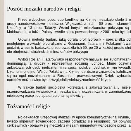
Pośród mozaiki narodów i religii
Przed wybuchem obecnego konfliktu na Krymie mieszkało około 2 
grupy narodowościowe i etniczne. Większość z nich - 58 proc. - stanowili
Ukraińcy, a 13 proc. Tatarzy. Wśród innych mieszkańców półwyspu są ta
Mołdawianie, a także Polacy - wedle spisu powszechnego z 2001 roku było ich 
Główną metodą badań, jaką obrała prof. Borowik - specjalistka od so
pogłębione wywiady biograficzne z Rosjanami, Tatarami i Polakami (trw
godzin); w sumie badaczka przeprowadziła ich 60, po 20 w każdej grupie etn
nie obejmował ukraińskich mieszkańców półwyspu.
Wybór Rosjan i Tatarów jako respondentów nasuwał się automatycznie
dominującą, a drudzy - reprezentują rodzimą ludność. Mniej oczywi
ankietowanych osób nielicznej mniejszości polskiej. Jednak w tym wypad
kryterium religijne. Wśród Polaków na Krymie jest dużo wyznawców katolicy
są na ogół muzułmanami, a Rosjanie - prawosławnymi. Dzięki wybraniu
narodów można więc było uwzględnić wielowyznaniowość Krymu.
W trakcie badań socjolożka korzystała z zakwaterowania u miejs
przeprowadzania wywiadów z mieszkańcami uczestniczyła w zgromadzeniac
miejscową prasę i oglądała regionalną telewizję.
Tożsamość i religie
Po dekadach urzędowej ateizacji w epoce komunistycznej na Krymie, j
byłego imperium sowieckiego, zaczęła odradzać się religijność. Na półwysp
cerkiewnych - pojawiły się meczety z wieżami minaretów, wznoszone przez Ta