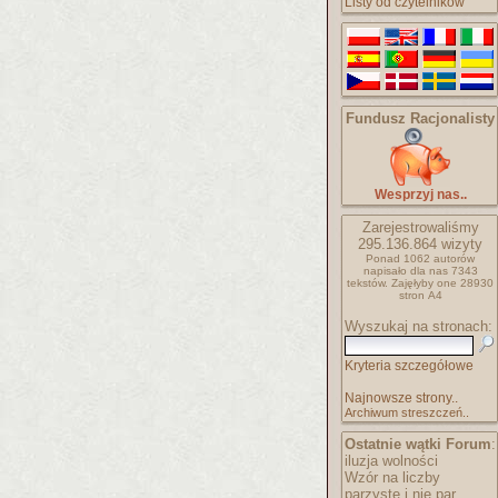
Listy od czytelników
Fundusz Racjonalisty
Wesprzyj nas..
Zarejestrowaliśmy
295.136.864
wizyty
Ponad 1062 autorów
napisało
dla nas 7343
tekstów.
Zajęłyby one 28930
stron A4
Wyszukaj na stronach:
Kryteria szczegółowe
Najnowsze strony..
Archiwum streszczeń..
Ostatnie wątki Forum
:
iluzja wolności
Wzór na liczby
parzyste i nie par..