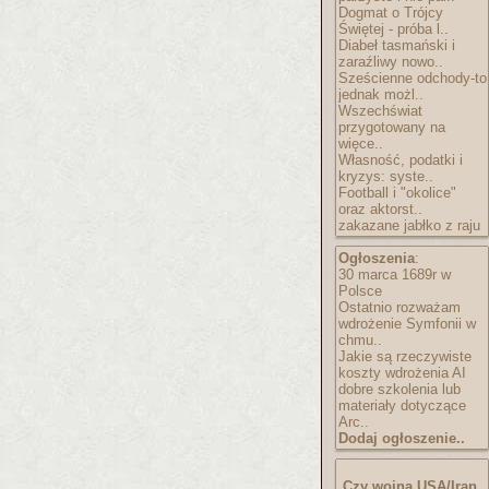
Dogmat o Trójcy
Świętej - próba l..
Diabeł tasmański i
zaraźliwy nowo..
Sześcienne odchody-to
jednak możl..
Wszechświat
przygotowany na
więce..
Własność, podatki i
kryzys: syste..
Football i "okolice"
oraz aktorst..
zakazane jabłko z raju
Ogłoszenia
:
30 marca 1689r w
Polsce
Ostatnio rozważam
wdrożenie Symfonii w
chmu..
Jakie są rzeczywiste
koszty wdrożenia AI
dobre szkolenia lub
materiały dotyczące
Arc..
Dodaj ogłoszenie..
Czy wojna USA/Iran