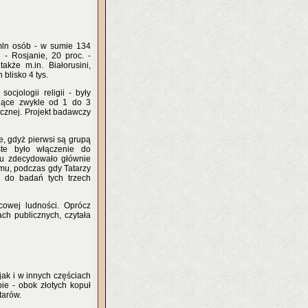
mln osób - w sumie 134
 - Rosjanie, 20 proc. -
kże m.in. Białorusini,
blisko 4 tys.
cjologii religii - były
ające zwykle od 1 do 3
icznej. Projekt badawczy
, gdyż pierwsi są grupą
ste było włączenie do
ku zdecydowało głównie
zmu, podczas gdy Tatarzy
 do badań tych trzech
cowej ludności. Oprócz
h publicznych, czytała
ak i w innych częściach
ie - obok złotych kopuł
tarów.