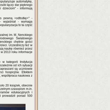
pularyzuje automatykę,
posób łączy dar pięknego
 dzieciom" - informują
ko pewną +odtrutkę+" -
 - wyjaśniał - wymaga
opularyzacja to ta część
czalnej im. M. Nenckiego
arodowego Światowego
nckiego chętnie gości
zieci. Uczestniczy też w
ują naukę również przez
o w 2013 roku informacje
w kategorii Instytucja
zależnie od ich sytuacji
zapraszani są uczniowie
ci hospicjów. Efektem
ci, współpraca naukowa z
koło 20 książek, obecnie
czelnym czasopism m.in.
gramów edukacyjnych i
i prowadził ponad 500