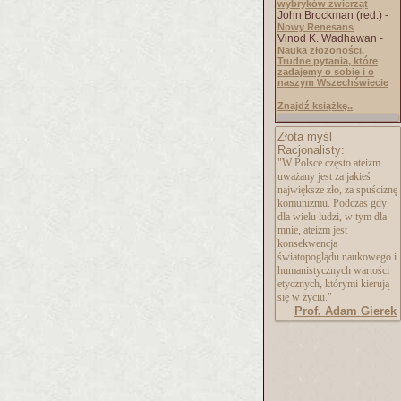
wybryków zwierząt
John Brockman (red.) -
Nowy Renesans
Vinod K. Wadhawan -
Nauka złożoności.
Trudne pytania, które
zadajemy o sobie i o
naszym Wszechświecie
Znajdź książkę..
Złota myśl
Racjonalisty:
"W Polsce często ateizm
uważany jest za jakieś
największe zło, za spuściznę
komunizmu. Podczas gdy
dla wielu ludzi, w tym dla
mnie, ateizm jest
konsekwencja
światopoglądu naukowego i
humanistycznych wartości
etycznych, którymi kierują
się w życiu."
Prof. Adam Gierek