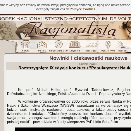
tanie z witryny bez zmiany ustawień Twojej przeglądarki oznacza, że będą one umieszcza
Szczegóły znajdziesz w
Polityce Cookies
Nowinki i ciekawostki naukowe
Ludzie nauki
Rozstrzygnięto IX edycję konkursu "Popularyzator Nauk
Ks. prof. Michał Heller, prof. Ryszard Tadeusiewicz, Bogdan M
Doświadczalnej im. Nenckiego, Polska Akademia Dzieci - Popularyzatorzy Na
W konkursie organizowanym od 2005 roku przez serwis Nauka w Pol
Nauki i Szkolnictwa Wyższego (MNiSW) nagradzani są wyróżniający się w
ludzie nauki, instytucje naukowe i pozanaukowe, a także osoby spoza
dziennikarze i redakcje. "Chcieliśmy poprzez ten konkurs docenić wysiłek 
swoja pracą, zaangażowaniem i energią realizują różne zadania przyczyniaj
polskiej nauki" - powiedziała w środę wiceprezes PAP Lidia Sobańska.