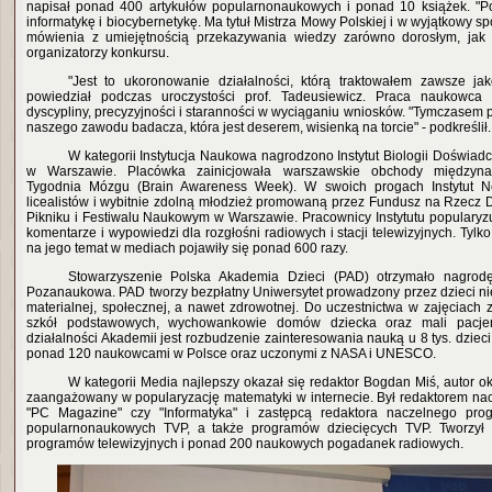
napisał ponad 400 artykułów popularnonaukowych i ponad 10 książek. "Po
informatykę i biocybernetykę. Ma tytuł Mistrza Mowy Polskiej i w wyjątkowy s
mówienia z umiejętnością przekazywania wiedzy zarówno dorosłym, jak i
organizatorzy konkursu.
"Jest to ukoronowanie działalności, którą traktowałem zawsze ja
powiedział podczas uroczystości prof. Tadeusiewicz. Praca naukowca
dyscypliny, precyzyjności i staranności w wyciąganiu wniosków. "Tymczasem p
naszego zawodu badacza, która jest deserem, wisienką na torcie" - podkreślił.
W kategorii Instytucja Naukowa nagrodzono Instytut Biologii Doświad
w Warszawie. Placówka zainicjowała warszawskie obchody międzyn
Tygodnia Mózgu (Brain Awareness Week). W swoich progach Instytut Ne
licealistów i wybitnie zdolną młodzież promowaną przez Fundusz na Rzecz D
Pikniku i Festiwalu Naukowym w Warszawie. Pracownicy Instytutu popularyz
komentarze i wypowiedzi dla rozgłośni radiowych i stacji telewizyjnych. Tylk
na jego temat w mediach pojawiły się ponad 600 razy.
Stowarzyszenie Polska Akademia Dzieci (PAD) otrzymało nagrodę 
Pozanaukowa. PAD tworzy bezpłatny Uniwersytet prowadzony przez dzieci nie
materialnej, społecznej, a nawet zdrowotnej. Do uczestnictwa w zajęciach 
szkół podstawowych, wychowankowie domów dziecka oraz mali pacjen
działalności Akademii jest rozbudzenie zainteresowania nauką u 8 tys. dzie
ponad 120 naukowcami w Polsce oraz uczonymi z NASA i UNESCO.
W kategorii Media najlepszy okazał się redaktor Bogdan Miś, autor o
zaangażowany w popularyzację matematyki w internecie. Był redaktorem na
"PC Magazine" czy "Informatyka" i zastępcą redaktora naczelnego pro
popularnonaukowych TVP, a także programów dziecięcych TVP. Tworzył 
programów telewizyjnych i ponad 200 naukowych pogadanek radiowych.