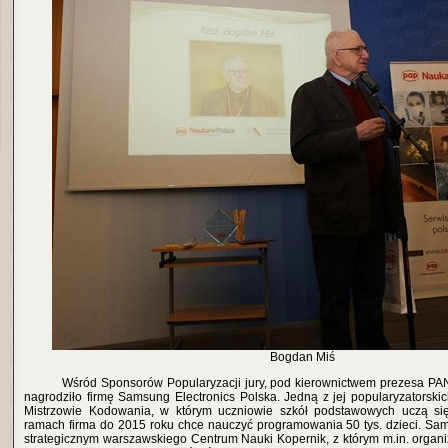
Bogdan Miś
Wśród Sponsorów Popularyzacji jury, pod kierownictwem prezesa PAN 
nagrodziło firmę Samsung Electronics Polska. Jedną z jej popularyzatorskic
Mistrzowie Kodowania, w którym uczniowie szkół podstawowych uczą si
ramach firma do 2015 roku chce nauczyć programowania 50 tys. dzieci. Sam
strategicznym warszawskiego Centrum Nauki Kopernik, z którym m.in. organi