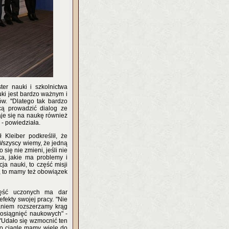
er nauki i szkolnictwa
ki jest bardzo ważnym i
w. "Dlatego tak bardzo
cą prowadzić dialog ze
je się na naukę również
 - powiedziała.
 Kleiber podkreślił, że
"Wszyscy wiemy, że jedną
się nie zmieni, jeśli nie
a, jakie ma problemy i
ja nauki, to część misji
, to mamy też obowiązek
zęść uczonych ma dar
fekty swojej pracy. "Nie
waniem rozszerzamy krąg
 osiągnięć naukowych" -
. "Udało się wzmocnić ten
 to ciągle mamy wiele do