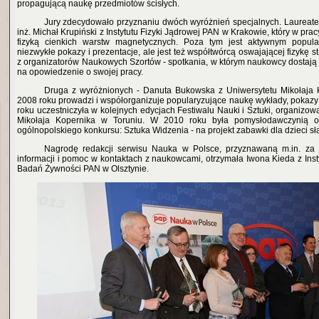
propagującą naukę przedmiotów ścisłych.
Jury zdecydowało przyznaniu dwóch wyróżnień specjalnych. Laureatem
inż. Michał Krupiński z Instytutu Fizyki Jądrowej PAN w Krakowie, który w pra
fizyką cienkich warstw magnetycznych. Poza tym jest aktywnym popula
niezwykłe pokazy i prezentacje, ale jest też współtwórcą oswajającej fizykę str
z organizatorów Naukowych Szortów - spotkania, w którym naukowcy dostają 6,
na opowiedzenie o swojej pracy.
Druga z wyróżnionych - Danuta Bukowska z Uniwersytetu Mikołaja 
2008 roku prowadzi i współorganizuje popularyzujące naukę wykłady, pokazy
roku uczestniczyła w kolejnych edycjach Festiwalu Nauki i Sztuki, organizo
Mikołaja Kopernika w Toruniu. W 2010 roku była pomysłodawczynią or
ogólnopolskiego konkursu: Sztuka Widzenia - na projekt zabawki dla dzieci s
Nagrodę redakcji serwisu Nauka w Polsce, przyznawaną m.in. za
informacji i pomoc w kontaktach z naukowcami, otrzymała Iwona Kieda z Inst
Badań Żywności PAN w Olsztynie.