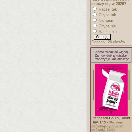
skoczy się w 2026?
Raczej tak
Chyba tak
Nie wiem
Chyba nie
Raczej nie
Oddano 120 głosów.
Chcesz wiedzieć więcej?
Zamów dobrą książkę.
Propozycje Racjonalisty:
Francesca Gould, David
Haviland -
Dlaczego
mrówkojady boją się
mrówek? Zbiór