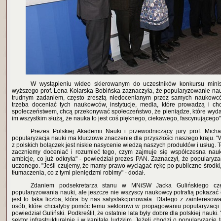
W wystąpieniu wideo skierowanym do uczestników konkursu minist
wyższego prof. Lena Kolarska-Bobińska zaznaczyła, że popularyzowanie nau
trudnym zadaniem, często zresztą niedocenianym przez samych naukowcó
trzeba doceniać tych naukowców, instytucje, media, które prowadzą i ch
społeczeństwem, chcą przekonywać społeczeństwo, że pieniądze, które wyda
im wszystkim służą, że nauka to jest coś pięknego, ciekawego, fascynującego"
Prezes Polskiej Akademii Nauki i przewodniczący jury prof. Michał
popularyzacja nauki ma kluczowe znaczenie dla przyszłości naszego kraju. 
z polskich bolączek jest niskie nasycenie wiedzą naszych produktów i usług. To 
zaczniemy doceniać i rozumieć tego, czym zajmuje się współczesna nauk
ambicje, co już odkryła" - powiedział prezes PAN. Zaznaczył, że popularyzac
uczonego. "Jeśli czujemy, że mamy prawo wyciągać rękę po publiczne środki
tłumaczenia, co z tymi pieniędzmi robimy" - dodał.
Zdaniem podsekretarza stanu w MNiSW Jacka Gulińskiego c
popularyzowania nauki, ale jeszcze nie wszyscy naukowcy potrafią pokazać e
jest to taka liczba, która by nas satysfakcjonowała. Dlatego z zaintereso
osób, które chciałyby pomóc temu sektorowi w propagowaniu popularyzacji
powiedział Guliński. Podkreślił, że ostatnie lata były dobre dla polskiej nauki
sektor infrastrukturalnie i w kapitale ludzkim. Jeżeli chodzi o popularyzację