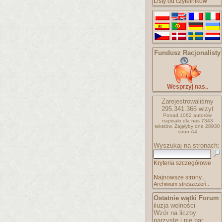
Listy od czytelników
Fundusz Racjonalisty
Wesprzyj nas..
Zarejestrowaliśmy
295.341.366
wizyt
Ponad 1062 autorów
napisało
dla nas 7343
tekstów.
Zajęłyby one 28930
stron A4
Wyszukaj na stronach:
Kryteria szczegółowe
Najnowsze strony..
Archiwum streszczeń..
Ostatnie wątki Forum
:
iluzja wolności
Wzór na liczby
parzyste i nie par..