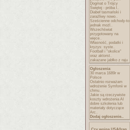
Dogmat o Trójcy
Świętej - próba l..
Diabeł tasmański i
zaraźliwy nowo..
Sześcienne odchody-to
jednak możl..
Wszechświat
przygotowany na
więce..
Własność, podatki i
kryzys: syste..
Football i "okolice"
oraz aktorst..
zakazane jabłko z raju
Ogłoszenia
:
30 marca 1689r w
Polsce
Ostatnio rozważam
wdrożenie Symfonii w
chmu..
Jakie są rzeczywiste
koszty wdrożenia AI
dobre szkolenia lub
materiały dotyczące
Arc..
Dodaj ogłoszenie..
Czy wojna USA/Iran