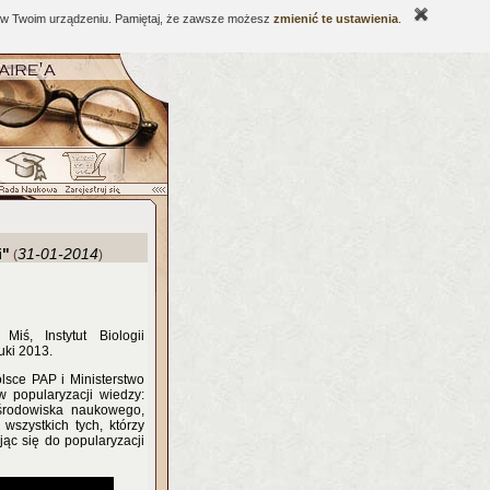
ne w Twoim urządzeniu. Pamiętaj, że zawsze możesz
zmienić te ustawienia
.
i"
31-01-2014
(
)
iś, Instytut Biologii
uki 2013.
sce PAP i Ministerstwo
 popularyzacji wiedzy:
 środowiska naukowego,
wszystkich tych, którzy
ąc się do popularyzacji