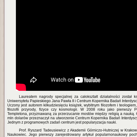
Laureatem nagrody specjalnej za całokształt działalności został ks
Uniwersytetu Papieskiego Jana Pawła II i Centrum Kopernika Badań Interdys
Uczony jest autorem kilkudziesięciu książek, wybitnym filozofem i teologiem, 
filozofii przyrody, fizyce czy kosmologii. W 2008 roku jako pierwszy 
Templetona, przyznawaną za przerzucanie mostów między religią a nauką.
mln dolarów przeznaczył na utworzenie Centrum Kopernika Badań Interdysc
Jednym z programowych zadań centrum jest popularyzacja nauki.
Prof. Ryszard Tadeusiewicz z Akademii Górniczo-Hutniczej w Krakowi
Naukowiec. Jego pierwszy zarejestrowany artykuł popularnonaukowy poch