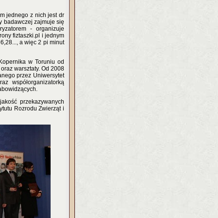
 jednego z nich jest dr
cy badawczej zajmuje się
ryzatorem - organizuje
ony fiztaszki.pl i jednym
28..., a więc 2 pi minut
Kopernika w Toruniu od
 oraz warsztaty. Od 2008
wanego przez Uniwersytet
az współorganizatorką
łabowidzących.
 jakość przekazywanych
ytutu Rozrodu Zwierząt i