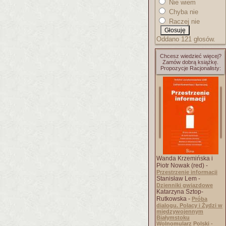
Nie wiem
Chyba nie
Raczej nie
Oddano 121 głosów.
Chcesz wiedzieć więcej?
Zamów dobrą książkę.
Propozycje Racjonalisty:
Wanda Krzemińska i
Piotr Nowak (red) -
Przestrzenie informacji
Stanisław Lem -
Dzienniki gwiazdowe
Katarzyna Sztop-
Rutkowska -
Próba
dialogu. Polacy i Żydzi w
międzywojennym
Białymstoku
Wolnomularz Polski -