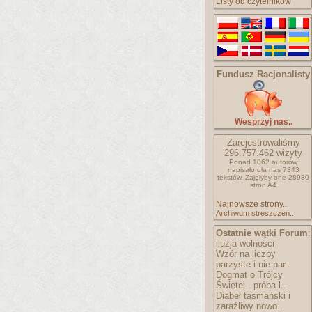
Listy od czytelników
Fundusz Racjonalisty
Wesprzyj nas..
Zarejestrowaliśmy
296.757.462
wizyty
Ponad 1062 autorów
napisało
dla nas 7343
tekstów.
Zajęłyby one 28930
stron A4
Najnowsze strony..
Archiwum streszczeń..
Ostatnie wątki Forum
:
iluzja wolności
Wzór na liczby
parzyste i nie par..
Dogmat o Trójcy
Świętej - próba l..
Diabeł tasmański i
zaraźliwy nowo..