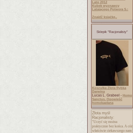
Lato 2012
Kubek wyznawcy
Latającego Potwora S.:
Znajdź książkę..
Sklepik "Racjonalisty"
Koszulka Złota Rybka
Darwina
Lucas L. Grabeel -
Homo
Sanctus. Opowieść
homokapłana
Złota myśl
Racjonalisty:
"Uczyć się można
praktycznie bez końca. A cóż
właściwie ciekawszego nam