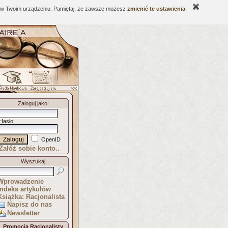
ne w Twoim urządzeniu. Pamiętaj, że zawsze możesz
zmienić te ustawienia
.
Zaloguj jako
:
Hasło
:
OpenID
Załóż sobie konto..
Wyszukaj
Wprowadzenie
Indeks artykułów
Książka: Racjonalista
Napisz do nas
Newsletter
Promocja Racjonalisty