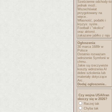
Sześcienne odchody-to
jednak możl..
Wszechświat
przygotowany na
więce..
Własność, podatki i
kryzys: syste..
Football i "okolice"
oraz aktorst..
zakazane jabłko z raju
Ogłoszenia
:
30 marca 1689r w
Polsce
Ostatnio rozważam
wdrożenie Symfonii w
chmu..
Jakie są rzeczywiste
koszty wdrożenia AI
dobre szkolenia lub
materiały dotyczące
Arc..
Dodaj ogłoszenie..
Czy wojna USA/Iran
skoczy się w 2026?
Raczej tak
Chyba tak