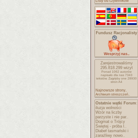
Listy od czytelników
Fundusz Racjonalisty
Wesprzyj nas..
Zarejestrowaliśmy
295.818.299
wizyt
Ponad 1062 autorów
napisało
dla nas 7343
tekstów.
Zajęłyby one 28930
stron A4
Najnowsze strony..
Archiwum streszczeń..
Ostatnie wątki Forum
:
iluzja wolności
Wzór na liczby
parzyste i nie par..
Dogmat o Trójcy
Świętej - próba l..
Diabeł tasmański i
zaraźliwy nowo..