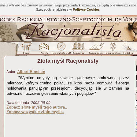
tanie z witryny bez zmiany ustawień Twojej przeglądarki oznacza, że będą one umieszcza
Szczegóły znajdziesz w
Polityce Cookies
Złota myśl Racjonalisty
Albert Einstein
Autor:
"Wybitne umysły są zawsze gwałtownie atakowane przez
miernoty, którym trudno pojąć, że ktoś może odmówić ślepego
hołdowania panującym przesądom, decydując się w zamian na
odważne i uczciwe głoszenie własnych poglądów."
Data dodania:
2005-06-09
Zobacz złote myśli tego autora..
Zobacz wszystkie złote myśli..