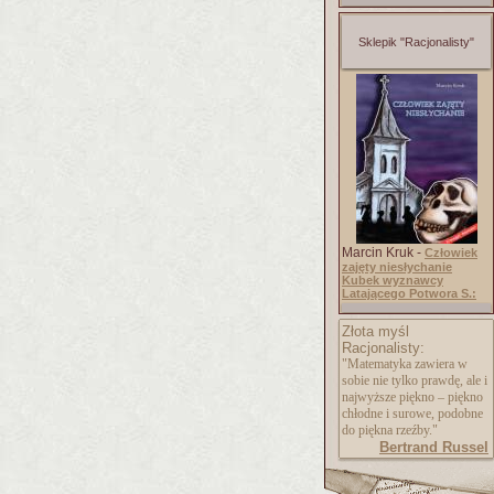
Sklepik "Racjonalisty"
Marcin Kruk -
Człowiek
zajęty niesłychanie
Kubek wyznawcy
Latającego Potwora S.:
Złota myśl
Racjonalisty:
"Matematyka zawiera w
sobie nie tylko prawdę, ale i
najwyższe piękno – piękno
chłodne i surowe, podobne
do piękna rzeźby."
Bertrand Russel