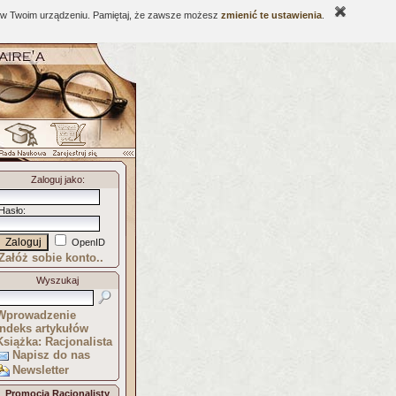
ne w Twoim urządzeniu. Pamiętaj, że zawsze możesz
zmienić te ustawienia
.
Zaloguj jako
:
Hasło
:
OpenID
Załóż sobie konto..
Wyszukaj
Wprowadzenie
Indeks artykułów
Książka: Racjonalista
Napisz do nas
Newsletter
Promocja Racjonalisty