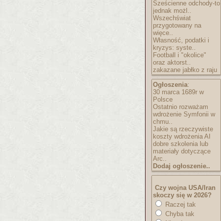
Sześcienne odchody-to
jednak możl..
Wszechświat
przygotowany na
więce..
Własność, podatki i
kryzys: syste..
Football i "okolice"
oraz aktorst..
zakazane jabłko z raju
Ogłoszenia
:
30 marca 1689r w
Polsce
Ostatnio rozważam
wdrożenie Symfonii w
chmu..
Jakie są rzeczywiste
koszty wdrożenia AI
dobre szkolenia lub
materiały dotyczące
Arc..
Dodaj ogłoszenie..
Czy wojna USA/Iran
skoczy się w 2026?
Raczej tak
Chyba tak