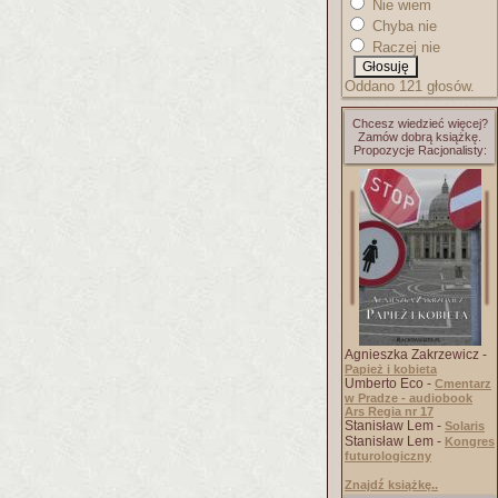
Nie wiem
Chyba nie
Raczej nie
Oddano 121 głosów.
Chcesz wiedzieć więcej?
Zamów dobrą książkę.
Propozycje Racjonalisty:
Agnieszka Zakrzewicz -
Papież i kobieta
Umberto Eco -
Cmentarz
w Pradze - audiobook
Ars Regia nr 17
Stanisław Lem -
Solaris
Stanisław Lem -
Kongres
futurologiczny
Znajdź książkę..