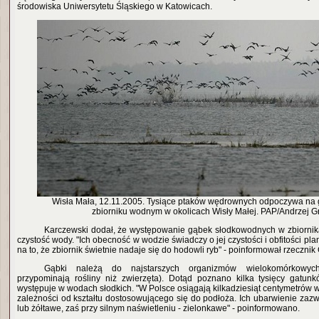
środowiska Uniwersytetu Śląskiego w Katowicach.
Wisła Mała, 12.11.2005. Tysiące ptaków wędrownych odpoczywa na
zbiorniku wodnym w okolicach Wisły Małej. PAP/Andrzej Gr
Karczewski dodał, że występowanie gąbek słodkowodnych w zbiornikac
czystość wody. "Ich obecność w wodzie świadczy o jej czystości i obfitości pl
na to, że zbiornik świetnie nadaje się do hodowli ryb" - poinformował rzecznik
Gąbki należą do najstarszych organizmów wielokomórkowyc
przypominają rośliny niż zwierzęta). Dotąd poznano kilka tysięcy gatun
występuje w wodach słodkich. "W Polsce osiągają kilkadziesiąt centymetrów w
zależności od kształtu dostosowującego się do podłoża. Ich ubarwienie zaz
lub żółtawe, zaś przy silnym naświetleniu - zielonkawe" - poinformowano.