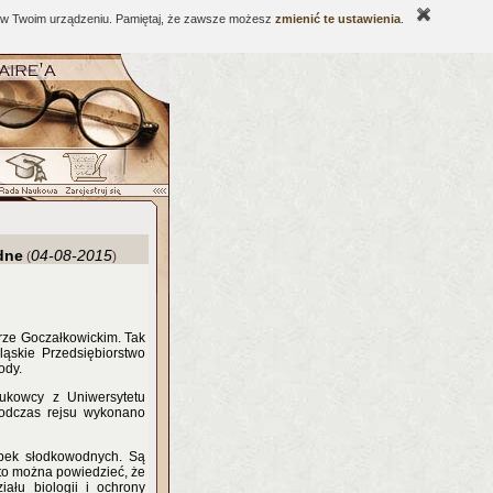
ne w Twoim urządzeniu. Pamiętaj, że zawsze możesz
zmienić te ustawienia
.
dne
04-08-2015
(
)
rze Goczałkowickim. Tak
ąskie Przedsiębiorstwo
ody.
aukowcy z Uniwersytetu
Podczas rejsu wykonano
ąbek słodkowodnych. Są
 to można powiedzieć, że
ału biologii i ochrony