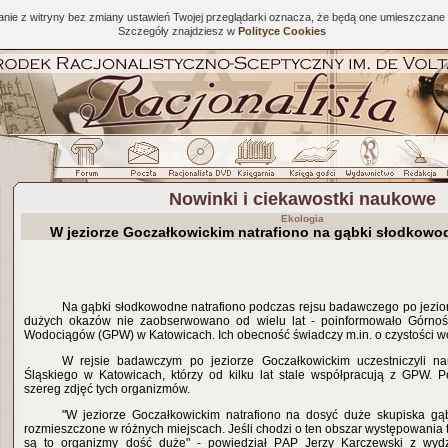
tanie z witryny bez zmiany ustawień Twojej przeglądarki oznacza, że będą one umieszcza
Szczegóły znajdziesz w
Polityce Cookies
Nowinki i ciekawostki naukowe
Ekologia
W jeziorze Goczałkowickim natrafiono na gąbki słodkowo
Na gąbki słodkowodne natrafiono podczas rejsu badawczego po jezio
dużych okazów nie zaobserwowano od wielu lat - poinformowało Górnośl
Wodociągów (GPW) w Katowicach. Ich obecność świadczy m.in. o czystości w
W rejsie badawczym po jeziorze Goczałkowickim uczestniczyli n
Śląskiego w Katowicach, którzy od kilku lat stale współpracują z GPW. 
szereg zdjęć tych organizmów.
"W jeziorze Goczałkowickim natrafiono na dosyć duże skupiska g
rozmieszczone w różnych miejscach. Jeśli chodzi o ten obszar występowania
są to organizmy dość duże" - powiedział PAP Jerzy Karczewski z wydzi