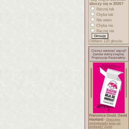
skoczy się w 2026?
Raczej tak
Chyba tak
Nie wiem
Chyba nie
Raczej nie
Oddano 120 głosów.
Chcesz wiedzieć więcej?
Zamów dobrą książkę.
Propozycje Racjonalisty:
Francesca Gould, David
Haviland -
Dlaczego
mrówkojady boją się
mrówek? Zbiór