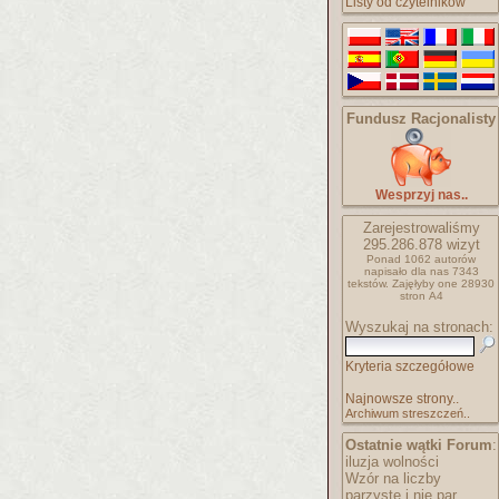
Listy od czytelników
Fundusz Racjonalisty
Wesprzyj nas..
Zarejestrowaliśmy
295.286.878
wizyt
Ponad 1062 autorów
napisało
dla nas 7343
tekstów.
Zajęłyby one 28930
stron A4
Wyszukaj na stronach:
Kryteria szczegółowe
Najnowsze strony..
Archiwum streszczeń..
Ostatnie wątki Forum
:
iluzja wolności
Wzór na liczby
parzyste i nie par..