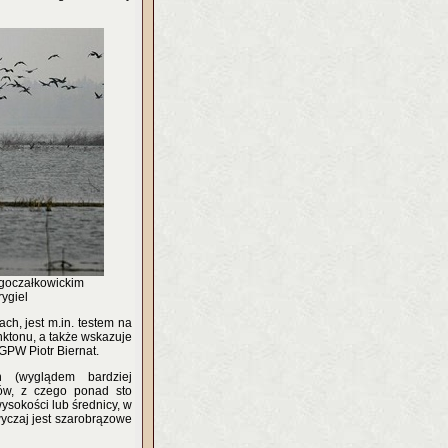
 goczałkowickim
ygiel
h, jest m.in. testem na
anktonu, a także wskazuje
 GPW Piotr Biernat.
h (wyglądem bardziej
ków, z czego ponad sto
ysokości lub średnicy, w
wyczaj jest szarobrązowe