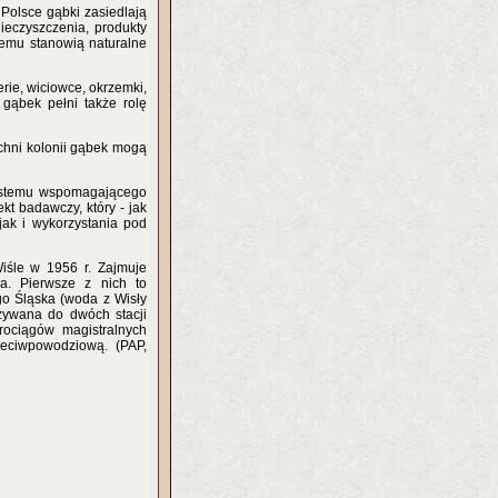
Polsce gąbki zasiedlają
nieczyszczenia, produkty
czemu stanowią naturalne
rie, wiciowce, okrzemki,
 gąbek pełni także rolę
chni kolonii gąbek mogą
ystemu wspomagającego
kt badawczy, który - jak
jak i wykorzystania pod
iśle w 1956 r. Zajmuje
a. Pierwsze z nich to
go Śląska (woda z Wisły
zywana do dwóch stacji
rociągów magistralnych
zeciwpowodziową. (PAP,