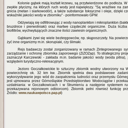
Kolonie gąbek mają kształt krzewu, są przytwierdzone do podłoża. W 
zwykle płycizny, na których ruch wody jest największy. "Są wrażliwe na za
gnicia (metan i siarkowodór), a także substancje toksyczne i oleje, dzięki 
wskaźniki jakości wody w zbiorniku" - poinformowało GPW.
Odżywiają się odfiltrowując z wody nanoplankton i mikroplankton (bakte
bruzdnice i pierwotniaki) oraz martwe cząsteczki organiczne. Duża liczba
biofiltrów, wychwytujących znaczne ilości zawiesin organicznych.
Gąbkami żywi się wiele bezkręgowców, np. skąposzczety. Na powierz
żyć inne organizmy m.in. skorupiaki, czy ślimaki.
Rejs badawczy został zorganizowany w ramach Zintegrowanego s
zarządzanie i ochronę zbiornika zaporowego (ZiZOZap). To strategiczny proje
zaznaczył Karczewski - zakłada m.in. badanie jakości wody (woda pitna), 
względem turystyczno-rekreacy
jnym.
Jezioro Goczałkowickie to sztuczny zbiornik wodny utworzony na W
powierzchnię ok. 32 km kw. Zbiornik spełnia dwa podstawowe zadani
wykorzystywanie jego wód do zaopatrzenia ludności oraz przemysłu Górne
jest ujmowana przez Górnośląskie Przedsiębiorstwo Wodociągów i przeka
uzdatniania: w Goczałkowicach i w Strumieniu a następnie systemem ru
przekazywana rejonowym odbiorcom). Zbiornik pełni również funkcję pr
Źródło:
www.naukawpolsce.pap.pl
)