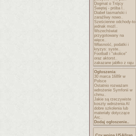
Dogmat o Trójcy
Świętej - próba l..
Diabeł tasmański i
zaraźliwy nowo..
Sześcienne odchody-to
jednak możl..
Wszechświat
przygotowany na
więce..
Własność, podatki i
kryzys: syste..
Football i "okolice"
oraz aktorst..
zakazane jabłko z raju
Ogłoszenia
:
30 marca 1689r w
Polsce
Ostatnio rozważam
wdrożenie Symfonii w
chmu..
Jakie są rzeczywiste
koszty wdrożenia AI
dobre szkolenia lub
materiały dotyczące
Arc..
Dodaj ogłoszenie..
Czy wojna USA/Iran