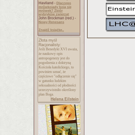
Haviland -
Dlaczego
mrówkojady boją się
mrówek? Zbiór
wybryków zwierząt
John Brockman (red.) -
Nowy Renesans
Znajdź książkę..
Złota myśl
Racjonalisty:
Jeśli Benedykt XVI uważa,
że naukowy opis
antropogenezy jest do
pogodzenia z doktryną
Kościoła katolickiego, to
powinien uznać, że
częściowe "odłączenie się"
w gatunku ludzkim
seksualności od płodności
urzeczywistniło określony
plan Boga.
Helena Eilstein