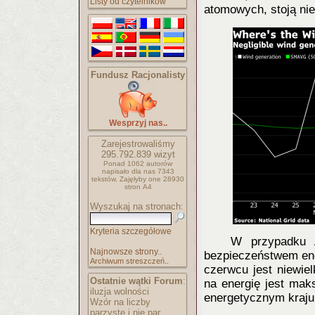
Listy od czytelników
atomowych, stoją ni
Fundusz Racjonalisty
Wesprzyj nas..
Zarejestrowaliśmy
295.792.839
wizyt
Ponad 1062 autorów
napisało
dla nas 7343
tekstów.
Zajęłyby one 28930
stron A4
Wyszukaj na stronach:
Kryteria szczegółowe
W przypadku A
Najnowsze strony..
bezpieczeństwem ene
Archiwum streszczeń..
czerwcu jest niewie
Ostatnie wątki Forum
:
na energię jest ma
iluzja wolności
energetycznym kraju
Wzór na liczby
parzyste i nie par..