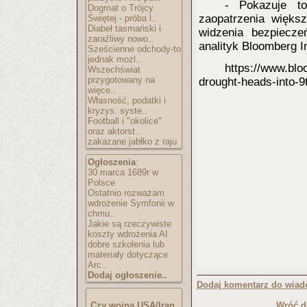
- Pokazuje to
Dogmat o Trójcy
zaopatrzenia większ
Świętej - próba l..
Diabeł tasmański i
widzenia bezpiecz
zaraźliwy nowo..
analityk Bloomberg In
Sześcienne odchody-to
jednak możl..
https://www.blo
Wszechświat
przygotowany na
drought-hea
ds-into-9
więce..
Własność, podatki i
kryzys: syste..
Football i "okolice"
oraz aktorst..
zakazane jabłko z raju
Ogłoszenia
:
30 marca 1689r w
Polsce
Ostatnio rozważam
wdrożenie Symfonii w
chmu..
Jakie są rzeczywiste
koszty wdrożenia AI
dobre szkolenia lub
materiały dotyczące
Arc..
Dodaj ogłoszenie..
Dodaj komentarz do wiad
Czy wojna USA/Iran
Wróć d