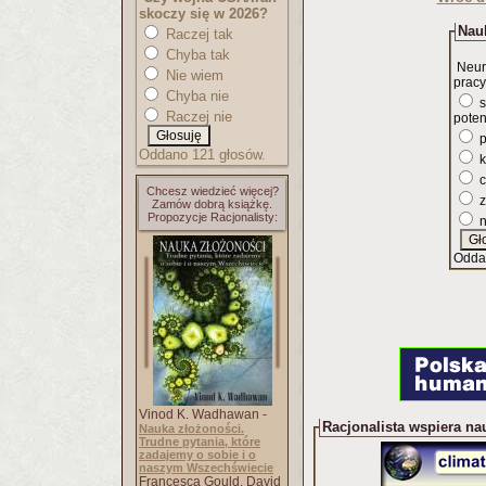
skoczy się w 2026?
Nauk
Raczej tak
Chyba tak
Neur
Nie wiem
pracy
Chyba nie
s
Raczej nie
poten
p
Oddano 121 głosów.
k
c
Chcesz wiedzieć więcej?
z
Zamów dobrą książkę.
Propozycje Racjonalisty:
n
Odda
Vinod K. Wadhawan -
Racjonalista wspiera na
Nauka złożoności.
Trudne pytania, które
zadajemy o sobie i o
naszym Wszechświecie
Francesca Gould, David