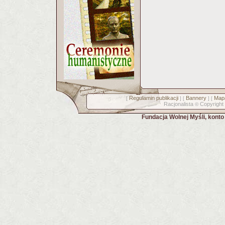
Regulamin publikacji
Bannery
Mapa
[
] [
] [
Racjonalista
Copyright
©
Fundacja Wolnej Myśli, kont