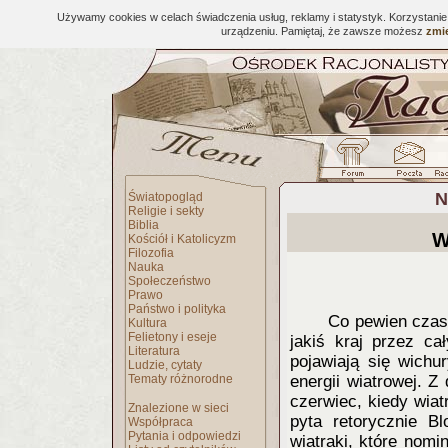
Używamy cookies w celach świadczenia usług, reklamy i statystyk. Korzystani
urządzeniu. Pamiętaj, że zawsze możesz
zmie
N
Światopogląd
Religie i sekty
Biblia
W
Kościół i Katolicyzm
Filozofia
Nauka
Społeczeństwo
Prawo
Państwo i polityka
Co pewien czas 
Kultura
Felietony i eseje
jakiś kraj przez ca
Literatura
pojawiają się wichu
Ludzie, cytaty
Tematy różnorodne
energii wiatrowej. Z
czerwiec, kiedy wiatr
Znalezione w sieci
pyta retorycznie Bl
Współpraca
Pytania i odpowiedzi
wiatraki, które nomi