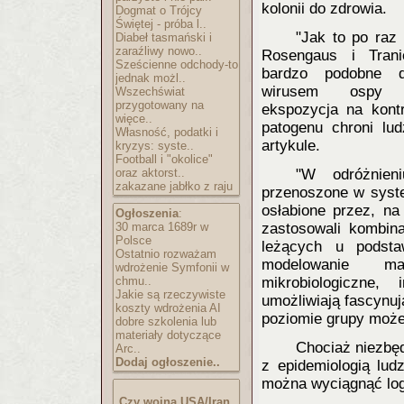
kolonii do zdrowia.
Dogmat o Trójcy
Świętej - próba l..
"Jak to po raz
Diabeł tasmański i
zaraźliwy nowo..
Rosengaus i Trani
Sześcienne odchody-to
bardzo podobne d
jednak możl..
wirusem ospy p
Wszechświat
przygotowany na
ekspozycja na kontr
więce..
patogenu chroni lu
Własność, podatki i
artykule.
kryzys: syste..
Football i "okolice"
oraz aktorst..
"W odróżnien
zakazane jabłko z raju
przenoszone w sys
osłabione przez, na
Ogłoszenia
:
30 marca 1689r w
zastosowali kombin
Polsce
leżących u podsta
Ostatnio rozważam
modelowanie ma
wdrożenie Symfonii w
chmu..
mikrobiologiczne,
Jakie są rzeczywiste
umożliwiają fascynuj
koszty wdrożenia AI
poziomie grupy może
dobre szkolenia lub
materiały dotyczące
Chociaż niezbęd
Arc..
Dodaj ogłoszenie..
z epidemiologią lud
można wyciągnąć log
Czy wojna USA/Iran