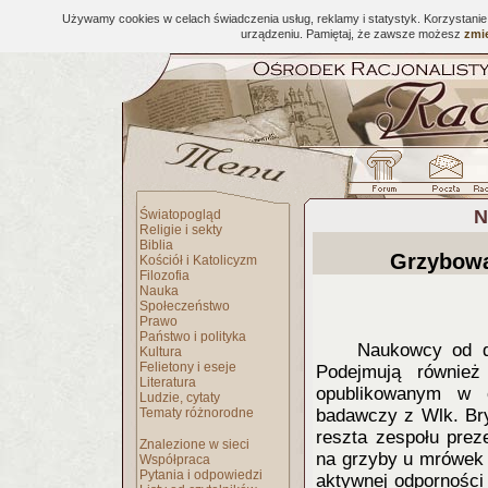
Używamy cookies w celach świadczenia usług, reklamy i statystyk. Korzystani
urządzeniu. Pamiętaj, że zawsze możesz
zmie
N
Światopogląd
Religie i sekty
Biblia
Grzybowa
Kościół i Katolicyzm
Filozofia
Nauka
Społeczeństwo
Prawo
Państwo i polityka
Naukowcy od d
Kultura
Felietony i eseje
Podejmują również
Literatura
opublikowanym w 
Ludzie, cytaty
Tematy różnorodne
badawczy z Wlk. Bry
reszta zespołu prez
Znalezione w sieci
na grzyby u mrówek 
Współpraca
Pytania i odpowiedzi
aktywnej odporności