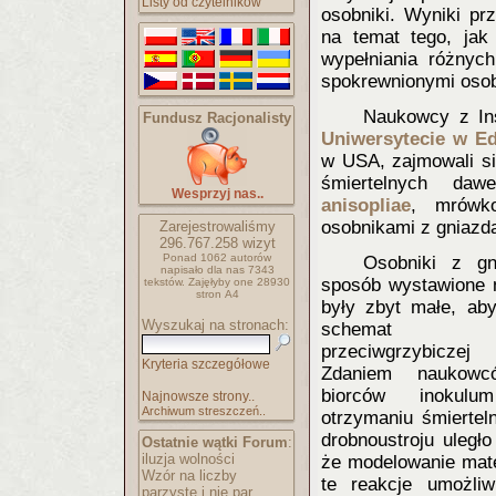
Listy od czytelników
osobniki. Wyniki pr
na temat tego, jak
wypełniania różnyc
spokrewnionymi osob
Naukowcy z Ins
Fundusz Racjonalisty
Uniwers
ytecie w E
w USA, zajmowali 
śmiertelnych da
Wesprzyj nas..
anisopliae
, mrówk
osobnikami z gniazd
Zarejestrowaliśmy
296.767.258
wizyt
Ponad 1062 autorów
Osobniki z gn
napisało
dla nas 7343
sposób wystawione n
tekstów.
Zajęłyby one 28930
stron A4
były zbyt małe, ab
Wyszukaj na stronach:
schemat imm
przeciwgrzybicze
Kryteria szczegółowe
Zdaniem naukowc
biorców inokul
Najnowsze strony..
Archiwum streszczeń..
otrzymaniu śmiertel
drobnoustroju uległo
Ostatnie wątki Forum
:
iluzja wolności
że modelowanie mate
Wzór na liczby
te reakcje umożliw
parzyste i nie par..