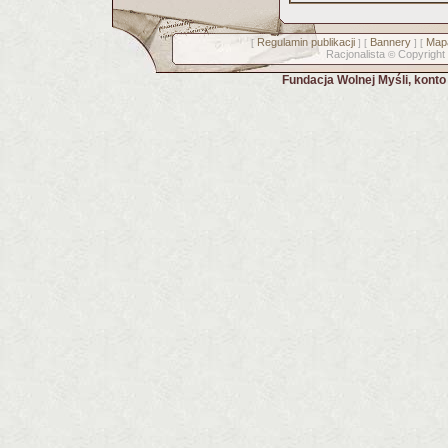
Regulamin publikacji
Bannery
Mapa
[
] [
] [
Racjonalista
Copyright
©
Fundacja Wolnej Myśli, kont