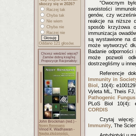
"Owocnym był
skoczy się w 2026?
swoistości immunol
Raczej tak
genów, czy wcześnie
Chyba tak
reakcje na niższe d
Nie wiem
sposób krzyżowa o
Chyba nie
Raczej nie
immunizacja owadów 
są wystawione na d
Oddano 121 głosów.
może wytworzyć dłu
Badanie odporności
Chcesz wiedzieć więcej?
może pozwoli odkr
Zamów dobrą książkę.
Propozycje Racjonalisty:
dostrzegliśmy u inne
Referencje do
Immunit
y in Socie
Biol
, 10(4): e100129
Vyleta ML, Theis FJ,
Pathogenic Fungus
PLoS Biol 10(4): e1
CORDIS
Czytaj więcej
John Brockman (red.) -
Immunity
, The Scien
Nowy Renesans
Vinod K. Wadhawan -
Nauka złożoności.
Antybiotyki u m