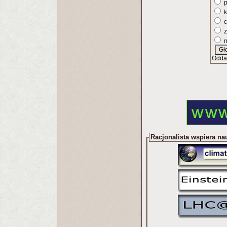
p
k
c
z
n
Odda
Racjonalista wspiera na