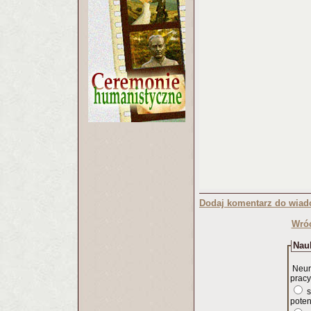
Dodaj komentarz do wiad
Wróć
Nauk
Neur
pracy
s
poten