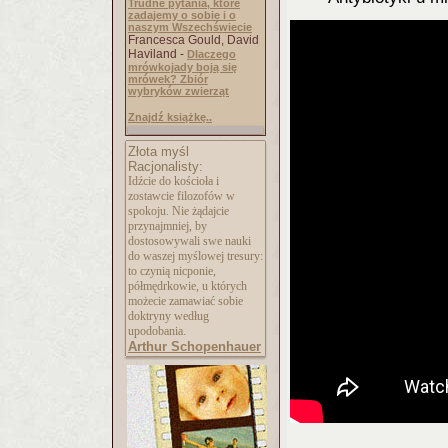
Trudne pytania, które
zadajemy o sobie i o
naszym Wszechświecie
Francesca Gould, David
Haviland -
Dlaczego
mrówkojady boją się
mrówek? Zbiór
wybryków zwierząt
Znajdź książkę..
Złota myśl
Racjonalisty:
Idźcie do kościoła i
zostawcie filozofów w
spokoju. Nie żądajcie
przynajmniej, by
dostosowywali swe nauki
do waszej myślowej tresury:
to czynią nicponie,
półmędrkowie, u których
możecie zamawiać sobie
doktryny według
upodobania.
Arthur Schopenhauer