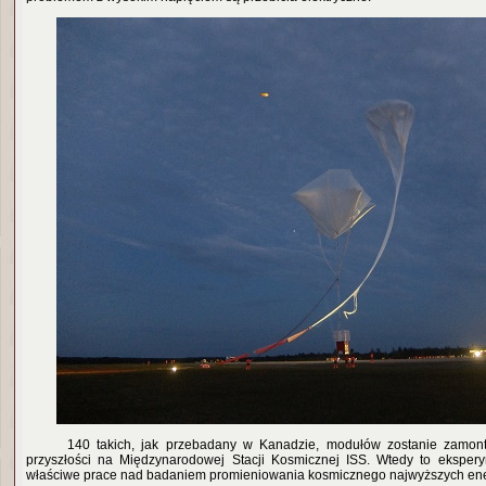
140 takich, jak przebadany w Kanadzie, modułów zostanie zamon
przyszłości na Międzynarodowej Stacji Kosmicznej ISS. Wtedy to ekspe
właściwe prace nad badaniem promieniowania kosmicznego najwyższych ene