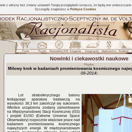
tanie z witryny bez zmiany ustawień Twojej przeglądarki oznacza, że będą one umieszcza
Szczegóły znajdziesz w
Polityce Cookies
Nowinki i ciekawostki naukowe
Fizyka
Milowy krok w badaniach promieniowania kosmicznego najwy
09-2014
)
Lot stratosferycznego balonu
testującego aparaturę badawczą na
wysokości 38,3 km zakończył się sukcesem.
Wkrótce urządzenia zostaną zamontowane
na Międzynarodowej Stacji Kosmicznej (ISS)
i projekt EUSO (Extreme Universe Space
Obserwatory) rozpocznie właściwe prace nad
badaniem promieniowania kosmicznego
najwyższych energii. W międzynarodowym