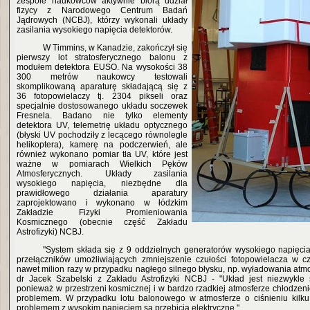
zespole naukowców aktywnie biorą udział
fizycy z Narodowego Centrum Badań
Jądrowych (NCBJ), którzy wykonali układy
zasilania wysokiego napięcia detektorów.
W Timmins, w Kanadzie, zakończył się
pierwszy lot stratosferycznego balonu z
modułem detektora EUSO. Na wysokości 38
300 metrów naukowcy testowali
skomplikowaną aparaturę składającą się z
36 fotopowielaczy tj. 2304 pikseli oraz
specjalnie dostosowanego układu soczewek
Fresnela. Badano nie tylko elementy
detektora UV, telemetrię układu optycznego
(błyski UV pochodziły z lecącego równolegle
helikoptera), kamerę na podczerwień, ale
również wykonano pomiar tła UV, które jest
ważne w pomiarach Wielkich Pęków
Atmosferycznych. Układy zasilania
wysokiego napięcia, niezbędne dla
prawidłowego działania aparatury
zaprojektowano i wykonano w łódzkim
Zakładzie Fizyki Promieniowania
Kosmicznego (obecnie część Zakładu
Astrofizyki) NCBJ.
"System składa się z 9 oddzielnych generatorów wysokiego napięci
przełączników umożliwiających zmniejszenie czułości fotopowielacza w c
nawet milion razy w przypadku nagłego silnego błysku, np. wyładowania atm
dr Jacek Szabelski z Zakładu Astrofizyki NCBJ - "Układ jest niezwykle 
ponieważ w przestrzeni kosmicznej i w bardzo rzadkiej atmosferze chłodzen
problemem. W przypadku lotu balonowego w atmosferze o ciśnieniu kilk
problemem z wysokim napięciem są przebicia elektryczne."