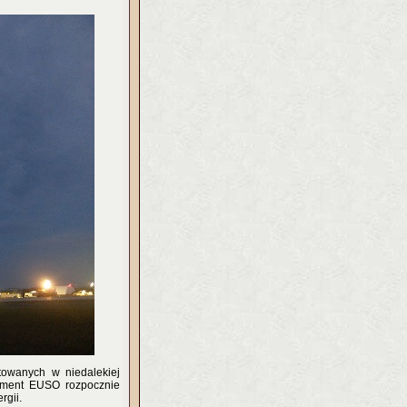
towanych w niedalekiej
ryment EUSO rozpocznie
rgii.