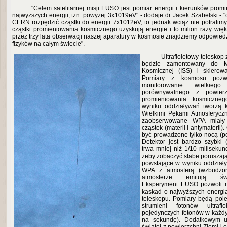
"Celem satelitarnej misji EUSO jest pomiar energii i kierunków pro
najwyższych energii, tzn. powyżej 3x1019eV" - dodaje dr Jacek Szabelski -
CERN rozpędzić cząstki do energii 7x1012eV, to jednak wciąż nie potrafimy
cząstki promieniowania kosmicznego uzyskują energie i to milion razy wię
przez trzy lata obserwacji naszej aparatury w kosmosie znajdziemy odpowiedź
fizyków na całym świecie".
Ultrafioletowy telesko
będzie zamontowany do Mi
Kosmicznej (ISS) i skierow
Pomiary z kosmosu pozw
monitorowanie wielkiego
porównywalnego z powierzc
promieniowania kosmiczneg
wyniku oddziaływań tworzą 
Wielkimi Pękami Atmosferycz
zaobserwowane WPA miały
cząstek (materii i antymaterii
być prowadzone tylko nocą (po
Detektor jest bardzo szybki
trwa mniej niż 1/10 milisekun
żeby zobaczyć słabe poruszają
powstające w wyniku oddziały
WPA z atmosferą (wzbudzon
atmosferze emitują świat
Eksperyment EUSO pozwoli n
kaskad o najwyższych energia
teleskopu. Pomiary będą pole
strumieni fotonów ultrafi
pojedynczych fotonów w każdym
na sekundę). Dodatkowym ut