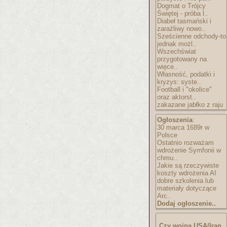
Dogmat o Trójcy
Świętej - próba l..
Diabeł tasmański i
zaraźliwy nowo..
Sześcienne odchody-to
jednak możl..
Wszechświat
przygotowany na
więce..
Własność, podatki i
kryzys: syste..
Football i "okolice"
oraz aktorst..
zakazane jabłko z raju
Ogłoszenia
:
30 marca 1689r w
Polsce
Ostatnio rozważam
wdrożenie Symfonii w
chmu..
Jakie są rzeczywiste
koszty wdrożenia AI
dobre szkolenia lub
materiały dotyczące
Arc..
Dodaj ogłoszenie..
Czy wojna USA/Iran