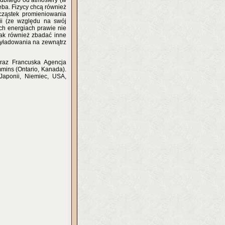
odbitego od atmosfery (w
ba. Fizycy chcą również
cząstek promieniowania
ii (ze względu na swój
ych energiach prawie nie
ak również zbadać inne
wyładowania na zewnątrz
 oraz Francuska Agencja
mins (Ontario, Kanada).
Japonii, Niemiec, USA,