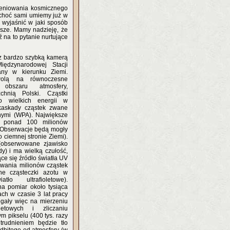
mieniowania kosmicznego
 "choć sami umiemy już w
 wyjaśnić w jaki sposób
ksze. Mamy nadzieję, że
 na to pytanie nurtujące
p z bardzo szybką kamerą
ędzynarodowej Stacji
any w kierunku Ziemi.
olą na równoczesne
 obszaru atmosfery,
hnią Polski. Cząstki
o wielkich energii w
kaskady cząstek zwane
nymi (WPA). Największe
 ponad 100 milionów
). Obserwacje będą mogły
 ciemnej stronie Ziemi).
 (obserwowane zjawisko
dy) i ma wielką czułość,
ce się źródło światła UV
wania milionów cząstek
e cząsteczki azotu w
ło ultrafioletowe).
a pomiar około tysiąca
ch w czasie 3 lat pracy
gały więc na mierzeniu
oletowych i zliczaniu
 pikselu (400 tys. razy
rudnieniem będzie tło