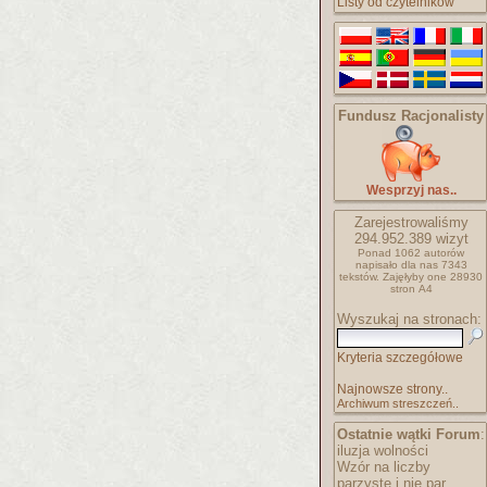
Listy od czytelników
Fundusz Racjonalisty
Wesprzyj nas..
Zarejestrowaliśmy
294.952.389
wizyt
Ponad 1062 autorów
napisało
dla nas 7343
tekstów.
Zajęłyby one 28930
stron A4
Wyszukaj na stronach:
Kryteria szczegółowe
Najnowsze strony..
Archiwum streszczeń..
Ostatnie wątki Forum
:
iluzja wolności
Wzór na liczby
parzyste i nie par..