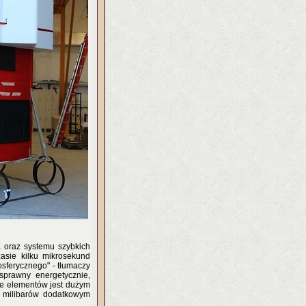
a oraz systemu szybkich
zasie kilku mikrosekund
osferycznego" - tłumaczy
sprawny energetycznie,
ie elementów jest dużym
u milibarów dodatkowym