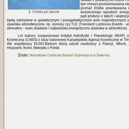
świateł z powierzchni Ziemi i 
tym chmur) promieniowania nie
poznać źródła powstawania 
1
. Chwila po starcie
kosmicznego wysokich energ
pęd protony o takich i większ
będą odchylane w galaktycznym i pozagalaktycznym polu magnetycznym) j
zjawiska atmosferyczne, np. pioruny czy TLE (Transient Luminous Events - 
atmosfery - mało zbadane i najbardziej energetyczne zjawiska w atmosferze).
Lot balonu zorganizował Instytut Astrofizyki i Planetologii (IRAP)
Kosmiczna (CNES) z bazy balonowej Kanadyjskiej Agencji Kosmicznej w Tim
We współpracy EUSO-Balloon biorą udział naukowcy z Francji, Włoch, 
Hiszpanii, Korei, Meksyku i Polski.
Źródło:
Narodow
e Centrum Badań Jądrowych w Świerku