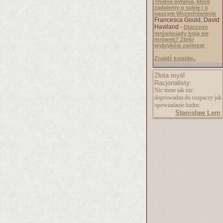
Trudne pytania, które
zadajemy o sobie i o
naszym Wszechświecie
Francesca Gould, David
Haviland -
Dlaczego
mrówkojady boją się
mrówek? Zbiór
wybryków zwierząt
Znajdź książkę..
Złota myśl
Racjonalisty:
Nic mnie tak nie
doprowadza do rozpaczy jak
opowiadanie bzdur.
Stanisław Lem