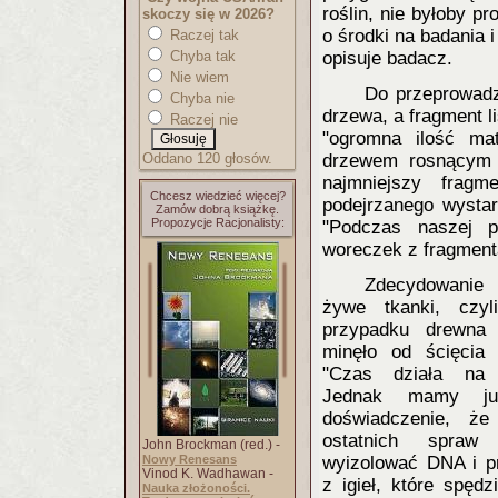
roślin, nie byłoby p
skoczy się w 2026?
o środki na badania i
Raczej tak
Chyba tak
opisuje badacz.
Nie wiem
Do przeprowadz
Chyba nie
drzewa, a fragment li
Raczej nie
"ogromna ilość ma
Oddano 120 głosów.
drzewem rosnącym n
najmniejszy frag
Chcesz wiedzieć więcej?
podejrzanego wystar
Zamów dobrą książkę.
Propozycje Racjonalisty:
"Podczas naszej p
woreczek z fragment
Zdecydowanie n
żywe tkanki, czyl
przypadku drewna
minęło od ścięcia 
"Czas działa na 
Jednak mamy ju
doświadczenie, że
ostatnich spra
John Brockman (red.) -
Nowy Renesans
wyizolować DNA i pr
Vinod K. Wadhawan -
z igieł, które spędz
Nauka złożoności.