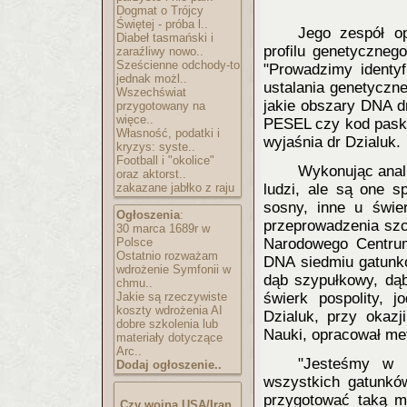
Dogmat o Trójcy
Świętej - próba l..
Jego zespół op
Diabeł tasmański i
profilu genetyczneg
zaraźliwy nowo..
Sześcienne odchody-to
"Prowadzimy identy
jednak możl..
ustalania genetyczn
Wszechświat
jakie obszary DNA d
przygotowany na
więce..
PESEL czy kod pasko
Własność, podatki i
wyjaśnia dr Dzialuk.
kryzys: syste..
Football i "okolice"
Wykonując anal
oraz aktorst..
zakazane jabłko z raju
ludzi, ale są one s
sosny, inne u świe
Ogłoszenia
:
przeprowadzenia szc
30 marca 1689r w
Polsce
Narodowego Centrum
Ostatnio rozważam
DNA siedmiu gatunkó
wdrożenie Symfonii w
dąb szypułkowy, dą
chmu..
Jakie są rzeczywiste
świerk pospolity, j
koszty wdrożenia AI
Dzialuk, przy okaz
dobre szkolenia lub
Nauki, opracował met
materiały dotyczące
Arc..
"Jesteśmy w s
Dodaj ogłoszenie..
wszystkich gatunkó
przygotować taką me
Czy wojna USA/Iran