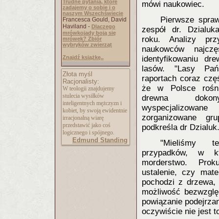
Trudne pytania, które
mówi naukowiec.
zadajemy o sobie i o
naszym Wszechświecie
Pierwsze spraw
Francesca Gould, David
Haviland -
Dlaczego
zespół dr. Dzialu
mrówkojady boją się
roku. Analizy prz
mrówek? Zbiór
wybryków zwierząt
naukowców najczę
Znajdź książkę..
identyfikowaniu dr
lasów. "Lasy Pa
Złota myśl
raportach coraz częś
Racjonalisty:
że w Polsce rośni
W teologii znajdujemy
stulecia wysiłków
drewna dokon
inteligentnych mężczyzn i
wyspecjalizo
kobiet, by swoją ewidentnie
zorganizowane gru
irracjonalną wiarę
przedstawić jako coś
podkreśla dr Dzialuk
logicznego i spójnego.
Edmund Standing
"Mieliśmy t
przypadków, w kt
morderstwo. Prok
ustalenie, czy mate
pochodzi z drzewa, 
możliwość bezwzglę
powiązanie podejrza
oczywiście nie jest t