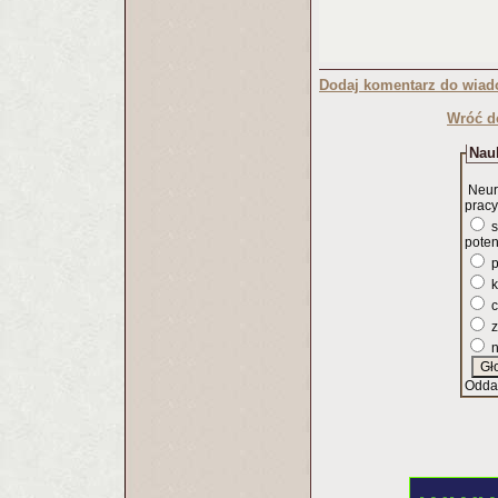
Dodaj komentarz do wiad
Wróć d
Nauk
Neur
pracy
s
poten
p
k
c
z
n
Odda