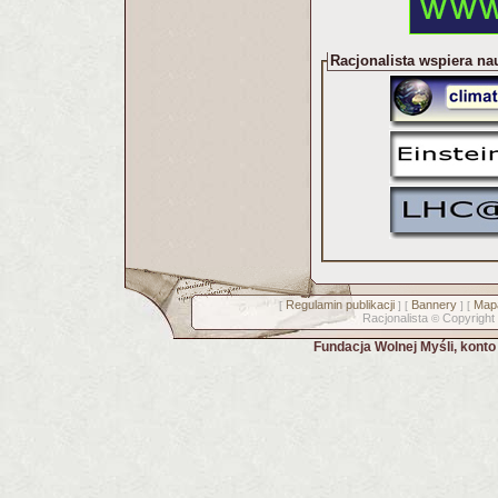
Racjonalista wspiera na
Regulamin publikacji
Bannery
Mapa
[
] [
] [
Racjonalista
Copyright
©
Fundacja Wolnej Myśli, kont