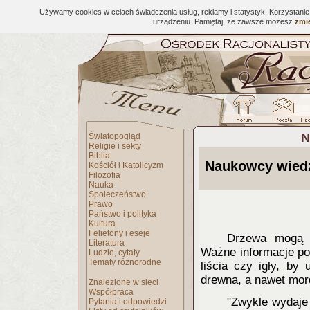
Używamy cookies w celach świadczenia usług, reklamy i statystyk. Korzystani
urządzeniu. Pamiętaj, że zawsze możesz
zmie
N
Światopogląd
Religie i sekty
Biblia
Naukowcy wiedz
Kościół i Katolicyzm
Filozofia
Nauka
Społeczeństwo
Prawo
Państwo i polityka
Kultura
Felietony i eseje
Drzewa mogą b
Literatura
Ważne informacje po
Ludzie, cytaty
Tematy różnorodne
liścia czy igły, by 
drewna, a nawet mord
Znalezione w sieci
Współpraca
"Zwykle wydaje
Pytania i odpowiedzi