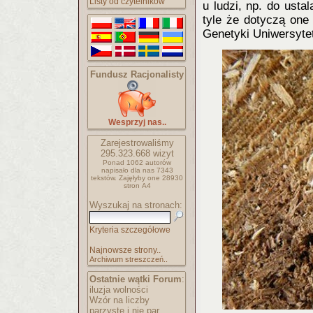
Listy od czytelników
u ludzi, np. do usta
tyle że dotyczą one
Genetyki Uniwersyte
Fundusz Racjonalisty
Wesprzyj nas..
Zarejestrowaliśmy
295.323.668
wizyt
Ponad 1062 autorów
napisało
dla nas 7343
tekstów.
Zajęłyby one 28930
stron A4
Wyszukaj na stronach:
Kryteria szczegółowe
Najnowsze strony..
Archiwum streszczeń..
Ostatnie wątki Forum
:
iluzja wolności
Wzór na liczby
parzyste i nie par..