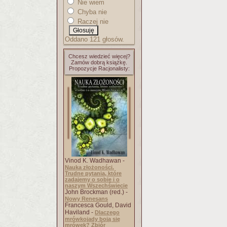
Nie wiem
Chyba nie
Raczej nie
Oddano 121 głosów.
Chcesz wiedzieć więcej?
Zamów dobrą książkę.
Propozycje Racjonalisty:
Vinod K. Wadhawan -
Nauka złożoności.
Trudne pytania, które
zadajemy o sobie i o
naszym Wszechświecie
John Brockman (red.) -
Nowy Renesans
Francesca Gould, David
Haviland -
Dlaczego
mrówkojady boją się
mrówek? Zbiór