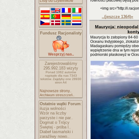
równości płacowej będą potr
Listy od czytelników
<img src="http://i.racj
..(jeszcze 1364)
»
Maurycja: nieopodal
kont
Fundusz Racjonalisty
Maurycja to zatopiony 84-60
Oceanu Indyjskiego, zlokali
Madagaskaru pomiędzy obec
wypiętrzenie dna w tym rejon
Wesprzyj nas..
podmorski płaskowyż w Ocea
Zarejestrowaliśmy
295.992.183
wizyty
Ponad 1062 autorów
napisało
dla nas 7343
tekstów.
Zajęłyby one 28930
stron A4
Najnowsze strony..
Archiwum streszczeń..
Ostatnie wątki Forum
:
iluzja wolności
Wzór na liczby
parzyste i nie par..
Dogmat o Trójcy
Świętej - próba l..
Diabeł tasmański i
zaraźliwy nowo..