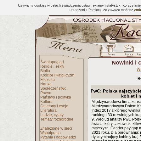
Używamy cookies w celach świadczenia usług, reklamy i statystyk. Korzystani
urządzeniu. Pamiętaj, że zawsze możesz
zmie
Nowinki i 
Światopogląd
Religie i sekty
W
Biblia
Kościół i Katolicyzm
R
Filozofia
Nauka
Społeczeństwo
PwC: Polska najszybcie
Prawo
kobiet i
Państwo i polityka
Kultura
Międzynarodowa firma kons
Felietony i eseje
Międzynarodowym Dniem Kob
Literatura
Index 2017 z którego wynika
Ludzie, cytaty
rankingu 33 rozwiniętych kr
Tematy różnorodne
9. Według analizy PwC Pols
świata, który całkowicie zlik
mężczyzn. Gender pay gap m
Znalezione w sieci
2021 roku. Dla porównania: 
Współpraca
dyskryminujący kobiety kraj 
Pytania i odpowiedzi