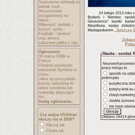
Sześcienne odchody-to
jednak możl..
Wszechświat
24 lutego 2013 roku 
przygotowany na
Brytanii i Niemiec opub
więce..
Geoscience" wyniki bada
Własność, podatki i
Mauritiusa, wyspy zlokal
kryzys: syste..
..(jeszcze 
Madagaskarem
Football i "okolice"
oraz aktorst..
Zobac
zakazane jabłko z raju
Pokaż
Ogłoszenia
:
Nauka - sondaż R
30 marca 1689r w
Polsce
Neuroenhancement,
Ostatnio rozważam
pracy mózgu to:
wdrożenie Symfonii w
sposób na opty
chmu..
potencjału
Jakie są rzeczywiste
koszty wdrożenia AI
pożyteczna dzi
dobre szkolenia lub
kolejny krok ku
materiały dotyczące
chwyt marketin
Arc..
zwykła życiowa
Dodaj ogłoszenie..
nie mam zdani
Czy wojna USA/Iran
Oddano 26414 głos
skoczy się w 2026?
Raczej tak
Chyba tak