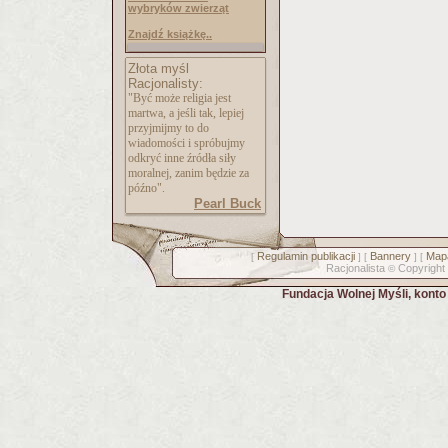
wybryków zwierząt
Znajdź książkę..
Złota myśl
Racjonalisty:
"Być może religia jest
martwa, a jeśli tak, lepiej
przyjmijmy to do
wiadomości i spróbujmy
odkryć inne źródła siły
moralnej, zanim będzie za
późno".
Pearl Buck
Regulamin publikacji
Bannery
Mapa
[
] [
] [
Racjonalista
Copyright
©
Fundacja Wolnej Myśli, kont