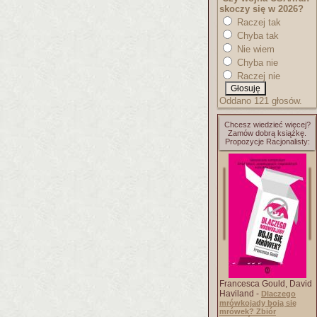
skoczy się w 2026?
Raczej tak
Chyba tak
Nie wiem
Chyba nie
Raczej nie
Oddano 121 głosów.
Chcesz wiedzieć więcej?
Zamów dobrą książkę.
Propozycje Racjonalisty:
Francesca Gould, David
Haviland -
Dlaczego
mrówkojady boją się
mrówek? Zbiór