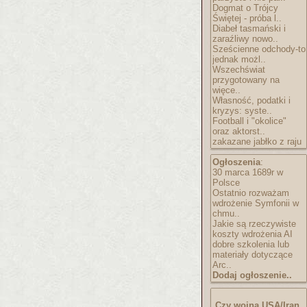
Dogmat o Trójcy
Świętej - próba l..
Diabeł tasmański i
zaraźliwy nowo..
Sześcienne odchody-to
jednak możl..
Wszechświat
przygotowany na
więce..
Własność, podatki i
kryzys: syste..
Football i "okolice"
oraz aktorst..
zakazane jabłko z raju
Ogłoszenia
:
30 marca 1689r w
Polsce
Ostatnio rozważam
wdrożenie Symfonii w
chmu..
Jakie są rzeczywiste
koszty wdrożenia AI
dobre szkolenia lub
materiały dotyczące
Arc..
Dodaj ogłoszenie..
Czy wojna USA/Iran