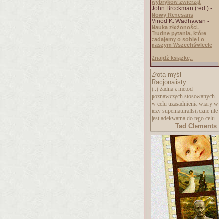
wybryków zwierząt
John Brockman (red.) -
Nowy Renesans
Vinod K. Wadhawan -
Nauka złożoności.
Trudne pytania, które
zadajemy o sobie i o
naszym Wszechświecie
Znajdź książkę..
Złota myśl
Racjonalisty:
(..) żadna z metod
poznawczych stosowanych
w celu uzasadnienia wiary w
tezy supernaturalistycz
ne nie
jest adekwatna do tego celu.
Tad Clements