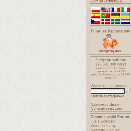
Listy od czytelników
Fundusz Racjonalisty
Wesprzyj nas..
Zarejestrowaliśmy
295.537.308
wizyt
Ponad 1062 autorów
napisało
dla nas 7343
tekstów.
Zajęłyby one 28930
stron A4
Wyszukaj na stronach:
Kryteria szczegółowe
Najnowsze strony..
Archiwum streszczeń..
Ostatnie wątki Forum
:
iluzja wolności
Wzór na liczby
parzyste i nie par..