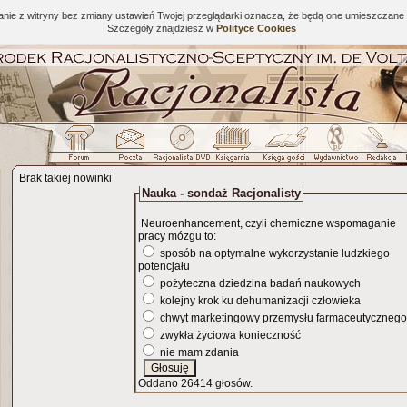
tanie z witryny bez zmiany ustawień Twojej przeglądarki oznacza, że będą one umieszcza
Szczegóły znajdziesz w
Polityce Cookies
Brak takiej nowinki
Nauka - sondaż Racjonalisty
Neuroenhancement, czyli chemiczne wspomaganie
pracy mózgu to:
sposób na optymalne wykorzystanie ludzkiego
potencjału
pożyteczna dziedzina badań naukowych
kolejny krok ku dehumanizacji człowieka
chwyt marketingowy przemysłu farmaceutycznego
zwykła życiowa konieczność
nie mam zdania
Oddano 26414 głosów.