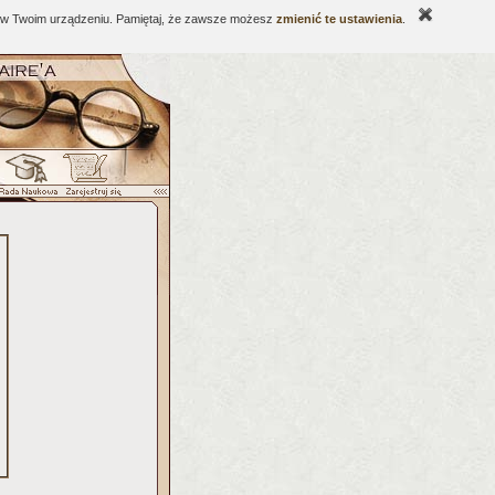
ne w Twoim urządzeniu. Pamiętaj, że zawsze możesz
zmienić te ustawienia
.