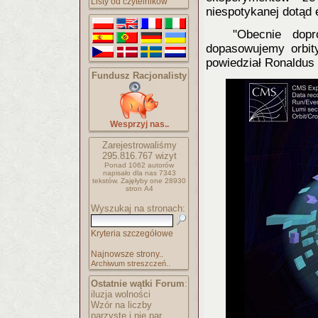
Listy od czytelników
niespotykanej dotąd e
"Obecnie dop
dopasowujemy orbity
powiedział Ronaldus
Fundusz Racjonalisty
Wesprzyj nas..
Zarejestrowaliśmy
295.816.767
wizyt
Ponad 1062 autorów
napisało
dla nas 7343
tekstów.
Zajęłyby one 28930
stron A4
Wyszukaj na stronach:
Kryteria szczegółowe
Najnowsze strony..
Archiwum streszczeń..
Ostatnie wątki Forum
:
iluzja wolności
Wzór na liczby
parzyste i nie par..