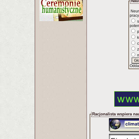
Nauk
Neur
pracy
s
poten
p
k
c
z
n
Odda
Racjonalista wspiera na