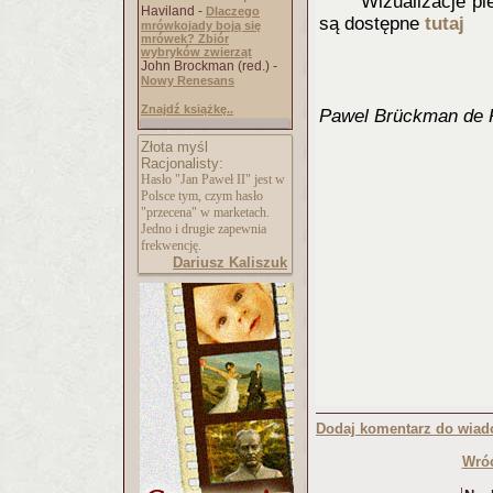
Wizualizacje pi
Haviland -
Dlaczego
są dostępne
tutaj
mrówkojady boją się
mrówek? Zbiór
wybryków zwierząt
John Brockman (red.) -
Nowy Renesans
Znajdź książkę..
Pawel Brückman de 
Złota myśl
Racjonalisty:
Hasło "Jan Paweł II" jest w
Polsce tym, czym hasło
"przecena" w marketach.
Jedno i drugie zapewnia
frekwencję.
Dariusz Kaliszuk
Dodaj komentarz do wiad
Wróć