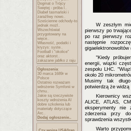
Dogmat o Trójcy
Świętej - próba l..
Diabeł tasmański i
zaraźliwy nowo..
Sześcienne odchody-to
W zeszłym mies
jednak możl..
Wszechświat
pierwszy po trwające
przygotowany na
po raz pierwszy ro
więce..
następnie rozpocz
Własność, podatki i
kryzys: syste..
gigaelektronowoltów
Football i "okolice"
oraz aktorst..
"Kiedy próbuj
zakazane jabłko z raju
energii, wiązki częs
zespołu LHC. "Wiązk
Ogłoszenia
:
30 marca 1689r w
około 20 mikrometrów
Polsce
Musimy tak długo
Ostatnio rozważam
potwierdzą że widzą 
wdrożenie Symfonii w
chmu..
Jakie są rzeczywiste
Kierownicy wsz
koszty wdrożenia AI
ALICE, ATLAS, CMS
dobre szkolenia lub
eksperymenty nie z
materiały dotyczące
Arc..
zderzenia przy do
Dodaj ogłoszenie..
sprawdzenia wszystk
Warto przypomn
Czy wojna USA/Iran