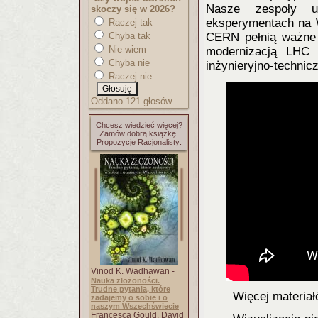
Nasze zespoły uc
skoczy się w 2026?
eksperymentach na 
Raczej tak
Chyba tak
CERN pełnią ważne 
Nie wiem
modernizacją LHC 
Chyba nie
inżynieryjno-technic
z
Raczej nie
Oddano 121 głosów.
Chcesz wiedzieć więcej?
Zamów dobrą książkę.
Propozycje Racjonalisty:
Vinod K. Wadhawan -
Nauka złożoności.
Trudne pytania, które
Więcej materia
zadajemy o sobie i o
naszym Wszechświecie
Francesca Gould, David