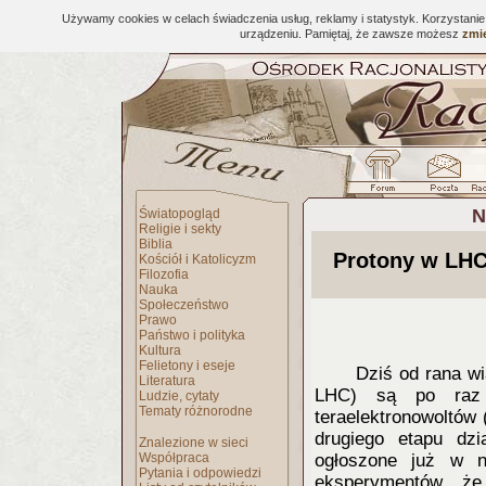
Używamy cookies w celach świadczenia usług, reklamy i statystyk. Korzystani
urządzeniu. Pamiętaj, że zawsze możesz
zmie
N
Światopogląd
Religie i sekty
Biblia
Protony w LHC 
Kościół i Katolicyzm
Filozofia
Nauka
Społeczeństwo
Prawo
Państwo i polityka
Kultura
Felietony i eseje
Dziś od rana w
Literatura
LHC) są po raz 
Ludzie, cytaty
Tematy różnorodne
teraelektronowoltów
drugiego etapu dzi
Znalezione w sieci
Współpraca
ogłoszone już w n
Pytania i odpowiedzi
eksperymentów że