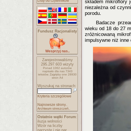
Listy od czytelników
składem mikroflory j
niezależna od czynni
porodu.
Badacze przean
wieku od 18 do 27 mi
Fundusz Racjonalisty
zróżnicowaną mikrof
impulsywne niż inne 
Wesprzyj nas..
Zarejestrowaliśmy
295.297.603
wizyty
Ponad 1062 autorów
napisało
dla nas 7343
tekstów.
Zajęłyby one 28930
stron A4
Wyszukaj na stronach:
Kryteria szczegółowe
Najnowsze strony..
Archiwum streszczeń..
Ostatnie wątki Forum
:
iluzja wolności
Wzór na liczby
parzyste i nie par..