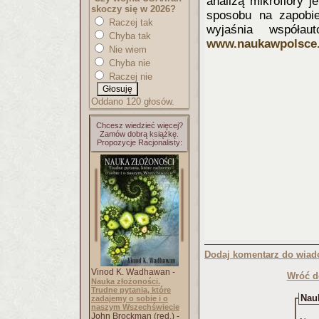
analizą mikroflory 
skoczy się w 2026?
sposobu na zapobie
Raczej tak
wyjaśnia współau
Chyba tak
www.naukawpolsce.
Nie wiem
Chyba nie
Raczej nie
Oddano 120 głosów.
Chcesz wiedzieć więcej?
Zamów dobrą książkę.
Propozycje Racjonalisty:
Dodaj komentarz do wiad
Vinod K. Wadhawan -
Wróć d
Nauka złożoności.
Trudne pytania, które
Nauk
zadajemy o sobie i o
naszym Wszechświecie
John Brockman (red.) -