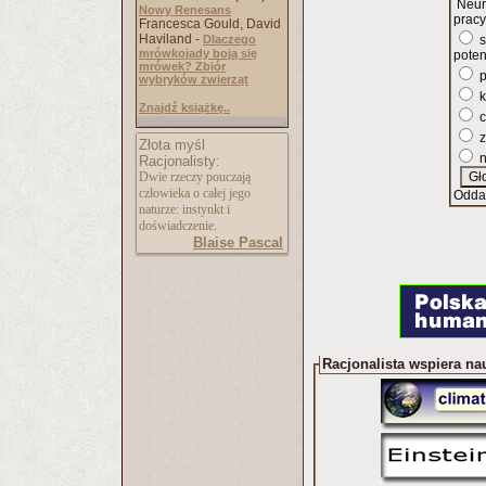
Neur
Nowy Renesans
pracy
Francesca Gould, David
Haviland -
Dlaczego
s
mrówkojady boją się
poten
mrówek? Zbiór
p
wybryków zwierząt
k
Znajdź książkę..
c
z
Złota myśl
n
Racjonalisty:
Dwie rzeczy pouczają
człowieka o całej jego
Odda
naturze: instynkt i
doświadczenie.
Blaise Pascal
Racjonalista wspiera na