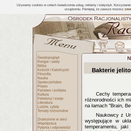
Używamy cookies w celach świadczenia usług, reklamy i statystyk. Korzystani
urządzeniu. Pamiętaj, że zawsze możesz
zmie
N
Światopogląd
Religie i sekty
Biblia
Bakterie jeli
Kościół i Katolicyzm
Filozofia
Nauka
Społeczeństwo
Prawo
Państwo i polityka
Cechy tempera
Kultura
Felietony i eseje
różnorodności ich mi
Literatura
na łamach "Brain, Be
Ludzie, cytaty
Tematy różnorodne
Naukowcy z Uni
Znalezione w sieci
występujące w ukł
Współpraca
temperamentu, jaki
Pytania i odpowiedzi