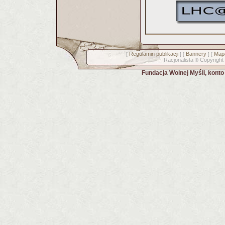
Regulamin publikacji
Bannery
Mapa
[
] [
] [
Racjonalista
Copyright
©
Fundacja Wolnej Myśli, kont