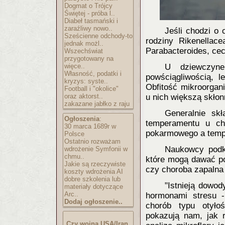
Dogmat o Trójcy
Świętej - próba l..
Diabeł tasmański i
zaraźliwy nowo..
Jeśli chodzi o 
Sześcienne odchody-to
rodziny Rikenellac
jednak możl..
Parabacteroides, ce
Wszechświat
przygotowany na
więce..
U dziewczyne
Własność, podatki i
powściągliwością, l
kryzys: syste..
Obfitość mikroorgan
Football i "okolice"
oraz aktorst..
u nich większą skło
zakazane jabłko z raju
Generalnie skł
Ogłoszenia
:
temperamentu u ch
30 marca 1689r w
pokarmowego a temp
Polsce
Ostatnio rozważam
Naukowcy podkr
wdrożenie Symfonii w
chmu..
które mogą dawać po
Jakie są rzeczywiste
czy choroba zapalna j
koszty wdrożenia AI
dobre szkolenia lub
"Istnieją dowod
materiały dotyczące
Arc..
hormonami stresu 
Dodaj ogłoszenie..
chorób typu otyło
pokazują nam, jak r
Czy wojna USA/Iran