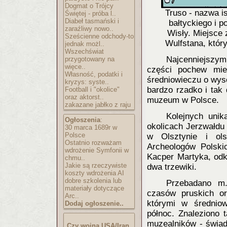
Dogmat o Trójcy
Truso - nazwa is
Świętej - próba l..
Diabeł tasmański i
bałtyckiego i p
zaraźliwy nowo..
Wisły. Miejsce 
Sześcienne odchody-to
Wulfstana, który
jednak możl..
Wszechświat
Najcenniejszym 
przygotowany na
więce..
części pochew mie
Własność, podatki i
średniowieczu o wyso
kryzys: syste..
bardzo rzadko i tak 
Football i "okolice"
oraz aktorst..
muzeum w Polsce.
zakazane jabłko z raju
Kolejnych unik
Ogłoszenia
:
okolicach Jerzwałdu
30 marca 1689r w
Polsce
w Olsztynie i ols
Ostatnio rozważam
Archeologów Polski
wdrożenie Symfonii w
Kacper Martyka, odk
chmu..
Jakie są rzeczywiste
dwa trzewiki.
koszty wdrożenia AI
dobre szkolenia lub
Przebadano m.
materiały dotyczące
czasów pruskich or
Arc..
którymi w średnio
Dodaj ogłoszenie..
północ. Znaleziono 
muzealników - świad
Czy wojna USA/Iran