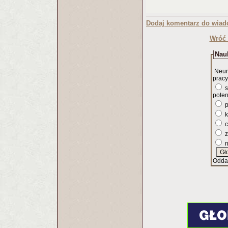
Dodaj komentarz do wiad
Wróć 
Nauk
Neur
pracy
s
poten
p
k
c
z
n
Odda