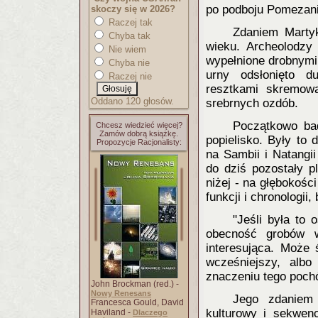
po podboju Pomezani
skoczy się w 2026?
Raczej tak
Zdaniem Martyk
Chyba tak
wieku. Archeolodzy 
Nie wiem
wypełnione drobnymi 
Chyba nie
urny odsłonięto d
Raczej nie
resztkami skremowa
Oddano 120 głosów.
srebrnych ozdób.
Początkowo bad
Chcesz wiedzieć więcej?
Zamów dobrą książkę.
popielisko. Były t
Propozycje Racjonalisty:
na Sambii i Natangi
do dziś pozostały p
niżej - na głębokości
funkcji i chronologi
"Jeśli była to 
obecność grobów w 
interesująca. Może 
wcześniejszy, alb
znaczeniu tego pochó
John Brockman (red.) -
Nowy Renesans
Jego zdaniem 
Francesca Gould, David
kulturowy i sekwen
Haviland -
Dlaczego