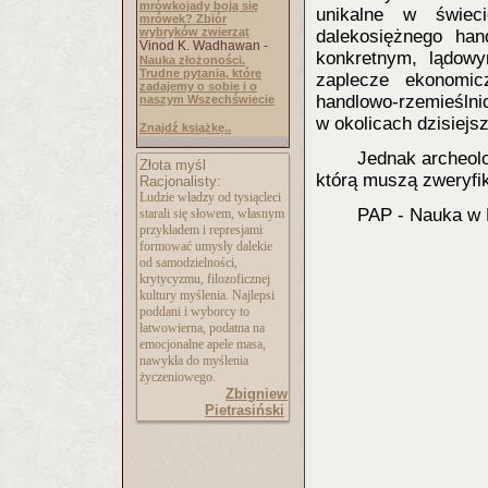
mrówkojady boją się
unikalne w świec
mrówek? Zbiór
wybryków zwierząt
dalekosiężnego han
Vinod K. Wadhawan -
konkretnym, lądow
Nauka złożoności.
Trudne pytania, które
zaplecze ekonomic
zadajemy o sobie i o
handlowo-rzemieślni
naszym Wszechświecie
w okolicach dzisiej
Znajdź książkę..
Jednak archeolod
Złota myśl
którą muszą zweryfik
Racjonalisty:
Ludzie władzy od tysiącleci
PAP - Nauka w 
starali się słowem, własnym
przykładem i represjami
formować umysły dalekie
od samodzielności,
krytycyzmu, filozoficznej
kultury myślenia. Najlepsi
poddani i wyborcy to
łatwowierna, podatna na
emocjonalne apele masa,
nawykła do myślenia
życzeniowego.
Zbigniew
Pietrasiński