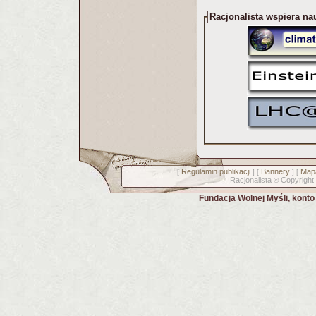
Racjonalista wspiera na
Regulamin publikacji
Bannery
Mapa
[
] [
] [
Racjonalista
Copyright
©
Fundacja Wolnej Myśli, kont