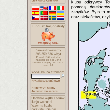
Listy od czytelników
klubu odkrywcy Tow
pomocą detektorów
zabytków. Było to m
oraz siekańców, czy
Fundusz Racjonalisty
Wesprzyj nas..
Zarejestrowaliśmy
295.359.836
wizyt
Ponad 1062 autorów
napisało
dla nas 7343
tekstów.
Zajęłyby one 28930
stron A4
Wyszukaj na stronach:
Kryteria szczegółowe
Najnowsze strony..
Archiwum streszczeń..
Ostatnie wątki Forum
:
iluzja wolności
Wzór na liczby
parzyste i nie par..