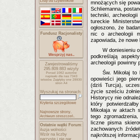
Listy od czytelników
mnożących się poważ
Schliemanna, posta
techniki, archeologi
tureckie Ministerst
ogłoszono, że badan
Fundusz Racjonalisty
nic o archeologii m
zapowiada, że nowe 
W doniesieniu o
Wesprzyj nas..
podkreślają aspekt
archeologii powinny 
Zarejestrowaliśmy
295.809.883
wizyty
Św. Mikołaj to
Ponad 1062 autorów
napisało
dla nas 7343
opowieści jego pier
tekstów.
Zajęłyby one 28930
stron A4
(dziś Turcja), ucze
życie sześciu żołni
Wyszukaj na stronach:
Historycy nie odnaleź
Kryteria szczegółowe
który potwierdzałby
Mikołaja w aktach s
Najnowsze strony..
tego zgromadzenia, 
Archiwum streszczeń..
liczne pisma skier
Ostatnie wątki Forum
:
zachowanych źródeł
iluzja wolności
Wzór na liczby
najkrótszej informacji
parzyste i nie par..