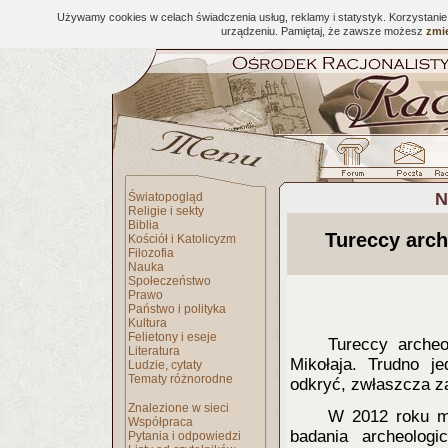
Używamy cookies w celach świadczenia usług, reklamy i statystyk. Korzystani
urządzeniu. Pamiętaj, że zawsze możesz
zmie
N
Światopogląd
Religie i sekty
Biblia
Tureccy arch
Kościół i Katolicyzm
Filozofia
Nauka
Społeczeństwo
Prawo
Państwo i polityka
Kultura
Felietony i eseje
Tureccy archeo
Literatura
Mikołaja. Trudno j
Ludzie, cytaty
Tematy różnorodne
odkryć, zwłaszcza za
Znalezione w sieci
W 2012 roku m
Współpraca
badania archeolog
Pytania i odpowiedzi