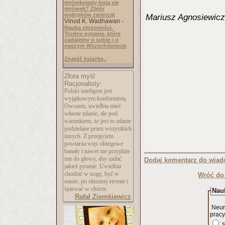
mrówkojady boją się
mrówek? Zbiór
wybryków zwierząt
Mariusz Agnosiewicz
Vinod K. Wadhawan -
Nauka złożoności.
Trudne pytania, które
zadajemy o sobie i o
naszym Wszechświecie
Znajdź książkę..
Złota myśl
Racjonalisty:
Polski inteligent jest
wyjątkowym konformistą.
Owszem, uwielbia mieć
własne zdanie, ale pod
warunkiem, że jest to zdanie
podzielane przez wszystkich
innych. Z przejęciem
powtarza więc obiegowe
banały i nawet nie przyjdzie
mu do głowy, aby zadać
Dodaj komentarz do wiad
jakieś pytanie. Uwielbia
chodzić w nogę, być w
Wróć do 
masie, po słusznej stronie i
śpiewać w chórze.
Nauk
Rafał Ziemkiewicz
Neur
pracy
s