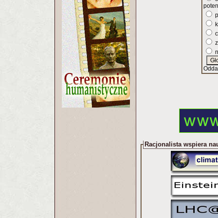
poten
p
k
c
z
n
Odda
Racjonalista wspiera na