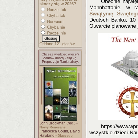
Obecnie najwię
skoczy się w 2026?
Mannhattanie, w 
Raczej tak
Świątynię Święteg
Chyba tak
Deutsch Banku, 10 
Nie wiem
Otwarcie planowane j
Chyba nie
Raczej nie
Oddano 121 głosów.
Chcesz wiedzieć więcej?
Zamów dobrą książkę.
Propozycje Racjonalisty:
John Brockman (red.) -
https://www.wpr
Nowy Renesans
Francesca Gould, David
wszystkie-dzieci-Nau
Haviland -
Dlaczego