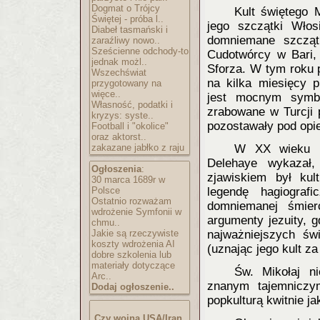
Dogmat o Trójcy
Kult świętego 
Świętej - próba l..
jego szczątki Włos
Diabeł tasmański i
domniemane szcząt
zaraźliwy nowo..
Sześcienne odchody-to
Cudotwórcy w Bari,
jednak możl..
Sforza. W tym roku p
Wszechświat
na kilka miesięcy 
przygotowany na
więce..
jest mocnym symbo
Własność, podatki i
zrabowane w Turcji p
kryzys: syste..
pozostawały pod opi
Football i "okolice"
oraz aktorst..
zakazane jabłko z raju
W XX wieku bol
Delehaye wykazał
Ogłoszenia
:
zjawiskiem był kult
30 marca 1689r w
Polsce
legendę hagiograf
Ostatnio rozważam
domniemanej śmier
wdrożenie Symfonii w
argumenty jezuity, 
chmu..
Jakie są rzeczywiste
najważniejszych świ
koszty wdrożenia AI
(uznając jego kult za
dobre szkolenia lub
materiały dotyczące
Św. Mikołaj ni
Arc..
znanym tajemniczy
Dodaj ogłoszenie..
popkulturą kwitnie j
Czy wojna USA/Iran