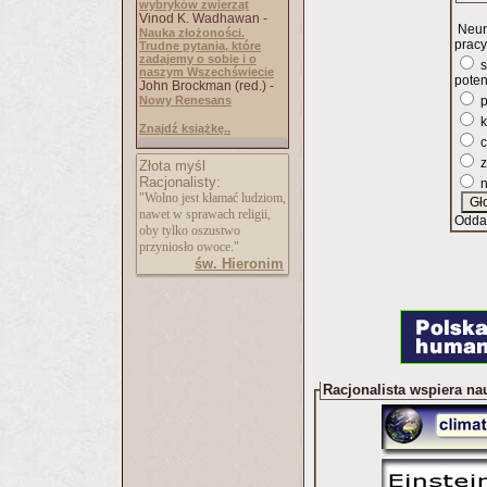
wybryków zwierząt
Vinod K. Wadhawan -
Neur
Nauka złożoności.
pracy
Trudne pytania, które
zadajemy o sobie i o
s
naszym Wszechświecie
poten
John Brockman (red.) -
Nowy Renesans
p
k
Znajdź książkę..
c
z
Złota myśl
Racjonalisty:
n
"Wolno jest kłamać ludziom,
nawet w sprawach religii,
Odda
oby tylko oszustwo
przyniosło owoce."
św. Hieronim
Racjonalista wspiera na