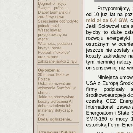
Dogmat o Trójcy
Świętej - próba l..
Przypomnijmy, 
Diabeł tasmański i
od 10 już lat na p
zaraźliwy nowo..
mld zł za 6,4 GW
, 
Sześcienne odchody-to
jednak możl..
Jeśli Sołowowi uda s
Wszechświat
byłoby to duże osi
przygotowany na
rozwoju energetyk
więce..
Własność, podatki i
ostrożnym w ocenie 
kryzys: syste..
jeszcze nie zostały
Football i "okolice"
koszty zakładane na
oraz aktorst..
zakazane jabłko z raju
tym niemniej należy
on sensowniej niż wi
Ogłoszenia
:
30 marca 1689r w
Niniejsza umow
Polsce
USA z Europą Środk
Ostatnio rozważam
wdrożenie Symfonii w
firmy podpisały
chmu..
środkowoeuropejsk
Jakie są rzeczywiste
czeską CEZ Energ
koszty wdrożenia AI
dobre szkolenia lub
International zawa
materiały dotyczące
Energoatom i State 
Arc..
SMR-160 o mocy 1
Dodaj ogłoszenie..
estońską Fermi Ene
Czy wojna USA/Iran