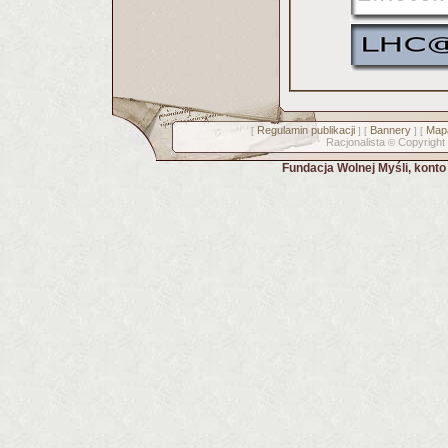
Regulamin publikacji
Bannery
Mapa
[
] [
] [
Racjonalista
Copyright
©
Fundacja Wolnej Myśli, kont