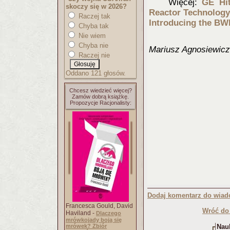
Więcej:
GE Hi
skoczy się w 2026?
Reactor Technology
Raczej tak
Introdu
cing the BW
Chyba tak
Nie wiem
Chyba nie
Mariusz Agnosiewicz
Raczej nie
Oddano 121 głosów.
Chcesz wiedzieć więcej?
Zamów dobrą książkę.
Propozycje Racjonalisty:
Dodaj komentarz do wiad
Francesca Gould, David
Wróć do 
Haviland -
Dlaczego
mrówkojady boją się
mrówek? Zbiór
Nauk