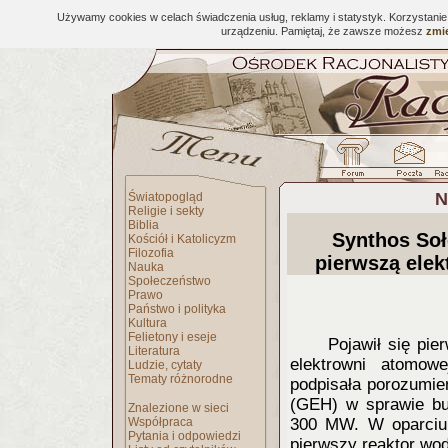
Używamy cookies w celach świadczenia usług, reklamy i statystyk. Korzystani
urządzeniu. Pamiętaj, że zawsze możesz
zmie
N
Światopogląd
Religie i sekty
Biblia
Synthos So
Kościół i Katolicyzm
Filozofia
pierwszą ele
Nauka
Społeczeństwo
Prawo
Państwo i polityka
Kultura
Felietony i eseje
Pojawił się pi
Literatura
elektrowni atomow
Ludzie, cytaty
Tematy różnorodne
podpisała porozumie
(GEH) w sprawie bu
Znalezione w sieci
Współpraca
300 MW. W oparciu
Pytania i odpowiedzi
pierwszy reaktor wo