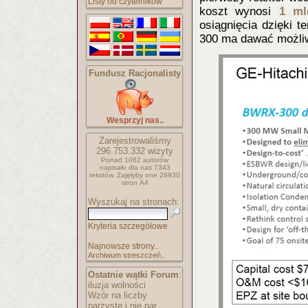
Listy od czytelników
koszt wynosi
1 ml
osiągnięcia dzięki 
300 ma dawać możli
Fundusz Racjonalisty
Wesprzyj nas..
Zarejestrowaliśmy
296.753.332
wizyty
Ponad 1062 autorów
napisało
dla nas 7343
tekstów.
Zajęłyby one 28930
stron A4
Wyszukaj na stronach:
Kryteria szczegółowe
Najnowsze strony..
Archiwum streszczeń..
Ostatnie wątki Forum
:
iluzja wolności
Wzór na liczby
parzyste i nie par..