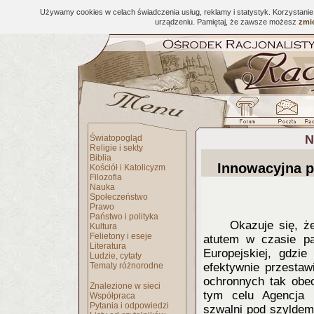
Używamy cookies w celach świadczenia usług, reklamy i statystyk. Korzystani
urządzeniu. Pamiętaj, że zawsze możesz
zmie
N
Światopogląd
Religie i sekty
Biblia
Innowacyjna p
Kościół i Katolicyzm
Filozofia
Nauka
Społeczeństwo
Prawo
Państwo i polityka
Okazuje się, ż
Kultura
Felietony i eseje
atutem w czasie pa
Literatura
Europejskiej, gdzi
Ludzie, cytaty
Tematy różnorodne
efektywnie przestaw
ochronnych tak obec
Znalezione w sieci
tym celu Agencja 
Współpraca
Pytania i odpowiedzi
szwalni pod szyldem 