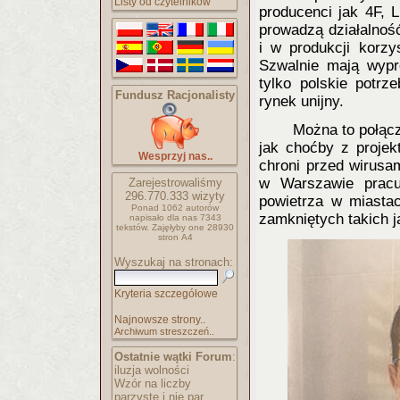
Listy od czytelników
producenci jak 4F, 
prowadzą działalność
i w produkcji korz
Szwalnie mają wypr
tylko polskie potr
Fundusz Racjonalisty
rynek unijny.
Można to połąc
jak choćby z projek
Wesprzyj nas..
chroni przed wirusa
w Warszawie pracu
Zarejestrowaliśmy
296.770.333
wizyty
powietrza w miastac
Ponad 1062 autorów
zamkniętych takich ja
napisało
dla nas 7343
tekstów.
Zajęłyby one 28930
stron A4
Wyszukaj na stronach:
Kryteria szczegółowe
Najnowsze strony..
Archiwum streszczeń..
Ostatnie wątki Forum
:
iluzja wolności
Wzór na liczby
parzyste i nie par..