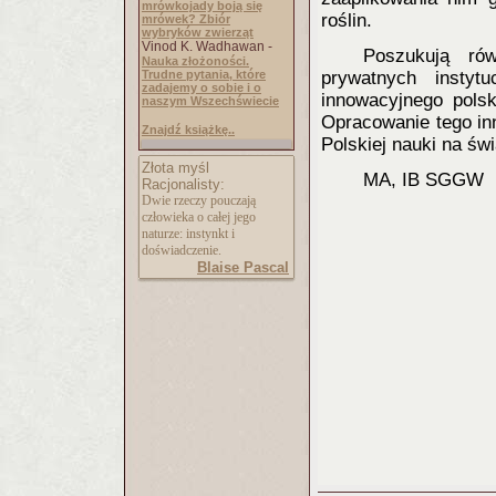
mrówkojady boją się
roślin.
mrówek? Zbiór
wybryków zwierząt
Vinod K. Wadhawan -
Poszukują ró
Nauka złożoności.
Trudne pytania, które
prywatnych instyt
zadajemy o sobie i o
innowacyjnego pols
naszym Wszechświecie
Opracowanie tego in
Znajdź książkę..
Polskiej nauki na świ
Złota myśl
MA, IB SGGW
Racjonalisty:
Dwie rzeczy pouczają
człowieka o całej jego
naturze: instynkt i
doświadczenie.
Blaise Pascal