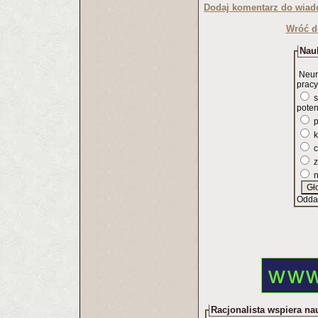
Dodaj komentarz do wiad
Wróć d
Nauk
Neur
pracy
s
poten
p
k
c
z
n
Odda
Racjonalista wspiera na