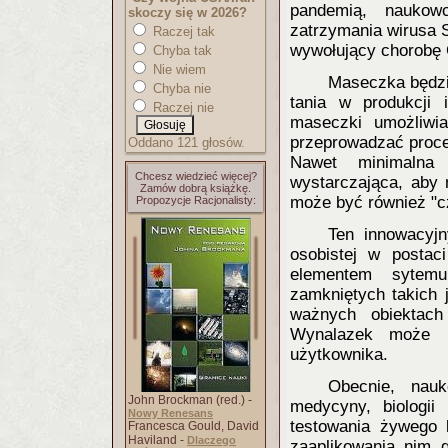
pandemią, naukow
skoczy się w 2026?
zatrzymania wirusa 
Raczej tak
wywołujący chorobę
Chyba tak
Nie wiem
Maseczka będzie
Chyba nie
tania w produkcji 
Raczej nie
maseczki umożliwia
przeprowadzać proces
Oddano 121 głosów.
Nawet minimalna 
Chcesz wiedzieć więcej?
wystarczająca, aby 
Zamów dobrą książkę.
może być również "c
Propozycje Racjonalisty:
Ten innowacyjn
osobistej w postac
elementem sytemu
zamkniętych takich ja
ważnych obiektach
Wynalazek może b
użytkownika.
Obecnie, nau
John Brockman (red.) -
medycyny, biologii 
Nowy Renesans
testowania żywego 
Francesca Gould, David
Haviland -
Dlaczego
zaaplikowania nim 