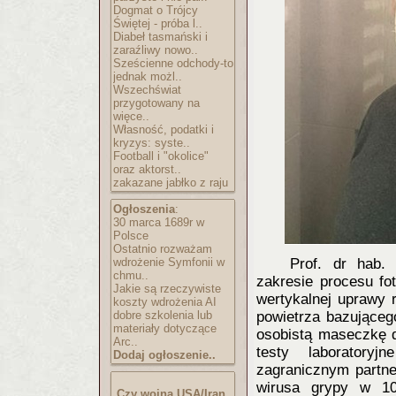
Dogmat o Trójcy
Świętej - próba l..
Diabeł tasmański i
zaraźliwy nowo..
Sześcienne odchody-to
jednak możl..
Wszechświat
przygotowany na
więce..
Własność, podatki i
kryzys: syste..
Football i "okolice"
oraz aktorst..
zakazane jabłko z raju
Ogłoszenia
:
30 marca 1689r w
Polsce
Ostatnio rozważam
wdrożenie Symfonii w
Prof. dr hab.
chmu..
zakresie procesu fot
Jakie są rzeczywiste
wertykalnej uprawy r
koszty wdrożenia AI
dobre szkolenia lub
powietrza bazująceg
materiały dotyczące
osobistą maseczkę 
Arc..
testy laboratory
Dodaj ogłoszenie..
zagranicznym partne
wirusa grypy w 10
Czy wojna USA/Iran