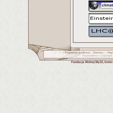
Regulamin publikacji
Bannery
Mapa
[
] [
] [
Racjonalista
Copyright
©
Fundacja Wolnej Myśli, kont