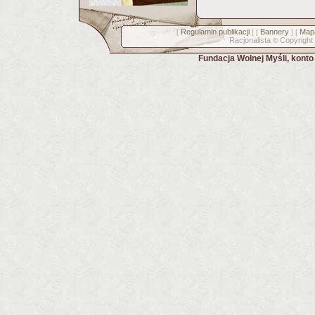
Regulamin publikacji
Bannery
Mapa
[
] [
] [
Racjonalista
Copyright
©
Fundacja Wolnej Myśli, kont