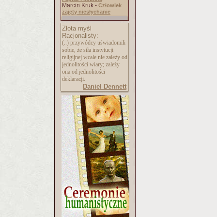
Marcin Kruk -
Człowiek
zajęty niesłychanie
Złota myśl
Racjonalisty:
(..) przywódcy uświadomili
sobie, że siła instytucji
religijnej wcale nie zależy od
jednolitości wiary; zależy
ona od jednolitości
deklaracji.
Daniel Dennett