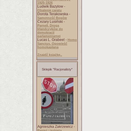
1925-1926
Ludwik Bazylow -
Obalenie caratu
Dorota Terakowska -
Samotność Bogów
Cezary Lusiński -
Parnell. Droga
Irlandczyków do
demokracji
parlamentarnej
Lucas L. Grabeel -
Homo
Sanctus. Opowieść
homokapłana
Znajdź książkę..
Sklepik "Racjonalisty"
Agnieszka Zakrzewicz -
Papież i kobieta