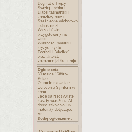
Dogmat o Trójcy
Świętej - próba l..
Diabeł tasmański i
zaraźliwy nowo..
Sześcienne odchody-to
jednak możl..
Wszechświat
przygotowany na
więce..
Własność, podatki i
kryzys: syste..
Football i "okolice"
oraz aktorst..
zakazane jabłko z raju
Ogłoszenia
:
30 marca 1689r w
Polsce
Ostatnio rozważam
wdrożenie Symfonii w
chmu..
Jakie są rzeczywiste
koszty wdrożenia AI
dobre szkolenia lub
materiały dotyczące
Arc..
Dodaj ogłoszenie..
Czy wojna USA/Iran