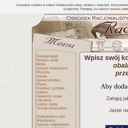
Używamy cookies w celach świadczenia usług, reklamy i statystyk. Korzystani
urządzeniu. Pamiętaj, że zawsze możesz
zmie
Wpisz swój k
Światopogląd
Religie i sekty
obal
Biblia
Kościół i Katolicyzm
prz
Filozofia
Nauka
Społeczeństwo
Prawo
Aby dodać
Państwo i polityka
Kultura
Felietony i eseje
Zaloguj ja
Literatura
Ludzie, cytaty
Tematy różnorodne
Jeżeli n
Znalezione w sieci
Współpraca
Pytania i odpowiedzi