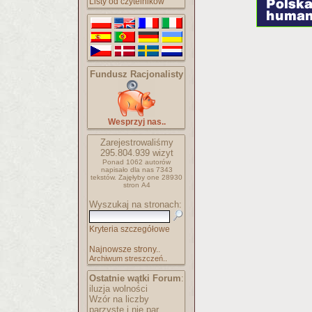
Listy od czytelników
Fundusz Racjonalisty
Wesprzyj nas..
Zarejestrowaliśmy
295.804.939
wizyt
Ponad 1062 autorów
napisało
dla nas 7343
tekstów.
Zajęłyby one 28930
stron A4
Wyszukaj na stronach:
Kryteria szczegółowe
Najnowsze strony..
Archiwum streszczeń..
Ostatnie wątki Forum
:
iluzja wolności
Wzór na liczby
parzyste i nie par..