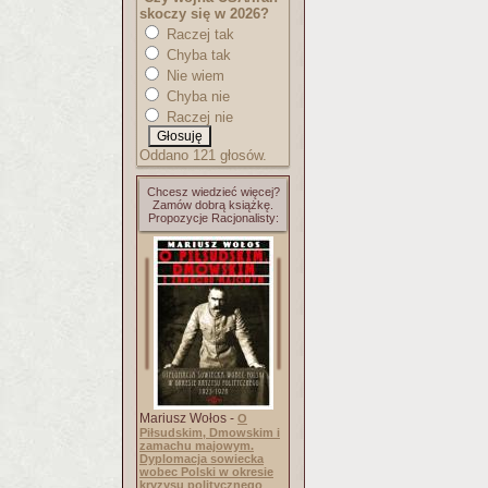
skoczy się w 2026?
Raczej tak
Chyba tak
Nie wiem
Chyba nie
Raczej nie
Oddano 121 głosów.
Chcesz wiedzieć więcej?
Zamów dobrą książkę.
Propozycje Racjonalisty:
Mariusz Wołos -
O
Piłsudskim, Dmowskim i
zamachu majowym.
Dyplomacja sowiecka
wobec Polski w okresie
kryzysu politycznego