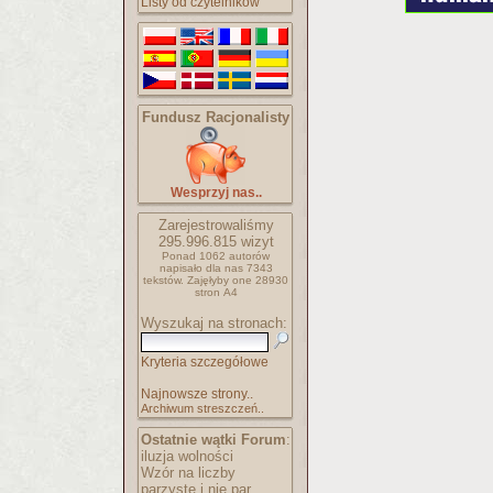
Listy od czytelników
Fundusz Racjonalisty
Wesprzyj nas..
Zarejestrowaliśmy
295.996.815
wizyt
Ponad 1062 autorów
napisało
dla nas 7343
tekstów.
Zajęłyby one 28930
stron A4
Wyszukaj na stronach:
Kryteria szczegółowe
Najnowsze strony..
Archiwum streszczeń..
Ostatnie wątki Forum
:
iluzja wolności
Wzór na liczby
parzyste i nie par..