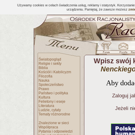
Używamy cookies w celach świadczenia usług, reklamy i statystyk. Korzystani
urządzeniu. Pamiętaj, że zawsze możesz
zmie
Wpisz swój 
Światopogląd
Religie i sekty
Nenckiego
Biblia
Kościół i Katolicyzm
Filozofia
Nauka
Aby dodać
Społeczeństwo
Prawo
Państwo i polityka
Zaloguj ja
Kultura
Felietony i eseje
Literatura
Jeżeli n
Ludzie, cytaty
Tematy różnorodne
Znalezione w sieci
Współpraca
Pytania i odpowiedzi