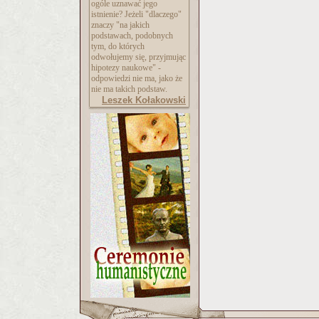
ogóle uznawać jego
istnienie? Jeżeli "dlaczego"
znaczy "na jakich
podstawach, podobnych
tym, do których
odwołujemy się, przyjmując
hipotezy naukowe" -
odpowiedzi nie ma, jako że
nie ma takich podstaw.
Leszek Kołakowski