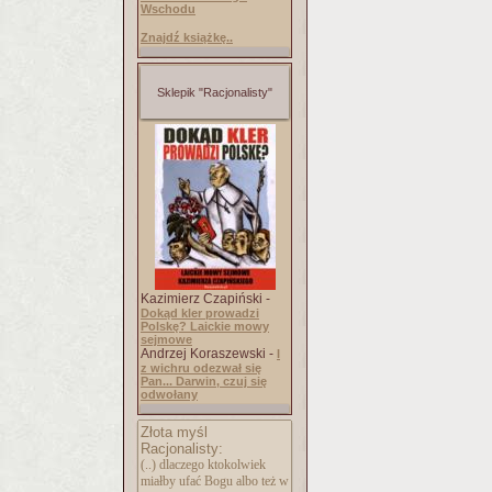
Wschodu
Znajdź książkę..
Sklepik "Racjonalisty"
Kazimierz Czapiński -
Dokąd kler prowadzi
Polskę? Laickie mowy
sejmowe
Andrzej Koraszewski -
I
z wichru odezwał się
Pan... Darwin, czuj się
odwołany
Złota myśl
Racjonalisty:
(..) dlaczego ktokolwiek
miałby ufać Bogu albo też w