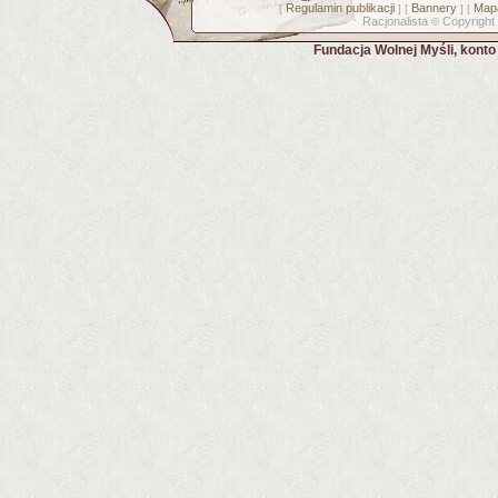
Regulamin publikacji
Bannery
Mapa
[
] [
] [
Racjonalista
Copyright
©
Fundacja Wolnej Myśli, kont