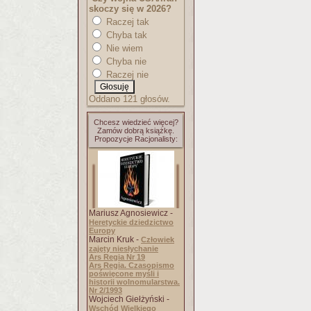
skoczy się w 2026?
Raczej tak
Chyba tak
Nie wiem
Chyba nie
Raczej nie
Oddano 121 głosów.
Chcesz wiedzieć więcej?
Zamów dobrą książkę.
Propozycje Racjonalisty:
Mariusz Agnosiewicz -
Heretyckie dziedzictwo
Europy
Marcin Kruk -
Człowiek
zajęty niesłychanie
Ars Regia Nr 19
Ars Regia. Czasopismo
poświęcone myśli i
historii wolnomularstwa.
Nr 2/1993
Wojciech Giełżyński -
Wschód Wielkiego