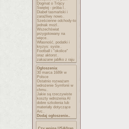
Dogmat o Trójcy
Świętej - próba l..
Diabeł tasmański i
zaraźliwy nowo..
Sześcienne odchody-to
jednak możl..
Wszechświat
przygotowany na
więce..
Własność, podatki i
kryzys: syste..
Football i "okolice"
oraz aktorst..
zakazane jabłko z raju
Ogłoszenia
:
30 marca 1689r w
Polsce
Ostatnio rozważam
wdrożenie Symfonii w
chmu..
Jakie są rzeczywiste
koszty wdrożenia AI
dobre szkolenia lub
materiały dotyczące
Arc..
Dodaj ogłoszenie..
Czy wojna USA/Iran