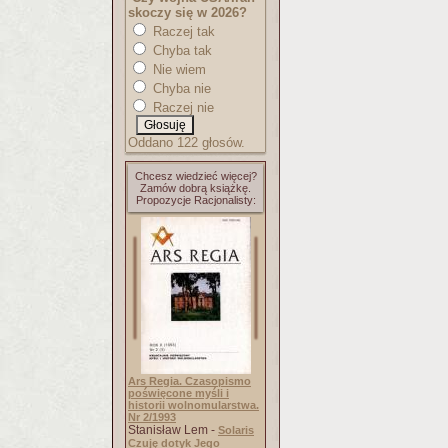
skoczy się w 2026?
Raczej tak
Chyba tak
Nie wiem
Chyba nie
Raczej nie
Oddano 122 głosów.
Chcesz wiedzieć więcej?
Zamów dobrą książkę.
Propozycje Racjonalisty:
Ars Regia. Czasopismo
poświęcone myśli i
historii wolnomularstwa.
Nr 2/1993
Stanisław Lem -
Solaris
Czuję dotyk Jego