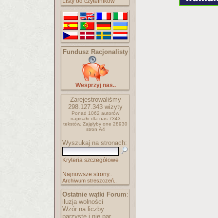
Listy od czytelników
Fundusz Racjonalisty
Wesprzyj nas..
Zarejestrowaliśmy
298.127.343
wizyty
Ponad 1062 autorów
napisało
dla nas 7343
tekstów.
Zajęłyby one 28930
stron A4
Wyszukaj na stronach:
Kryteria szczegółowe
Najnowsze strony..
Archiwum streszczeń..
Ostatnie wątki Forum
:
iluzja wolności
Wzór na liczby
parzyste i nie par..