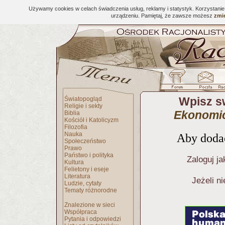
Używamy cookies w celach świadczenia usług, reklamy i statystyk. Korzystani
urządzeniu. Pamiętaj, że zawsze możesz
zmie
Wpisz s
Światopogląd
Religie i sekty
Ekonomic
Biblia
Kościół i Katolicyzm
Filozofia
Nauka
Aby dodać
Społeczeństwo
Prawo
Państwo i polityka
Zaloguj ja
Kultura
Felietony i eseje
Literatura
Jeżeli n
Ludzie, cytaty
Tematy różnorodne
Znalezione w sieci
Współpraca
Pytania i odpowiedzi