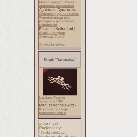
Makaronowych Macek -
emblemat pastafarian
Agnieszka Dyczewska -
Światopogląd na talerzu.
Wegetarianizm jako
przejaw współczesnej
religijności
Elisabeth Keller (red.) -
Ssaki. Leksykon
Zwierząt. Tom 3
Znajdź książkę..
Sklepik "Racjonalisty"
Latający Potwór
Spaghetti FSM
Mariusz Agnosiewicz -
Kryminalne dzieje
papiestwa tom II
Złota myśl
Racjonalisty:
"Polski katolicyzm.