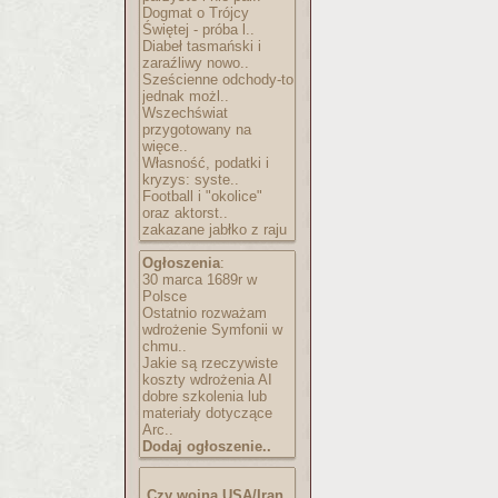
Dogmat o Trójcy
Świętej - próba l..
Diabeł tasmański i
zaraźliwy nowo..
Sześcienne odchody-to
jednak możl..
Wszechświat
przygotowany na
więce..
Własność, podatki i
kryzys: syste..
Football i "okolice"
oraz aktorst..
zakazane jabłko z raju
Ogłoszenia
:
30 marca 1689r w
Polsce
Ostatnio rozważam
wdrożenie Symfonii w
chmu..
Jakie są rzeczywiste
koszty wdrożenia AI
dobre szkolenia lub
materiały dotyczące
Arc..
Dodaj ogłoszenie..
Czy wojna USA/Iran