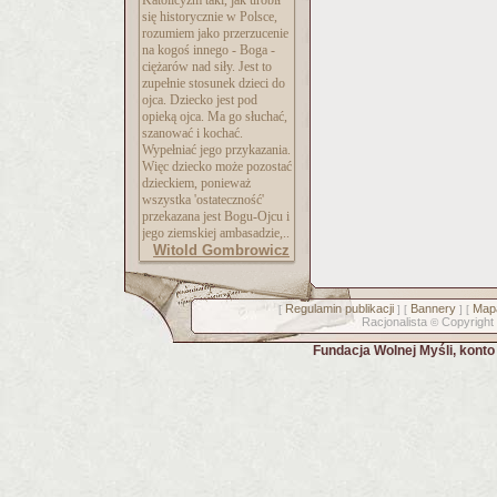
Katolicyzm taki, jak urobił
się historycznie w Polsce,
rozumiem jako przerzucenie
na kogoś innego - Boga -
ciężarów nad siły. Jest to
zupełnie stosunek dzieci do
ojca. Dziecko jest pod
opieką ojca. Ma go słuchać,
szanować i kochać.
Wypełniać jego przykazania.
Więc dziecko może pozostać
dzieckiem, ponieważ
wszystka 'ostateczność'
przekazana jest Bogu-Ojcu i
jego ziemskiej ambasadzie,..
Witold Gombrowicz
Regulamin publikacji
Bannery
Mapa
[
] [
] [
Racjonalista
Copyright
©
Fundacja Wolnej Myśli, kont