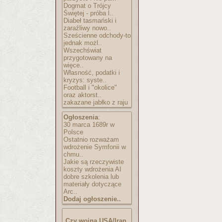
Dogmat o Trójcy
Świętej - próba l..
Diabeł tasmański i
zaraźliwy nowo..
Sześcienne odchody-to
jednak możl..
Wszechświat
przygotowany na
więce..
Własność, podatki i
kryzys: syste..
Football i "okolice"
oraz aktorst..
zakazane jabłko z raju
Ogłoszenia
:
30 marca 1689r w
Polsce
Ostatnio rozważam
wdrożenie Symfonii w
chmu..
Jakie są rzeczywiste
koszty wdrożenia AI
dobre szkolenia lub
materiały dotyczące
Arc..
Dodaj ogłoszenie..
Czy wojna USA/Iran