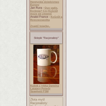
Heretyckie dziedzictwo
Europy
Jan Rura -
Quo vadis,
Ecclesia? Czy Kościół
może się zmienić
Anatol France -
Kościół a
Rzeczpospolita
Znajdź książkę..
Sklepik "Racjonalisty"
Kubek z rybką Darwina
Latający Potwór
Spaghetti FSM
Złota myśl
Racjonalisty: