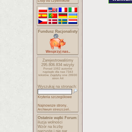
Listy od czytelników
Fundusz Racjonalisty
Wesprzyj nas..
Zarejestrowaliśmy
295.806.834
wizyty
Ponad 1062 autorów
napisało
dla nas 7343
tekstów.
Zajęłyby one 28930
stron A4
Wyszukaj na stronach:
Kryteria szczegółowe
Najnowsze strony..
Archiwum streszczeń..
Ostatnie wątki Forum
:
iluzja wolności
Wzór na liczby
parzyste i nie par..