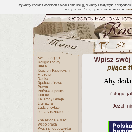
Używamy cookies w celach świadczenia usług, reklamy i statystyk. Korzystani
urządzeniu. Pamiętaj, że zawsze możesz
zmie
Wpisz swój
Światopogląd
Religie i sekty
pijące 
Biblia
Kościół i Katolicyzm
Filozofia
Nauka
Aby dodać
Społeczeństwo
Prawo
Państwo i polityka
Zaloguj ja
Kultura
Felietony i eseje
Literatura
Jeżeli n
Ludzie, cytaty
Tematy różnorodne
Znalezione w sieci
Współpraca
Pytania i odpowiedzi