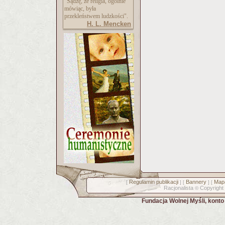
"Sądzę, że religia, ogólnie
mówiąc, była
przekleństwem ludzkości".
H. L. Mencken
Regulamin publikacji
Bannery
Mapa
[
] [
] [
Racjonalista
Copyright
©
Fundacja Wolnej Myśli, kont