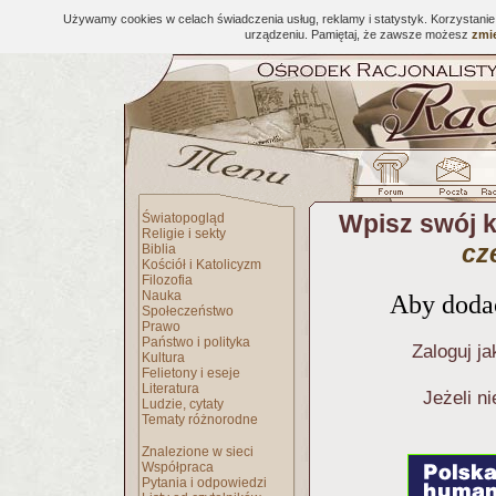
Używamy cookies w celach świadczenia usług, reklamy i statystyk. Korzystani
urządzeniu. Pamiętaj, że zawsze możesz
zmie
Wpisz swój 
Światopogląd
Religie i sekty
cz
Biblia
Kościół i Katolicyzm
Filozofia
Nauka
Aby dodać
Społeczeństwo
Prawo
Państwo i polityka
Zaloguj ja
Kultura
Felietony i eseje
Literatura
Jeżeli n
Ludzie, cytaty
Tematy różnorodne
Znalezione w sieci
Współpraca
Pytania i odpowiedzi