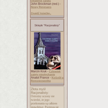
Obalenie caratu
John Brockman (red.) -
Nowy Renesans
Znajdź książkę..
Sklepik "Racjonalisty"
Marcin Kruk -
Człowiek
zajęty niesłychanie
Anatol France -
Kościół a
Rzeczpospolita
Złota myśl
Racjonalisty:
Ostrożny uczony nie
twierdzi, że jego
przekonania są całkiem
prawdziwe. Pociesza się