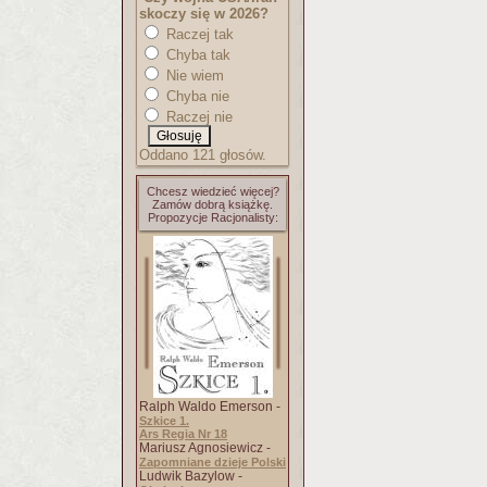
skoczy się w 2026?
Raczej tak
Chyba tak
Nie wiem
Chyba nie
Raczej nie
Oddano 121 głosów.
Chcesz wiedzieć więcej?
Zamów dobrą książkę.
Propozycje Racjonalisty:
Ralph Waldo Emerson -
Szkice 1.
Ars Regia Nr 18
Mariusz Agnosiewicz -
Zapomniane dzieje Polski
Ludwik Bazylow -