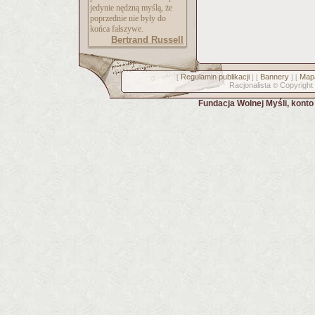
jedynie nędzną myślą, że
poprzednie nie były do
końca fałszywe.
Bertrand Russell
Regulamin publikacji
Bannery
Mapa
[
] [
] [
Racjonalista
Copyright
©
Fundacja Wolnej Myśli, kont