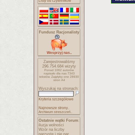
Listy od czytelników
Fundusz Racjonalisty
Wesprzyj nas..
Zarejestrowaliśmy
296.754.684
wizyty
Ponad 1062 autorów
napisało
dla nas 7343
tekstów.
Zajęłyby one 28930
stron A4
Wyszukaj na stronach:
Kryteria szczegółowe
Najnowsze strony..
Archiwum streszczeń..
Ostatnie wątki Forum
:
iluzja wolności
Wzór na liczby
parzyste i nie par..