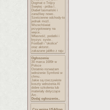
Dogmat o Trójcy
Świętej - próba l..
Diabeł tasmański i
zaraźliwy nowo..
Sześcienne odchody-to
jednak możl..
Wszechświat
przygotowany na
więce..
Własność, podatki i
kryzys: syste..
Football i "okolice"
oraz aktorst..
zakazane jabłko z raju
Ogłoszenia
:
30 marca 1689r w
Polsce
Ostatnio rozważam
wdrożenie Symfonii w
chmu..
Jakie są rzeczywiste
koszty wdrożenia AI
dobre szkolenia lub
materiały dotyczące
Arc..
Dodaj ogłoszenie..
Czy wojna USA/Iran