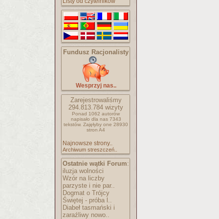
Listy od czytelników
Fundusz Racjonalisty
Wesprzyj nas..
Zarejestrowaliśmy
294.813.784
wizyty
Ponad 1062 autorów
napisało
dla nas 7343
tekstów.
Zajęłyby one 28930
stron A4
Najnowsze strony..
Archiwum streszczeń..
Ostatnie wątki Forum
:
iluzja wolności
Wzór na liczby
parzyste i nie par..
Dogmat o Trójcy
Świętej - próba l..
Diabeł tasmański i
zaraźliwy nowo..