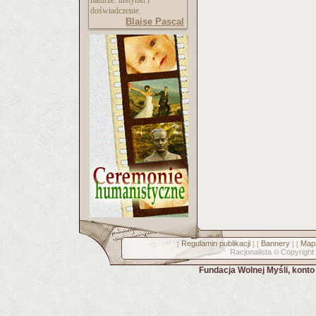
naturze: instynkt i
doświadczenie.
Blaise Pascal
Regulamin publikacji
Bannery
Mapa
[
] [
] [
Racjonalista
Copyright
©
Fundacja Wolnej Myśli, kont