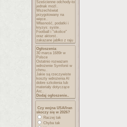
Sześcienne odchody-to
jednak możl..
Wszechświat
przygotowany na
więce..
Własność, podatki i
kryzys: syste..
Football i "okolice"
oraz aktorst..
zakazane jabłko z raju
Ogłoszenia
:
30 marca 1689r w
Polsce
Ostatnio rozważam
wdrożenie Symfonii w
chmu..
Jakie są rzeczywiste
koszty wdrożenia AI
dobre szkolenia lub
materiały dotyczące
Arc..
Dodaj ogłoszenie..
Czy wojna USA/Iran
skoczy się w 2026?
Raczej tak
Chyba tak