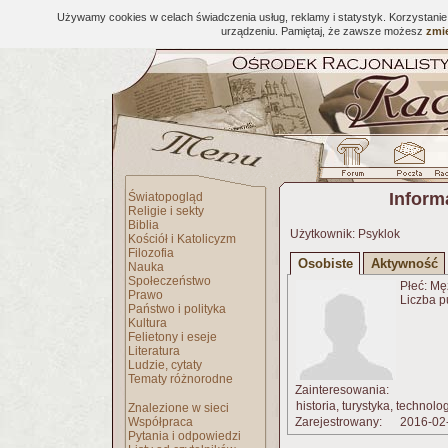
Używamy cookies w celach świadczenia usług, reklamy i statystyk. Korzystani
urządzeniu. Pamiętaj, że zawsze możesz
zmie
Inform
Światopogląd
Religie i sekty
Biblia
Użytkownik: Psyklok
Kościół i Katolicyzm
Filozofia
Osobiste
Aktywność
Nauka
Społeczeństwo
Płeć: Mę
Prawo
Liczba p
Państwo i polityka
Kultura
Felietony i eseje
Literatura
Ludzie, cytaty
Tematy różnorodne
Zainteresowania:
historia, turystyka, technolo
Znalezione w sieci
Współpraca
Zarejestrowany:
2016-02
Pytania i odpowiedzi