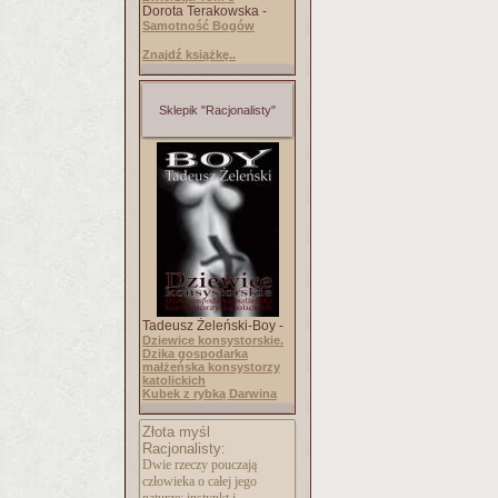
Dorota Terakowska -
Samotność Bogów
Znajdź książkę..
Sklepik "Racjonalisty"
Tadeusz Żeleński-Boy -
Dziewice konsystorskie.
Dzika gospodarka
małżeńska konsystorzy
katolickich
Kubek z rybką Darwina
Złota myśl
Racjonalisty:
Dwie rzeczy pouczają
człowieka o całej jego