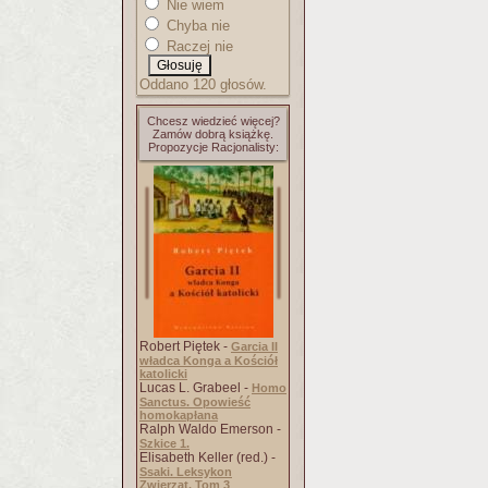
Nie wiem
Chyba nie
Raczej nie
Oddano 120 głosów.
Chcesz wiedzieć więcej?
Zamów dobrą książkę.
Propozycje Racjonalisty:
Robert Piętek -
Garcia II
władca Konga a Kościół
katolicki
Lucas L. Grabeel -
Homo
Sanctus. Opowieść
homokapłana
Ralph Waldo Emerson -
Szkice 1.
Elisabeth Keller (red.) -
Ssaki. Leksykon
Zwierząt. Tom 3