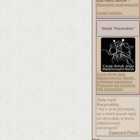
Karl Heinz Bohrer -
Absolutna teraźniejszość
Znajdź książkę..
Sklepik "Racjonalisty"
Czuję dotyk Jego
Makaronowych Macek -
emblemat pastafarian
Prowadzę się rozumnie
(dla kierowców)
Złota myśl
Racjonalisty:
"Ani w życiu prywatnym,
ani w moich pracach nigdy
nie ukrywałem, że jestem
zdeklarowanym
niewierzącym".
Zygmunt Freud