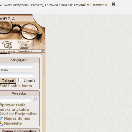
ne w Twoim urządzeniu. Pamiętaj, że zawsze możesz
zmienić te ustawienia
.
Zaloguj jako
:
Hasło
:
OpenID
Załóż sobie konto..
Wyszukaj
Wprowadzenie
Indeks artykułów
Książka: Racjonalista
Napisz do nas
Newsletter
Promocja Racjonalisty