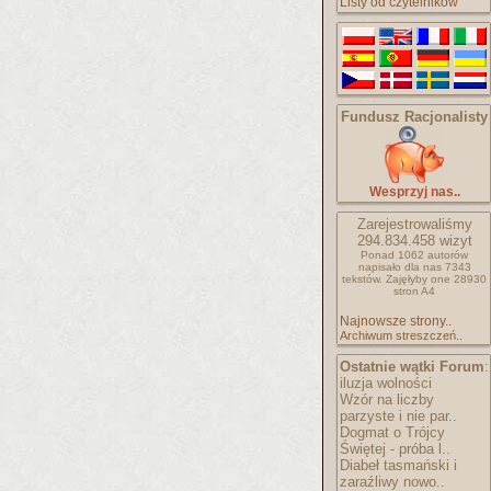
Listy od czytelników
Fundusz Racjonalisty
Wesprzyj nas..
Zarejestrowaliśmy
294.834.458
wizyt
Ponad 1062 autorów
napisało
dla nas 7343
tekstów.
Zajęłyby one 28930
stron A4
Najnowsze strony..
Archiwum streszczeń..
Ostatnie wątki Forum
:
iluzja wolności
Wzór na liczby
parzyste i nie par..
Dogmat o Trójcy
Świętej - próba l..
Diabeł tasmański i
zaraźliwy nowo..