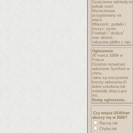
Sześcienne odchody-to
jednak możl..
Wszechświat
przygotowany na
więce..
Własność, podatki i
kryzys: syste..
Football i "okolice"
oraz aktorst..
zakazane jabłko z raju
Ogłoszenia
:
30 marca 1689r w
Polsce
Ostatnio rozważam
wdrożenie Symfonii w
chmu..
Jakie są rzeczywiste
koszty wdrożenia AI
dobre szkolenia lub
materiały dotyczące
Arc..
Dodaj ogłoszenie..
Czy wojna USA/Iran
skoczy się w 2026?
Raczej tak
Chyba tak