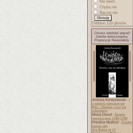
Nie wiem
Chyba nie
Raczej nie
Oddano 120 głosów.
Chcesz wiedzieć więcej?
Zamów dobrą książkę.
Propozycje Racjonalisty:
Andrzej Koraszewski -
I
z wichru odezwał się
Pan... Darwin, czuj się
odwołany
Mona Ozouf -
Święto
rewolucyjne 1789-1799
Prentice Mulford -
Źródło
twojej siły
Ars Regia nr 17