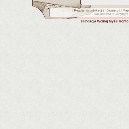
Regulamin publikacji
Bannery
Mapa
[
] [
] [
Racjonalista
Copyright
©
Fundacja Wolnej Myśli, kont