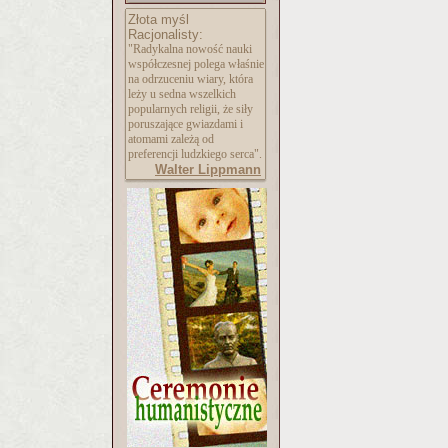
Złota myśl
Racjonalisty:
"Radykalna nowość nauki
współczesnej polega właśnie
na odrzuceniu wiary, która
leży u sedna wszelkich
popularnych religii, że siły
poruszające gwiazdami i
atomami zależą od
preferencji ludzkiego serca".
Walter Lippmann