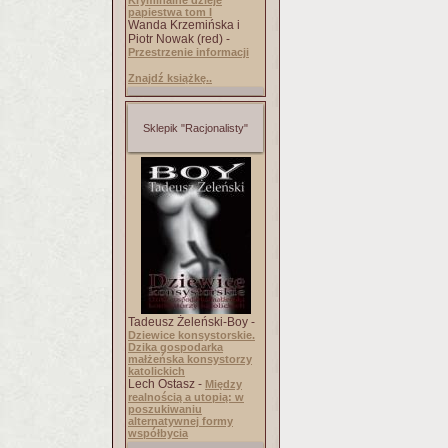
Kryminalne dzieje
papiestwa tom I
Wanda Krzemińska i
Piotr Nowak (red) -
Przestrzenie informacji
Znajdź książkę..
Sklepik "Racjonalisty"
Tadeusz Żeleński-Boy -
Dziewice konsystorskie.
Dzika gospodarka
małżeńska konsystorzy
katolickich
Lech Ostasz -
Między
realnością a utopią: w
poszukiwaniu
alternatywnej formy
współbycia