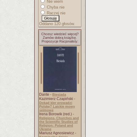
Nie wiem
Chyba nie
Raczej nie
Oddano 120 głosów.
Chcesz wiedzieć więcej?
Zamów dobrą książkę.
Propozycje Racjonalisty:
Dante -
Biesiada
Kazimierz Czapiński -
Dokąd kler prowadzi
Polskę? Laickie mowy
sejmowe
Irena Borowik (red.) -
Religions, Churches and
the Scientific Studies of
Religion: Poland and
Ukraine
Mariusz Agnosiewicz -