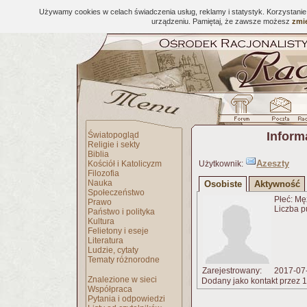
Używamy cookies w celach świadczenia usług, reklamy i statystyk. Korzystani
urządzeniu. Pamiętaj, że zawsze możesz
zmie
Inform
Światopogląd
Religie i sekty
Biblia
Azeszty
Kościół i Katolicyzm
Użytkownik:
Filozofia
Nauka
Osobiste
Aktywność
Społeczeństwo
Płeć: Mę
Prawo
Liczba p
Państwo i polityka
Kultura
Felietony i eseje
Literatura
Ludzie, cytaty
Tematy różnorodne
Zarejestrowany:
2017-07
Znalezione w sieci
Dodany jako kontakt przez 1
Współpraca
Pytania i odpowiedzi