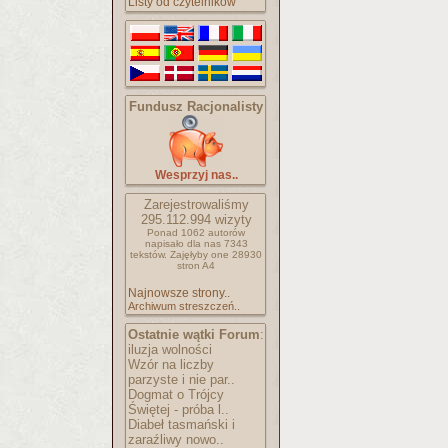
Listy od czytelników
Fundusz Racjonalisty
Wesprzyj nas..
Zarejestrowaliśmy
295.112.994
wizyty
Ponad 1062 autorów
napisało
dla nas 7343
tekstów.
Zajęłyby one 28930
stron A4
Najnowsze strony..
Archiwum streszczeń..
Ostatnie wątki Forum
:
iluzja wolności
Wzór na liczby
parzyste i nie par..
Dogmat o Trójcy
Świętej - próba l..
Diabeł tasmański i
zaraźliwy nowo..