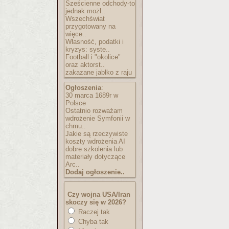
Sześcienne odchody-to
jednak możl..
Wszechświat
przygotowany na
więce..
Własność, podatki i
kryzys: syste..
Football i "okolice"
oraz aktorst..
zakazane jabłko z raju
Ogłoszenia
:
30 marca 1689r w
Polsce
Ostatnio rozważam
wdrożenie Symfonii w
chmu..
Jakie są rzeczywiste
koszty wdrożenia AI
dobre szkolenia lub
materiały dotyczące
Arc..
Dodaj ogłoszenie..
Czy wojna USA/Iran
skoczy się w 2026?
Raczej tak
Chyba tak