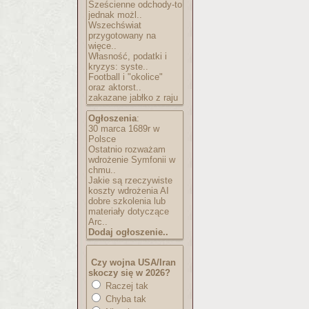
Sześcienne odchody-to
jednak możl..
Wszechświat
przygotowany na
więce..
Własność, podatki i
kryzys: syste..
Football i "okolice"
oraz aktorst..
zakazane jabłko z raju
Ogłoszenia
:
30 marca 1689r w
Polsce
Ostatnio rozważam
wdrożenie Symfonii w
chmu..
Jakie są rzeczywiste
koszty wdrożenia AI
dobre szkolenia lub
materiały dotyczące
Arc..
Dodaj ogłoszenie..
Czy wojna USA/Iran
skoczy się w 2026?
Raczej tak
Chyba tak