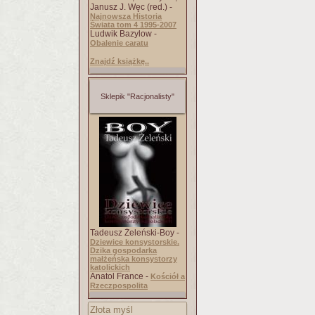
Janusz J. Węc (red.) -
Najnowsza Historia
Świata tom 4 1995-2007
Ludwik Bazylow -
Obalenie caratu
Znajdź książkę..
Sklepik "Racjonalisty"
Tadeusz Żeleński-Boy -
Dziewice konsystorskie.
Dzika gospodarka
małżeńska konsystorzy
katolickich
Anatol France -
Kościół a
Rzeczpospolita
Złota myśl