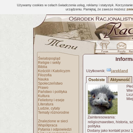
Używamy cookies w celach świadczenia usług, reklamy i statystyk. Korzystani
urządzeniu. Pamiętaj, że zawsze możesz
zmie
Inform
Światopogląd
Religie i sekty
Biblia
jarekland
Kościół i Katolicyzm
Użytkownik:
Filozofia
Nauka
Osobiste
Aktywność
Społeczeństwo
Płe
Prawo
Wiek
Państwo i polityka
Licz
Kultura
Miej
Felietony i eseje
Literatura
Ludzie, cytaty
Tematy różnorodne
Zainteresowania:
Znalezione w sieci
religioznawstwo, historia, sz
Współpraca
polityka
Pytania i odpowiedzi
Dodany jako kontakt przez 1