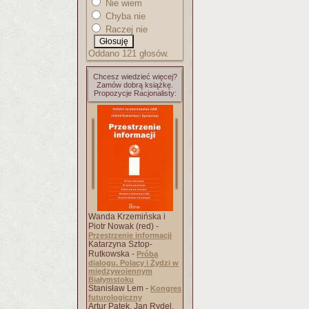
Nie wiem
Chyba nie
Raczej nie
Oddano 121 głosów.
Chcesz wiedzieć więcej?
Zamów dobrą książkę.
Propozycje Racjonalisty:
Wanda Krzemińska i
Piotr Nowak (red) -
Przestrzenie informacji
Katarzyna Sztop-
Rutkowska -
Próba
dialogu. Polacy i Żydzi w
międzywojennym
Białymstoku
Stanisław Lem -
Kongres
futurologiczny
Artur Patek, Jan Rydel,