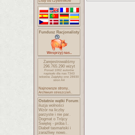
Listy od czytelników
Fundusz Racjonalisty
Wesprzyj nas..
Zarejestrowaliśmy
296.765.290
wizyt
Ponad 1062 autorów
napisało
dla nas 7343
tekstów.
Zajęłyby one 28930
stron A4
Najnowsze strony..
Archiwum streszczeń..
Ostatnie wątki Forum
:
iluzja wolności
Wzór na liczby
parzyste i nie par..
Dogmat o Trójcy
Świętej - próba l..
Diabeł tasmański i
zaraźliwy nowo..