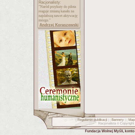
Racjonalisty:
"Naród przykuty do pilota
reaguje zmianą kanału na
najsłabszą nawet aktywację
mózgu."
Andrzej Koraszewski
Regulamin publikacji
Bannery
Mapa
[
] [
] [
Racjonalista
Copyright
©
Fundacja Wolnej Myśli, kont