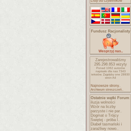
Listy od czytelników
Fundusz Racjonalisty
Wesprzyj nas..
Zarejestrowaliśmy
295.298.853
wizyty
Ponad 1062 autorów
napisało
dla nas 7343
tekstów.
Zajęłyby one 28930
stron A4
Najnowsze strony..
Archiwum streszczeń..
Ostatnie wątki Forum
:
iluzja wolności
Wzór na liczby
parzyste i nie par..
Dogmat o Trójcy
Świętej - próba l..
Diabeł tasmański i
zaraźliwy nowo..