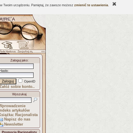
ne w Twoim urządzeniu. Pamiętaj, że zawsze możesz
zmienić te ustawienia
.
Zaloguj jako
:
Hasło
:
OpenID
Załóż sobie konto..
Wyszukaj
Wprowadzenie
Indeks artykułów
Książka: Racjonalista
Napisz do nas
Newsletter
Promocja Racjonalisty