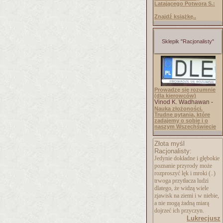
Latającego Potwora S.:
Znajdź książkę..
Sklepik "Racjonalisty"
Prowadzę się rozumnie
(dla kierowców)
Vinod K. Wadhawan -
Nauka złożoności.
Trudne pytania, które
zadajemy o sobie i o
naszym Wszechświecie
Złota myśl
Racjonalisty:
Jedynie dokładne i głębokie
poznanie przyrody może
rozproszyć lęk i mroki (..)
trwoga przytłacza ludzi
dlatego, że widzą wiele
zjawisk na ziemi i w niebie,
a nie mogą żadną miarą
dojrzeć ich przyczyn.
Lukrecjusz