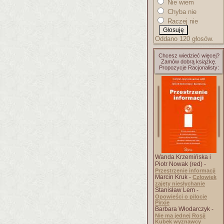
Nie wiem
Chyba nie
Raczej nie
Oddano 120 głosów.
Chcesz wiedzieć więcej?
Zamów dobrą książkę.
Propozycje Racjonalisty:
Wanda Krzemińska i
Piotr Nowak (red) -
Przestrzenie informacji
Marcin Kruk -
Człowiek
zajęty niesłychanie
Stanisław Lem -
Opowieści o pilocie
Pirxie
Barbara Włodarczyk -
Nie ma jednej Rosji
Kubek wyznawcy