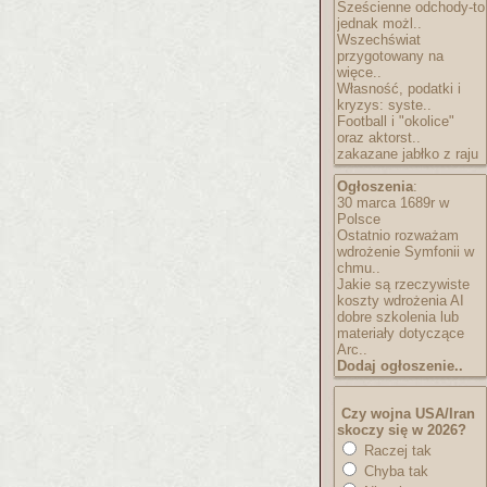
Sześcienne odchody-to
jednak możl..
Wszechświat
przygotowany na
więce..
Własność, podatki i
kryzys: syste..
Football i "okolice"
oraz aktorst..
zakazane jabłko z raju
Ogłoszenia
:
30 marca 1689r w
Polsce
Ostatnio rozważam
wdrożenie Symfonii w
chmu..
Jakie są rzeczywiste
koszty wdrożenia AI
dobre szkolenia lub
materiały dotyczące
Arc..
Dodaj ogłoszenie..
Czy wojna USA/Iran
skoczy się w 2026?
Raczej tak
Chyba tak