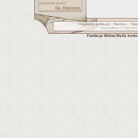
przyniosło owoce."
św. Hieronim
Regulamin publikacji
Bannery
Mapa
[
] [
] [
Racjonalista
Copyright
©
Fundacja Wolnej Myśli, kont