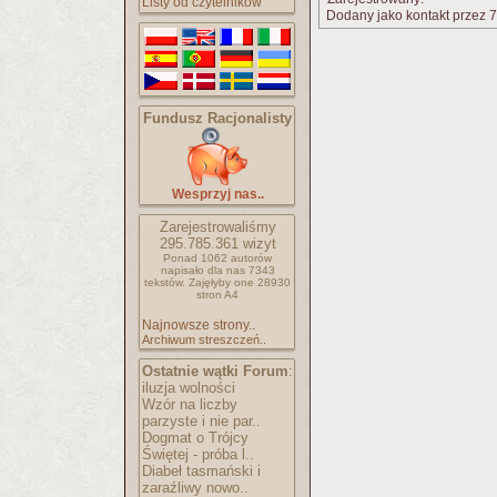
Listy od czytelników
Dodany jako kontakt przez 7
Fundusz Racjonalisty
Wesprzyj nas..
Zarejestrowaliśmy
295.785.361
wizyt
Ponad 1062 autorów
napisało
dla nas 7343
tekstów.
Zajęłyby one 28930
stron A4
Najnowsze strony..
Archiwum streszczeń..
Ostatnie wątki Forum
:
iluzja wolności
Wzór na liczby
parzyste i nie par..
Dogmat o Trójcy
Świętej - próba l..
Diabeł tasmański i
zaraźliwy nowo..