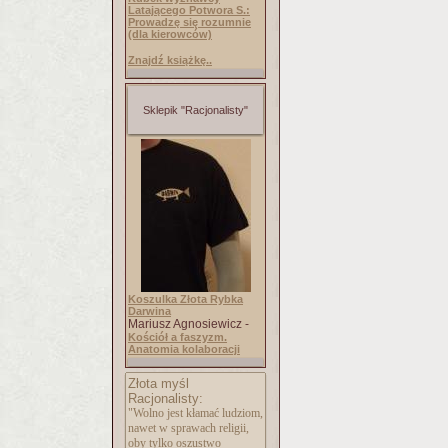
Latającego Potwora S.:
Prowadzę się rozumnie
(dla kierowców)
Znajdź książkę..
Sklepik "Racjonalisty"
Koszulka Złota Rybka
Darwina
Mariusz Agnosiewicz -
Kościół a faszyzm.
Anatomia kolaboracji
Złota myśl
Racjonalisty:
"Wolno jest kłamać ludziom,
nawet w sprawach religii,
oby tylko oszustwo