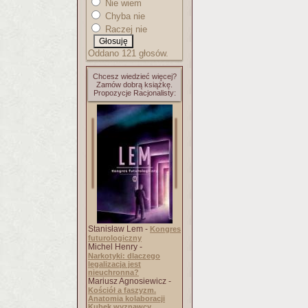
Nie wiem
Chyba nie
Raczej nie
Oddano 121 głosów.
Chcesz wiedzieć więcej?
Zamów dobrą książkę.
Propozycje Racjonalisty:
Stanisław Lem -
Kongres
futurologiczny
Michel Henry -
Narkotyki: dlaczego
legalizacja jest
nieuchronna?
Mariusz Agnosiewicz -
Kościół a faszyzm.
Anatomia kolaboracji
Kubek wyznawcy