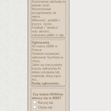
Sześcienne odchody-to
jednak możl..
Wszechświat
przygotowany na
więce..
Własność, podatki i
kryzys: syste..
Football i "okolice"
oraz aktorst..
zakazane jabłko z raju
Ogłoszenia
:
30 marca 1689r w
Polsce
Ostatnio rozważam
wdrożenie Symfonii w
chmu..
Jakie są rzeczywiste
koszty wdrożenia AI
dobre szkolenia lub
materiały dotyczące
Arc..
Dodaj ogłoszenie..
Czy wojna USA/Iran
skoczy się w 2026?
Raczej tak
Chyba tak