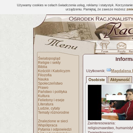
Używamy cookies w celach świadczenia usług, reklamy i statystyk. Korzystani
urządzeniu. Pamiętaj, że zawsze możesz
zmie
Inform
Światopogląd
Religie i sekty
Biblia
Magdalena 
Kościół i Katolicyzm
Użytkownik:
Filozofia
Nauka
Osobiste
Aktywność
Społeczeństwo
Prawo
Państwo i polityka
Kultura
Felietony i eseje
Literatura
Ludzie, cytaty
Tematy różnorodne
Znalezione w sieci
Zainteresowania:
Współpraca
religioznawstwo, humanistyk
Pytania i odpowiedzi
Zarejestrowany: