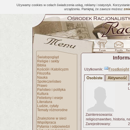
Używamy cookies w celach świadczenia usług, reklamy i statystyk. Korzystani
urządzeniu. Pamiętaj, że zawsze możesz
zmie
Inform
Światopogląd
Religie i sekty
Biblia
Frostknight
Kościół i Katolicyzm
Użytkownik:
Filozofia
Nauka
Osobiste
Aktywność
Społeczeństwo
P
Prawo
L
Państwo i polityka
Kultura
Felietony i eseje
Literatura
Ludzie, cytaty
Tematy różnorodne
Zainteresowania:
Znalezione w sieci
religioznawstwo, historia, na
Współpraca
Zarejestrowany:
2
Pytania i odpowiedzi