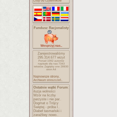
Listy od czytelników
Fundusz Racjonalisty
Wesprzyj nas..
Zarejestrowaliśmy
295.314.677
wizyt
Ponad 1062 autorów
napisało
dla nas 7343
tekstów.
Zajęłyby one 28930
stron A4
Najnowsze strony..
Archiwum streszczeń..
Ostatnie wątki Forum
:
iluzja wolności
Wzór na liczby
parzyste i nie par..
Dogmat o Trójcy
Świętej - próba l..
Diabeł tasmański i
zaraźliwy nowo..