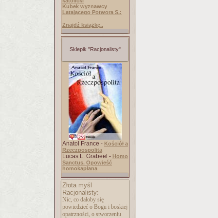
katolicki
Kubek wyznawcy
Latającego Potwora S.:
Znajdź książkę..
Sklepik "Racjonalisty"
Anatol France -
Kościół a
Rzeczpospolita
Lucas L. Grabeel -
Homo
Sanctus. Opowieść
homokapłana
Złota myśl
Racjonalisty:
Nic, co dałoby się
powiedzieć o Bogu i boskiej
opatrzności, o stworzeniu