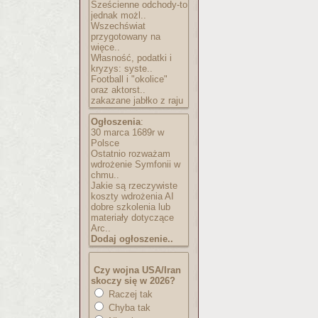
Sześcienne odchody-to
jednak możl..
Wszechświat
przygotowany na
więce..
Własność, podatki i
kryzys: syste..
Football i "okolice"
oraz aktorst..
zakazane jabłko z raju
Ogłoszenia
:
30 marca 1689r w
Polsce
Ostatnio rozważam
wdrożenie Symfonii w
chmu..
Jakie są rzeczywiste
koszty wdrożenia AI
dobre szkolenia lub
materiały dotyczące
Arc..
Dodaj ogłoszenie..
Czy wojna USA/Iran
skoczy się w 2026?
Raczej tak
Chyba tak