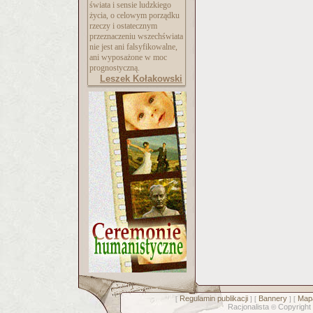
świata i sensie ludzkiego
życia, o celowym porządku
rzeczy i ostatecznym
przeznaczeniu wszechświata
nie jest ani falsyfikowalne,
ani wyposażone w moc
prognostyczną.
Leszek Kołakowski
Regulamin publikacji
Bannery
Mapa
[
] [
] [
Racjonalista
Copyright
©