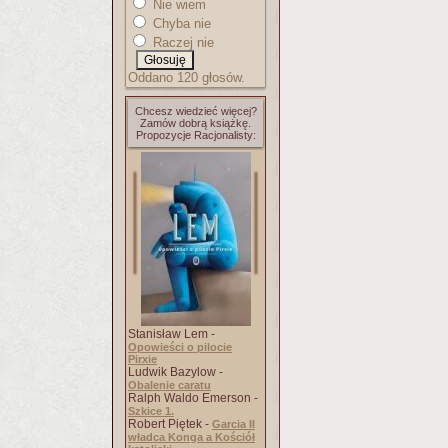
Nie wiem
Chyba nie
Raczej nie
Oddano 120 głosów.
Chcesz wiedzieć więcej?
Zamów dobrą książkę.
Propozycje Racjonalisty:
Stanisław Lem -
Opowieści o pilocie
Pirxie
Ludwik Bazylow -
Obalenie caratu
Ralph Waldo Emerson -
Szkice 1.
Robert Piętek -
Garcia II
władca Konga a Kościół