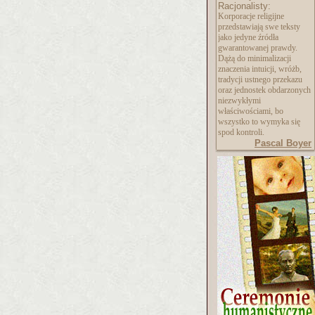
Racjonalisty:
Korporacje religijne
przedstawiają swe teksty
jako jedyne źródła
gwarantowanej prawdy.
Dążą do minimalizacji
znaczenia intuicji, wróżb,
tradycji ustnego przekazu
oraz jednostek obdarzonych
niezwykłymi
właściwościami, bo
wszystko to wymyka się
spod kontroli.
Pascal Boyer