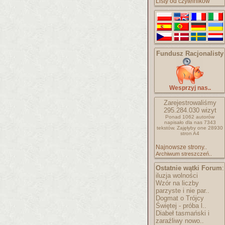
Listy od czytelników
Fundusz Racjonalisty
Wesprzyj nas..
Zarejestrowaliśmy
295.284.030
wizyt
Ponad 1062 autorów
napisało
dla nas 7343
tekstów.
Zajęłyby one 28930
stron A4
Najnowsze strony..
Archiwum streszczeń..
Ostatnie wątki Forum
:
iluzja wolności
Wzór na liczby
parzyste i nie par..
Dogmat o Trójcy
Świętej - próba l..
Diabeł tasmański i
zaraźliwy nowo..