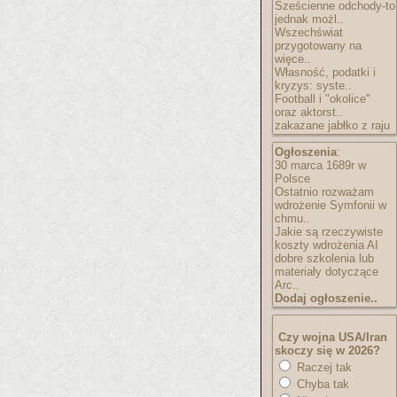
Sześcienne odchody-to
jednak możl..
Wszechświat
przygotowany na
więce..
Własność, podatki i
kryzys: syste..
Football i "okolice"
oraz aktorst..
zakazane jabłko z raju
Ogłoszenia
:
30 marca 1689r w
Polsce
Ostatnio rozważam
wdrożenie Symfonii w
chmu..
Jakie są rzeczywiste
koszty wdrożenia AI
dobre szkolenia lub
materiały dotyczące
Arc..
Dodaj ogłoszenie..
Czy wojna USA/Iran
skoczy się w 2026?
Raczej tak
Chyba tak