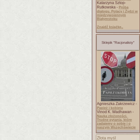
Katarzyna Sztop-
Rutkowska -
Próba
dialogu. Polacy i Żydzi w
międzywojennym
Białymstoku
Znajdź książkę..
Sklepik "Racjonalisty"
Agnieszka Zakrzewicz -
Papież i kobieta
Vinod K. Wadhawan -
Nauka złożoności.
Trudne pytania, które
zadajemy o sobie i o
naszym Wszechświecie
Złota myśl