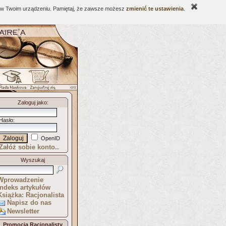
ne w Twoim urządzeniu. Pamiętaj, że zawsze możesz
zmienić te ustawienia
.
Zaloguj jako
:
Hasło
:
OpenID
Załóż sobie konto..
Wyszukaj
Wprowadzenie
Indeks artykułów
Książka: Racjonalista
Napisz do nas
Newsletter
Promocja Racjonalisty