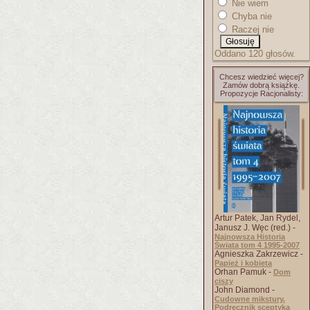
Nie wiem
Chyba nie
Raczej nie
Oddano 120 głosów.
Chcesz wiedzieć więcej?
Zamów dobrą książkę.
Propozycje Racjonalisty:
Artur Patek, Jan Rydel,
Janusz J. Węc (red.) -
Najnowsza Historia
Świata tom 4 1995-2007
Agnieszka Zakrzewicz -
Papież i kobieta
Orhan Pamuk -
Dom
ciszy
John Diamond -
Cudowne mikstury.
Podręcznik sceptyka