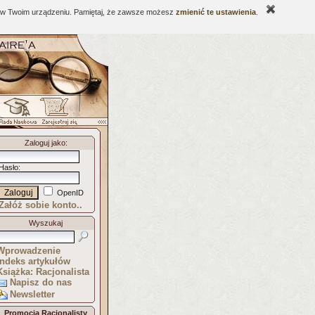
ne w Twoim urządzeniu. Pamiętaj, że zawsze możesz
zmienić te ustawienia
.
Zaloguj jako
:
Hasło
:
OpenID
Załóż sobie konto..
Wyszukaj
Wprowadzenie
Indeks artykułów
Książka: Racjonalista
Napisz do nas
Newsletter
Promocja Racjonalisty