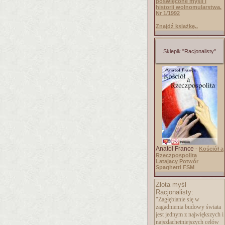
poświęcone myśli i
historii wolnomularstwa.
Nr 1/1992
Znajdź książkę..
Sklepik "Racjonalisty"
Anatol France -
Kościół a
Rzeczpospolita
Latający Potwór
Spaghetti FSM
Złota myśl
Racjonalisty:
"Zagłębianie się w
zagadnienia budowy świata
jest jednym z największych i
najszlachetniejszy
ch celów