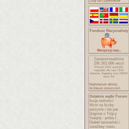
Listy od czytelników
Fundusz Racjonalisty
Wesprzyj nas..
Zarejestrowaliśmy
295.301.686
wizyt
Ponad 1062 autorów
napisało
dla nas 7343
tekstów.
Zajęłyby one 28930
stron A4
Najnowsze strony..
Archiwum streszczeń..
Ostatnie wątki Forum
:
iluzja wolności
Wzór na liczby
parzyste i nie par..
Dogmat o Trójcy
Świętej - próba l..
Diabeł tasmański i
zaraźliwy nowo..