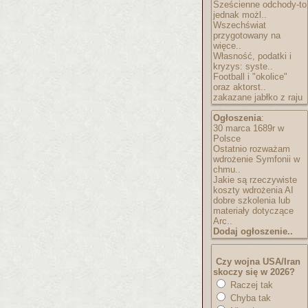
Sześcienne odchody-to
jednak możl..
Wszechświat
przygotowany na
więce..
Własność, podatki i
kryzys: syste..
Football i "okolice"
oraz aktorst..
zakazane jabłko z raju
Ogłoszenia
:
30 marca 1689r w
Polsce
Ostatnio rozważam
wdrożenie Symfonii w
chmu..
Jakie są rzeczywiste
koszty wdrożenia AI
dobre szkolenia lub
materiały dotyczące
Arc..
Dodaj ogłoszenie..
Czy wojna USA/Iran
skoczy się w 2026?
Raczej tak
Chyba tak