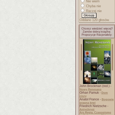
Nie wiem
Chyba nie
Raczej nie
Oddano 120 głosów.
Chcesz wiedzieć więcej?
Zamów dobrą książkę.
Propozycje Racjonalisty:
John Brockman (red.) -
Nowy Renesans
Orhan Pamuk -
Dom
ciszy
Anatol France -
Bogowie
pragną krwi
Friedrich Nietzsche -
Antychryst
Ars Regia. Czasopismo