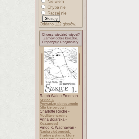
Nie wiem
Chyba nie
Raczej nie
Oddano 122 głosów.
Chcesz wiedzieć więcej?
Zamów dobrą książkę.
Propozycje Racjonalisty:
Ralph Waldo Emerson -
Szkice 1.
Prowadzę się rozumnie
(dla kierowców)
Charlotte Roche -
Modlitwy waginy
Anna Bojarska -
Kozzmoss!
Vinod K. Wadhawan -
Nauka złożoności.
Trudne pytania, które