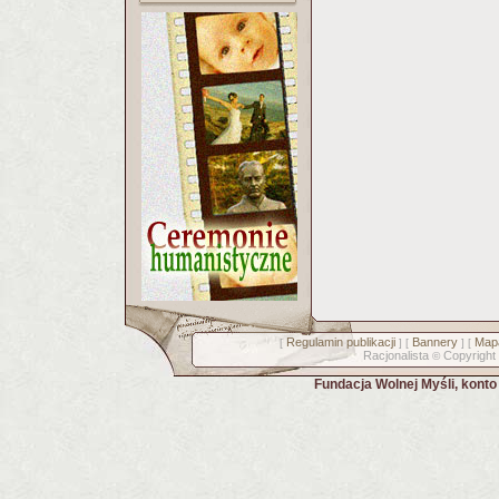
Regulamin publikacji
Bannery
Mapa
[
] [
] [
Racjonalista
Copyright
©
Fundacja Wolnej Myśli, kont