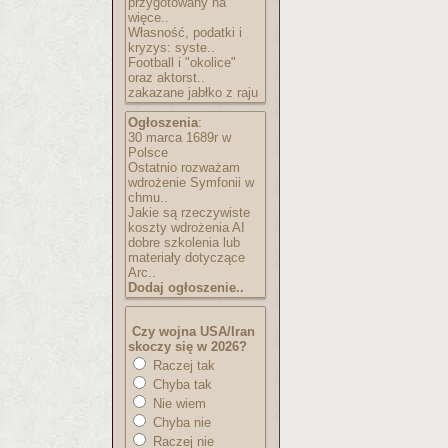
przygotowany na
więce..
Własność, podatki i
kryzys: syste..
Football i "okolice"
oraz aktorst..
zakazane jabłko z raju
Ogłoszenia
:
30 marca 1689r w
Polsce
Ostatnio rozważam
wdrożenie Symfonii w
chmu..
Jakie są rzeczywiste
koszty wdrożenia AI
dobre szkolenia lub
materiały dotyczące
Arc..
Dodaj ogłoszenie..
Czy wojna USA/Iran
skoczy się w 2026?
Raczej tak
Chyba tak
Nie wiem
Chyba nie
Raczej nie