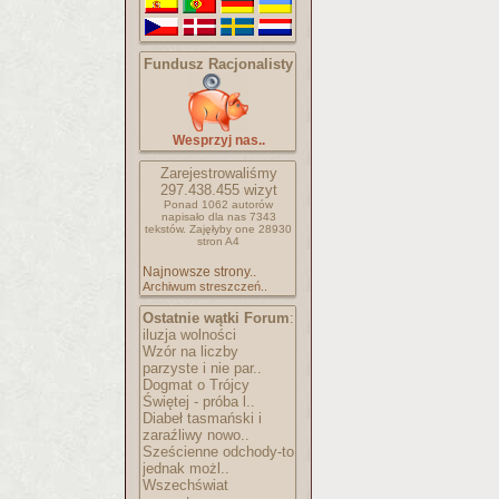
Fundusz Racjonalisty
Wesprzyj nas..
Zarejestrowaliśmy
297.438.455
wizyt
Ponad 1062 autorów
napisało
dla nas 7343
tekstów.
Zajęłyby one 28930
stron A4
Najnowsze strony..
Archiwum streszczeń..
Ostatnie wątki Forum
:
iluzja wolności
Wzór na liczby
parzyste i nie par..
Dogmat o Trójcy
Świętej - próba l..
Diabeł tasmański i
zaraźliwy nowo..
Sześcienne odchody-to
jednak możl..
Wszechświat