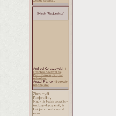
Znajdź książkę..
Sklepik "Racjonalisty"
Andrzej Koraszewski -
I
z wichru odezwał się
Pan... Darwin, czuj się
odwołany
Anatol France -
Bogowie
pragną krwi
Złota myśl
Racjonalisty:
Nigdy nie będzie szczęśliwy
ten, kogo dręczy myśl, że
ktoś jest szczęśliwszy od
niego.