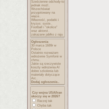
Sześcienne odchody-to
jednak możl..
Wszechświat
przygotowany na
więce..
Własność, podatki i
kryzys: syste..
Football i "okolice"
oraz aktorst..
zakazane jabłko z raju
Ogłoszenia
:
30 marca 1689r w
Polsce
Ostatnio rozważam
wdrożenie Symfonii w
chmu..
Jakie są rzeczywiste
koszty wdrożenia AI
dobre szkolenia lub
materiały dotyczące
Arc..
Dodaj ogłoszenie..
Czy wojna USA/Iran
skoczy się w 2026?
Raczej tak
Chyba tak