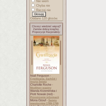
Nie wiem
Chyba nie
Raczej nie
Oddano 120 głosów.
Chcesz wiedzieć więcej?
Zamów dobrą książkę.
Propozycje Racjonalisty:
Niall Ferguson -
Cywilizacja. Zachód i
reszta świata
Charlotte Roche -
Modlitwy waginy
Wanda Krzemińska i
Piotr Nowak (red) -
Przestrzenie informacji
Mona Ozouf -
Święto
rewolucyjne 1789-1799