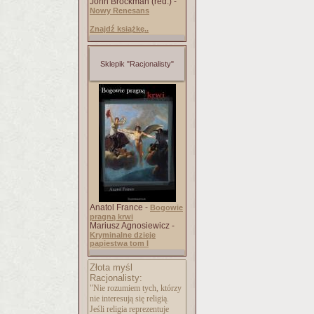
John Brockman (red.) -
Nowy Renesans
Znajdź książkę..
Sklepik "Racjonalisty"
Anatol France -
Bogowie
pragną krwi
Mariusz Agnosiewicz -
Kryminalne dzieje
papiestwa tom I
Złota myśl
Racjonalisty:
"Nie rozumiem tych, którzy
nie interesują się religią.
Jeśli religia reprezentuje