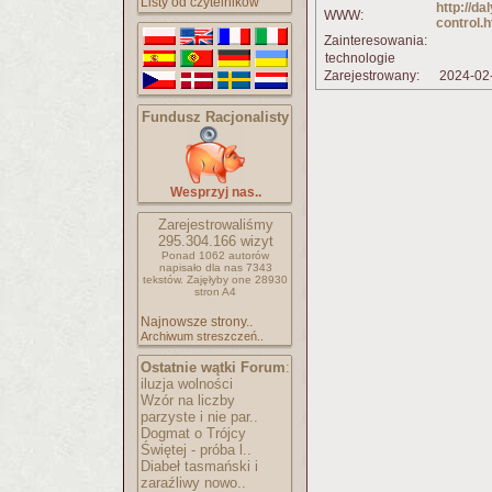
Listy od czytelników
http://d
WWW:
control.h
Zainteresowania:
technologie
Zarejestrowany:
2024-02
Fundusz Racjonalisty
Wesprzyj nas..
Zarejestrowaliśmy
295.304.166
wizyt
Ponad 1062 autorów
napisało
dla nas 7343
tekstów.
Zajęłyby one 28930
stron A4
Najnowsze strony..
Archiwum streszczeń..
Ostatnie wątki Forum
:
iluzja wolności
Wzór na liczby
parzyste i nie par..
Dogmat o Trójcy
Świętej - próba l..
Diabeł tasmański i
zaraźliwy nowo..