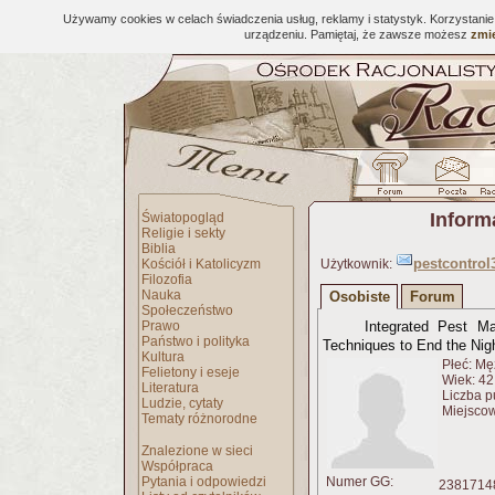
Używamy cookies w celach świadczenia usług, reklamy i statystyk. Korzystani
urządzeniu. Pamiętaj, że zawsze możesz
zmie
Inform
Światopogląd
Religie i sekty
Biblia
pestcontrol
Kościół i Katolicyzm
Użytkownik:
Filozofia
Nauka
Osobiste
Forum
Społeczeństwo
Prawo
Integrated Pest M
Państwo i polityka
Techniques to End the Nig
Kultura
Płeć: Mę
Felietony i eseje
Wiek: 42 
Literatura
Liczba p
Ludzie, cytaty
Miejscow
Tematy różnorodne
Znalezione w sieci
Współpraca
Pytania i odpowiedzi
Numer GG:
23817148