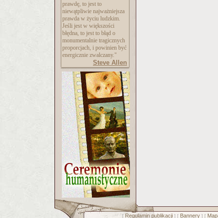
prawdę, to jest to
niewątpliwie najważniejsza
prawda w życiu ludzkim.
Jeśli jest w większości
błędna, to jest to błąd o
monumentalnie tragicznych
proporcjach, i powinien być
energicznie zwalczany."
Steve Allen
Regulamin publikacji
Bannery
Mapa
[
] [
] [