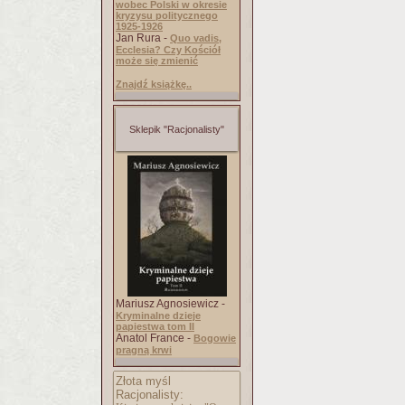
wobec Polski w okresie
kryzysu politycznego
1925-1926
Jan Rura -
Quo vadis,
Ecclesia? Czy Kościół
może się zmienić
Znajdź książkę..
Sklepik "Racjonalisty"
Mariusz Agnosiewicz -
Kryminalne dzieje
papiestwa tom II
Anatol France -
Bogowie
pragną krwi
Złota myśl
Racjonalisty: