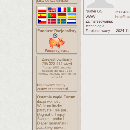
Listy od czytelników
Numer GG:
35064683
WWW:
http://e
Zainteresowania:
technologie
Fundusz Racjonalisty
Zarejestrowany:
2024-11
Wesprzyj nas..
Zarejestrowaliśmy
295.323.414
wizyt
Ponad 1062 autorów
napisało
dla nas 7343
tekstów.
Zajęłyby one 28930
stron A4
Najnowsze strony..
Archiwum streszczeń..
Ostatnie wątki Forum
:
iluzja wolności
Wzór na liczby
parzyste i nie par..
Dogmat o Trójcy
Świętej - próba l..
Diabeł tasmański i
zaraźliwy nowo..