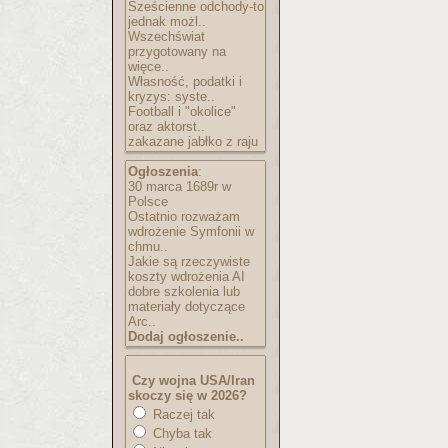
Sześcienne odchody-to
jednak możl..
Wszechświat
przygotowany na
więce..
Własność, podatki i
kryzys: syste..
Football i "okolice"
oraz aktorst..
zakazane jabłko z raju
Ogłoszenia
:
30 marca 1689r w
Polsce
Ostatnio rozważam
wdrożenie Symfonii w
chmu..
Jakie są rzeczywiste
koszty wdrożenia AI
dobre szkolenia lub
materiały dotyczące
Arc..
Dodaj ogłoszenie..
Czy wojna USA/Iran
skoczy się w 2026?
Raczej tak
Chyba tak