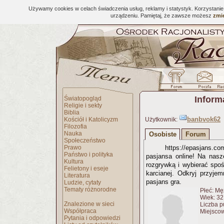
Używamy cookies w celach świadczenia usług, reklamy i statystyk. Korzystani
urządzeniu. Pamiętaj, że zawsze możesz
zmie
Inform
Światopogląd
Religie i sekty
Biblia
banbvok62
Kościół i Katolicyzm
Użytkownik:
Filozofia
Nauka
Osobiste
Forum
Społeczeństwo
Prawo
https://epasjans.
Państwo i polityka
pasjansa online! Na nasz
Kultura
rozgrywką i wybierać spoś
Felietony i eseje
karcianej. Odkryj przyje
Literatura
pasjans gra.
Ludzie, cytaty
Tematy różnorodne
Płeć: Mę
Wiek: 32 
Znalezione w sieci
Liczba p
Współpraca
Miejscow
Pytania i odpowiedzi