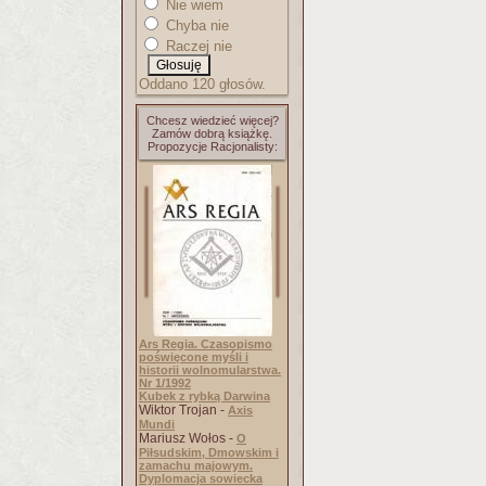
Nie wiem
Chyba nie
Raczej nie
Oddano 120 głosów.
Chcesz wiedzieć więcej?
Zamów dobrą książkę.
Propozycje Racjonalisty:
Ars Regia. Czasopismo
poświęcone myśli i
historii wolnomularstwa.
Nr 1/1992
Kubek z rybką Darwina
Wiktor Trojan -
Axis
Mundi
Mariusz Wołos -
O
Piłsudskim, Dmowskim i
zamachu majowym.
Dyplomacja sowiecka