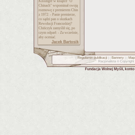
Kissinger w książce "O
Chinach" wspominał swoją
rozmowę z premierem Chin
z 1972: - Panie premierze,
co sądzi pan o skutkach
Rewolucji Francuskiej?
Chińczyk zamyślił się, po
czym odparł: - Za wcześnie,
aby oceniać.
Jacek Bartosik
Regulamin publikacji
Bannery
Mapa
[
] [
] [
Racjonalista
Copyright
©
Fundacja Wolnej Myśli, kont