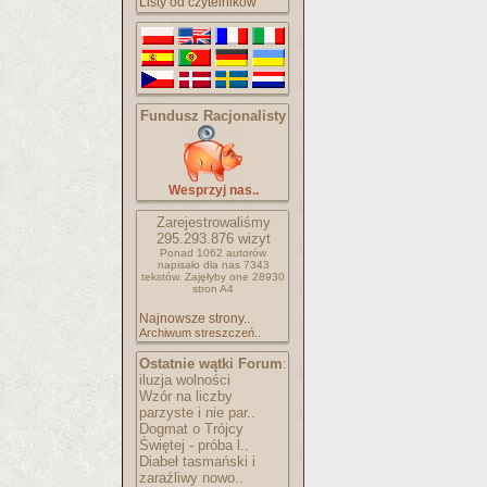
Listy od czytelników
Fundusz Racjonalisty
Wesprzyj nas..
Zarejestrowaliśmy
295.293.876
wizyt
Ponad 1062 autorów
napisało
dla nas 7343
tekstów.
Zajęłyby one 28930
stron A4
Najnowsze strony..
Archiwum streszczeń..
Ostatnie wątki Forum
:
iluzja wolności
Wzór na liczby
parzyste i nie par..
Dogmat o Trójcy
Świętej - próba l..
Diabeł tasmański i
zaraźliwy nowo..