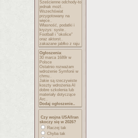
Sześcienne odchody-to
jednak możl..
Wszechświat
przygotowany na
więce..
Własność, podatki i
kryzys: syste..
Football i "okolice"
oraz aktorst..
zakazane jabłko z raju
Ogłoszenia
:
30 marca 1689r w
Polsce
Ostatnio rozważam
wdrożenie Symfonii w
chmu..
Jakie są rzeczywiste
koszty wdrożenia AI
dobre szkolenia lub
materiały dotyczące
Arc..
Dodaj ogłoszenie..
Czy wojna USA/Iran
skoczy się w 2026?
Raczej tak
Chyba tak