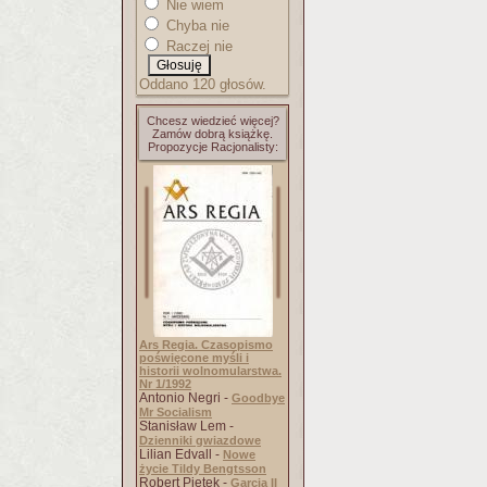
Nie wiem
Chyba nie
Raczej nie
Oddano 120 głosów.
Chcesz wiedzieć więcej?
Zamów dobrą książkę.
Propozycje Racjonalisty:
Ars Regia. Czasopismo
poświęcone myśli i
historii wolnomularstwa.
Nr 1/1992
Antonio Negri -
Goodbye
Mr Socialism
Stanisław Lem -
Dzienniki gwiazdowe
Lilian Edvall -
Nowe
życie Tildy Bengtsson
Robert Piętek -
Garcia II