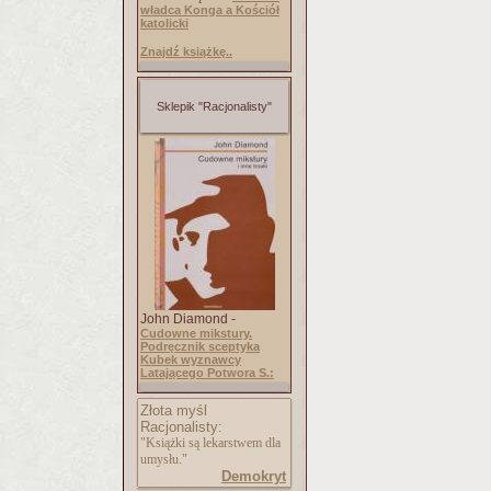
władca Konga a Kościół
katolicki
Znajdź książkę..
Sklepik "Racjonalisty"
John Diamond -
Cudowne mikstury.
Podręcznik sceptyka
Kubek wyznawcy
Latającego Potwora S.:
Złota myśl
Racjonalisty:
"Książki są lekarstwem dla
umysłu."
Demokryt