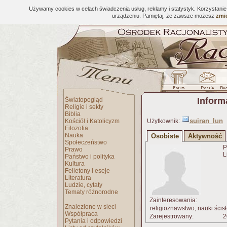
Używamy cookies w celach świadczenia usług, reklamy i statystyk. Korzystani
urządzeniu. Pamiętaj, że zawsze możesz
zmie
Inform
Światopogląd
Religie i sekty
Biblia
suiran_lun
Kościół i Katolicyzm
Użytkownik:
Filozofia
Nauka
Osobiste
Aktywność
Społeczeństwo
P
Prawo
L
Państwo i polityka
Kultura
Felietony i eseje
Literatura
Ludzie, cytaty
Tematy różnorodne
Zainteresowania:
Znalezione w sieci
religioznawstwo, nauki ścisł
Współpraca
Zarejestrowany:
2
Pytania i odpowiedzi