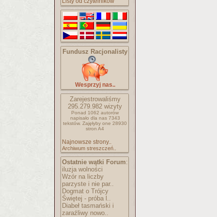
Listy od czytelników
Fundusz Racjonalisty
Wesprzyj nas..
Zarejestrowaliśmy
295.279.982
wizyty
Ponad 1062 autorów
napisało
dla nas 7343
tekstów.
Zajęłyby one 28930
stron A4
Najnowsze strony..
Archiwum streszczeń..
Ostatnie wątki Forum
:
iluzja wolności
Wzór na liczby
parzyste i nie par..
Dogmat o Trójcy
Świętej - próba l..
Diabeł tasmański i
zaraźliwy nowo..