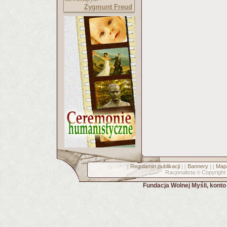
Zygmunt Freud
Regulamin publikacji
Bannery
Mapa
[
] [
] [
Racjonalista
Copyright
©
Fundacja Wolnej Myśli, kont