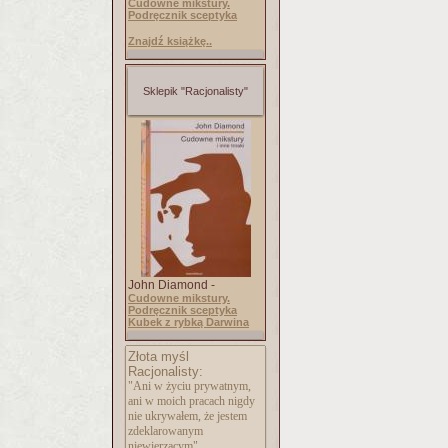
Cudowne mikstury.
Podręcznik sceptyka
Znajdź książkę..
Sklepik "Racjonalisty"
John Diamond -
Cudowne mikstury.
Podręcznik sceptyka
Kubek z rybką Darwina
Złota myśl
Racjonalisty:
"Ani w życiu prywatnym,
ani w moich pracach nigdy
nie ukrywałem, że jestem
zdeklarowanym
niewierzącym".