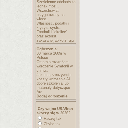
Sześcienne odchody-to
jednak możl..
Wszechświat
przygotowany na
więce..
Własność, podatki i
kryzys: syste..
Football i "okolice"
oraz aktorst..
zakazane jabłko z raju
Ogłoszenia
:
30 marca 1689r w
Polsce
Ostatnio rozważam
wdrożenie Symfonii w
chmu..
Jakie są rzeczywiste
koszty wdrożenia AI
dobre szkolenia lub
materiały dotyczące
Arc..
Dodaj ogłoszenie..
Czy wojna USA/Iran
skoczy się w 2026?
Raczej tak
Chyba tak