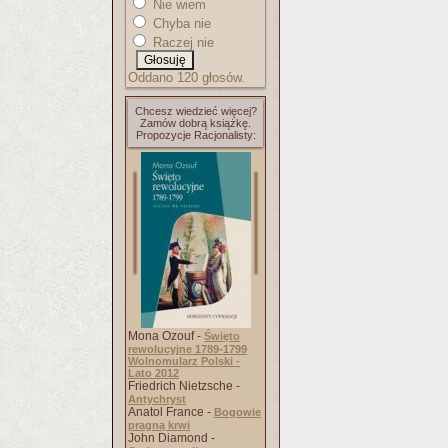
Nie wiem
Chyba nie
Raczej nie
Oddano 120 głosów.
Chcesz wiedzieć więcej?
Zamów dobrą książkę.
Propozycje Racjonalisty:
Mona Ozouf -
Święto
rewolucyjne 1789-1799
Wolnomularz Polski -
Lato 2012
Friedrich Nietzsche -
Antychryst
Anatol France -
Bogowie
pragną krwi
John Diamond -