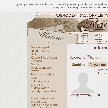
Używamy cookies w celach świadczenia usług, reklamy i statystyk. Korzystani
urządzeniu. Pamiętaj, że zawsze możesz
zmie
Inform
Światopogląd
Religie i sekty
Biblia
Itzhelia
Kościół i Katolicyzm
Użytkownik:
Filozofia
Nauka
Osobiste
Aktywność
Społeczeństwo
Płeć: Ko
Prawo
Liczba p
Państwo i polityka
Kultura
Felietony i eseje
Literatura
Ludzie, cytaty
Tematy różnorodne
Zarejestrowany:
2011-09
Znalezione w sieci
Współpraca
Pytania i odpowiedzi