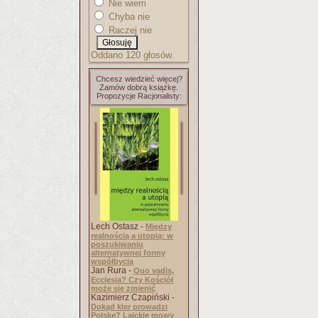
Nie wiem
Chyba nie
Raczej nie
Oddano 120 głosów.
Chcesz wiedzieć więcej?
Zamów dobrą książkę.
Propozycje Racjonalisty:
Lech Ostasz -
Między
realnością a utopią: w
poszukiwaniu
alternatywnej formy
współbycia
Jan Rura -
Quo vadis,
Ecclesia? Czy Kościół
może się zmienić
Kazimierz Czapiński -
Dokąd kler prowadzi
Polskę? Laickie mowy