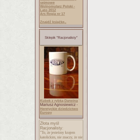
sejmowe
Wolnomularz Polski -
Lato 2012
Ars Regia nr 17
Znajdź książkę..
Sklepik "Racjonalisty"
Kubek z rybką Darwina
Mariusz Agnosiewicz -
Heretyckie dziedzictwo
Europy
Złota myśl
Racjonalisty:
"To, że jesteśmy krajem
katolickim, nie znaczy, że nie