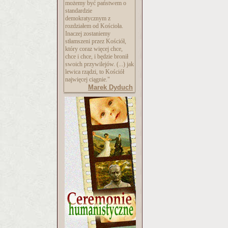
możemy być państwem o
standardzie
demokratycznym z
rozdziałem od Kościoła.
Inaczej zostaniemy
stłamszeni przez Kościół,
który coraz więcej chce,
chce i chce, i będzie bronił
swoich przywilejów. (...) jak
lewica rządzi, to Kościół
najwięcej ciągnie."
Marek Dyduch