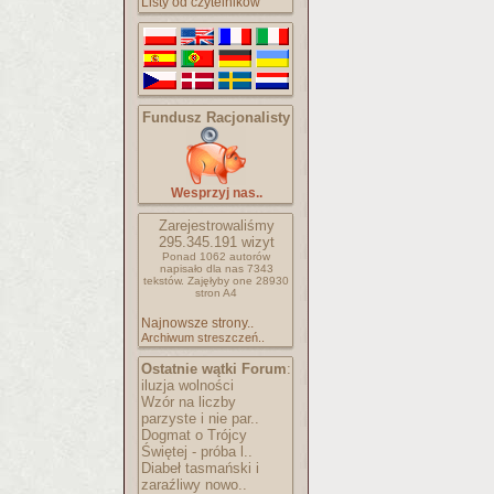
Listy od czytelników
Fundusz Racjonalisty
Wesprzyj nas..
Zarejestrowaliśmy
295.345.191
wizyt
Ponad 1062 autorów
napisało
dla nas 7343
tekstów.
Zajęłyby one 28930
stron A4
Najnowsze strony..
Archiwum streszczeń..
Ostatnie wątki Forum
:
iluzja wolności
Wzór na liczby
parzyste i nie par..
Dogmat o Trójcy
Świętej - próba l..
Diabeł tasmański i
zaraźliwy nowo..