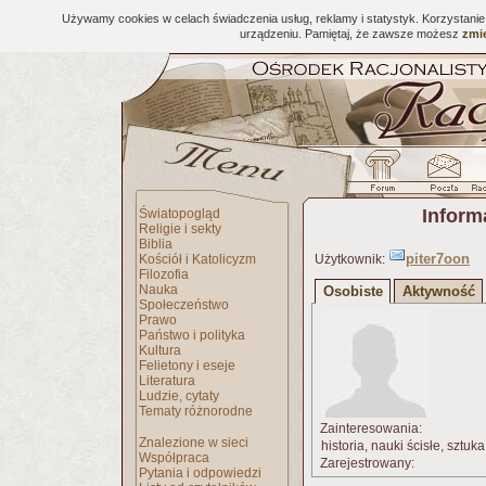
Używamy cookies w celach świadczenia usług, reklamy i statystyk. Korzystani
urządzeniu. Pamiętaj, że zawsze możesz
zmie
Inform
Światopogląd
Religie i sekty
Biblia
piter7oon
Kościół i Katolicyzm
Użytkownik:
Filozofia
Nauka
Osobiste
Aktywność
Społeczeństwo
Prawo
Państwo i polityka
Kultura
Felietony i eseje
Literatura
Ludzie, cytaty
Tematy różnorodne
Zainteresowania:
Znalezione w sieci
historia, nauki ścisłe, sztuk
Współpraca
Zarejestrowany:
Pytania i odpowiedzi