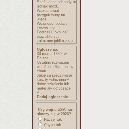
Sześcienne odchody-to
jednak możl..
Wszechświat
przygotowany na
więce..
Własność, podatki i
kryzys: syste..
Football i "okolice"
oraz aktorst..
zakazane jabłko z raju
Ogłoszenia
:
30 marca 1689r w
Polsce
Ostatnio rozważam
wdrożenie Symfonii w
chmu..
Jakie są rzeczywiste
koszty wdrożenia AI
dobre szkolenia lub
materiały dotyczące
Arc..
Dodaj ogłoszenie..
Czy wojna USA/Iran
skoczy się w 2026?
Raczej tak
Chyba tak