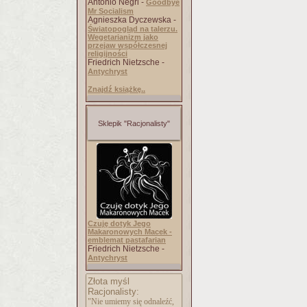
Antonio Negri -
Goodbye
Mr Socialism
Agnieszka Dyczewska -
Światopogląd na talerzu.
Wegetarianizm jako
przejaw współczesnej
religijności
Friedrich Nietzsche -
Antychryst
Znajdź książkę..
Sklepik "Racjonalisty"
Czuję dotyk Jego
Makaronowych Macek -
emblemat pastafarian
Friedrich Nietzsche -
Antychryst
Złota myśl
Racjonalisty:
"Nie umiemy się odnaleźć,