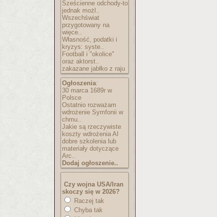
Sześcienne odchody-to
jednak możl..
Wszechświat
przygotowany na
więce..
Własność, podatki i
kryzys: syste..
Football i "okolice"
oraz aktorst..
zakazane jabłko z raju
Ogłoszenia
:
30 marca 1689r w
Polsce
Ostatnio rozważam
wdrożenie Symfonii w
chmu..
Jakie są rzeczywiste
koszty wdrożenia AI
dobre szkolenia lub
materiały dotyczące
Arc..
Dodaj ogłoszenie..
Czy wojna USA/Iran
skoczy się w 2026?
Raczej tak
Chyba tak