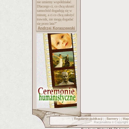
nie umiemy współdziałać.
Dlaczego ci, co chcą ukraść
samochód dogadują się w
minutę, a ci co chcą założyć
trawnik, nie mogą dogadać
się przez lata?"
Andrzej Koraszewski
Regulamin publikacji
Bannery
Mapa
[
] [
] [
Racjonalista
Copyright
©