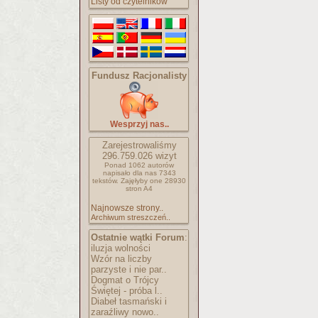
Listy od czytelników
Fundusz Racjonalisty
Wesprzyj nas..
Zarejestrowaliśmy
296.759.026
wizyt
Ponad 1062 autorów
napisało
dla nas 7343
tekstów.
Zajęłyby one 28930
stron A4
Najnowsze strony..
Archiwum streszczeń..
Ostatnie wątki Forum
:
iluzja wolności
Wzór na liczby
parzyste i nie par..
Dogmat o Trójcy
Świętej - próba l..
Diabeł tasmański i
zaraźliwy nowo..