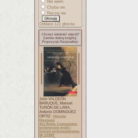
Nie wiem
Chyba nie
Raczej nie
Oddano 121 głosów.
Chcesz wiedzieć więcej?
Zamów dobrą książkę.
Propozycje Racjonalisty:
Julio VALDEÓN
BARUQUE, Manuel
TUŃÓN DE LARA,
Antonio DOMINGUEZ
ORTIZ -
Historia
Hiszpanii
Ars Regia. Czasopismo
poświęcone myśli i
historii wolnomularstwa.
Nr 1/1993