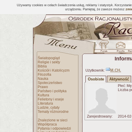
Używamy cookies w celach świadczenia usług, reklamy i statystyk. Korzystani
urządzeniu. Pamiętaj, że zawsze możesz
zmie
Inform
Światopogląd
Religie i sekty
Biblia
M.CH.
Kościół i Katolicyzm
Użytkownik:
Filozofia
Nauka
Osobiste
Aktywność
Społeczeństwo
Płeć: Mę
Prawo
Liczba p
Państwo i polityka
Kultura
Felietony i eseje
Literatura
Ludzie, cytaty
Tematy różnorodne
Zarejestrowany:
2014-02
Znalezione w sieci
Współpraca
Pytania i odpowiedzi