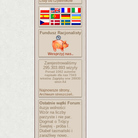
Listy od czytelników
Fundusz Racjonalisty
Wesprzyj nas..
Zarejestrowaliśmy
295.303.893
wizyty
Ponad 1062 autorów
napisało
dla nas 7343
tekstów.
Zajęłyby one 28930
stron A4
Najnowsze strony..
Archiwum streszczeń..
Ostatnie wątki Forum
:
iluzja wolności
Wzór na liczby
parzyste i nie par..
Dogmat o Trójcy
Świętej - próba l..
Diabeł tasmański i
zaraźliwy nowo..