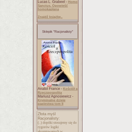
Lucas L. Grabeel -
Homo
Sanctus. Opowieść
homokapłana
Znajdź książkę..
Sklepik "Racjonalisty"
Anatol France -
Kościół a
Rzeczpospolita
Mariusz Agnosiewicz -
Kryminalne dzieje
papiestwa tom II
Złota myśl
Racjonalisty:
(..) dopóki stosujemy się do
rygorów logiki
akceptowanych w