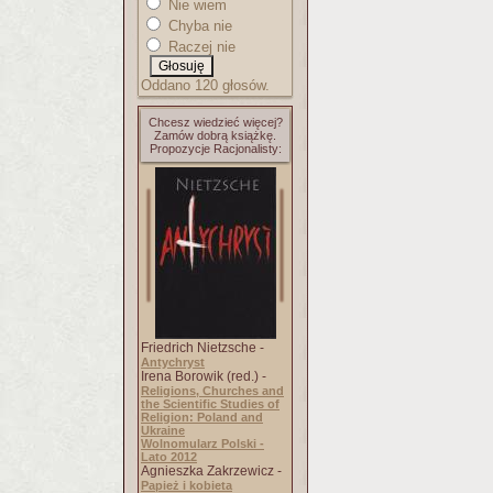
Nie wiem
Chyba nie
Raczej nie
Oddano 120 głosów.
Chcesz wiedzieć więcej?
Zamów dobrą książkę.
Propozycje Racjonalisty:
Friedrich Nietzsche -
Antychryst
Irena Borowik (red.) -
Religions, Churches and
the Scientific Studies of
Religion: Poland and
Ukraine
Wolnomularz Polski -
Lato 2012
Agnieszka Zakrzewicz -
Papież i kobieta