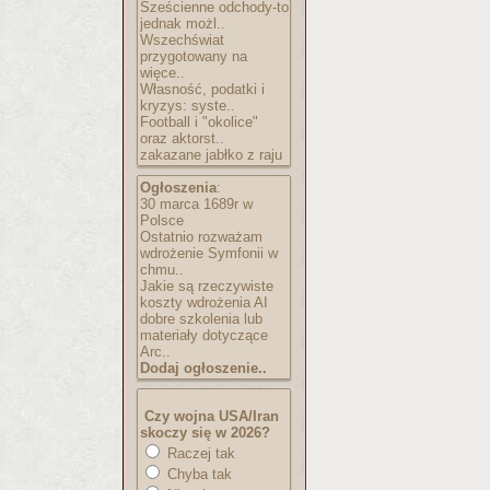
Sześcienne odchody-to
jednak możl..
Wszechświat
przygotowany na
więce..
Własność, podatki i
kryzys: syste..
Football i "okolice"
oraz aktorst..
zakazane jabłko z raju
Ogłoszenia
:
30 marca 1689r w
Polsce
Ostatnio rozważam
wdrożenie Symfonii w
chmu..
Jakie są rzeczywiste
koszty wdrożenia AI
dobre szkolenia lub
materiały dotyczące
Arc..
Dodaj ogłoszenie..
Czy wojna USA/Iran
skoczy się w 2026?
Raczej tak
Chyba tak