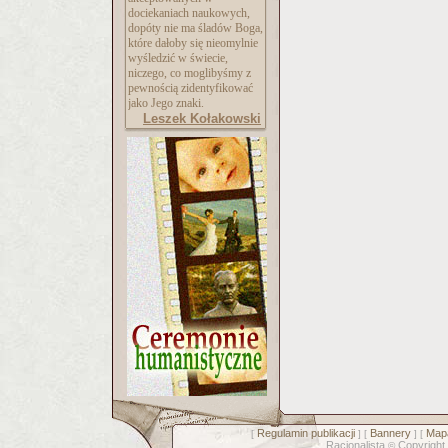
dociekaniach naukowych,
dopóty nie ma śladów Boga,
które dałoby się nieomylnie
wyśledzić w świecie,
niczego, co moglibyśmy z
pewnością zidentyfikować
jako Jego znaki.
Leszek Kołakowski
Regulamin publikacji
Bannery
Mapa
[
] [
] [
Racjonalista
Copyright
©