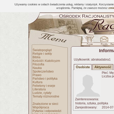
Używamy cookies w celach świadczenia usług, reklamy i statystyk. Korzystani
urządzeniu. Pamiętaj, że zawsze możesz
zmie
Inform
Światopogląd
Religie i sekty
Biblia
Użytkownik: abrakadabra1
Kościół i Katolicyzm
Filozofia
Osobiste
Aktywność
Nauka
Społeczeństwo
Płeć: Mę
Prawo
Liczba p
Państwo i polityka
Kultura
Felietony i eseje
Literatura
Ludzie, cytaty
Tematy różnorodne
Zainteresowania:
historia, sztuka, polityka
Znalezione w sieci
Współpraca
Zarejestrowany:
2014-07
Pytania i odpowiedzi