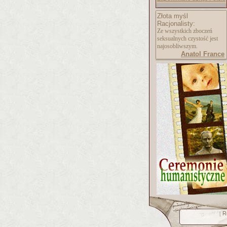
Złota myśl
Racjonalisty:
Ze wszystkich zboczeń
seksualnych czystość jest
najosobliwszym.
Anatol France
R
[