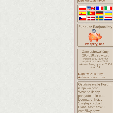
Listy od czytelników
Fundusz Racjonalisty
Wesprzyj nas..
Zarejestrowaliśmy
295.818.725
wizyt
Ponad 1062 autorów
napisało
dla nas 7343
tekstów.
Zajęłyby one 28930
stron A4
Najnowsze strony..
Archiwum streszczeń..
Ostatnie wątki Forum
:
iluzja wolności
Wzór na liczby
parzyste i nie par..
Dogmat o Trójcy
Świętej - próba l..
Diabeł tasmański i
zaraźliwy nowo..