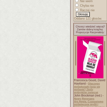
Nie wiem
Chyba nie
Raczej nie
Oddano 121 głosów.
Chcesz wiedzieć więcej?
Zamów dobrą książkę.
Propozycje Racjonalisty:
Francesca Gould, David
Haviland -
Dlaczego
mrówkojady boją się
mrówek? Zbiór
wybryków zwierząt
John Brockman (red.) -
Nowy Renesans
Ars Regia. Czasopismo
poświęcone myśli i