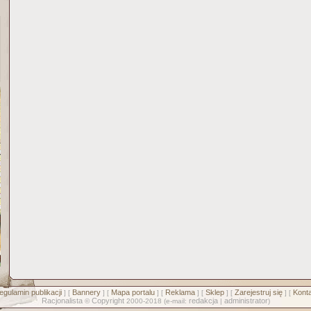
egulamin publikacji
Bannery
Mapa portalu
Reklama
Sklep
Zarejestruj się
Konta
] [
] [
] [
] [
] [
] [
Racjonalista
Copyright
redakcja
administrator
©
2000-2018 (e-mail:
|
)