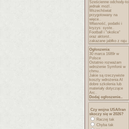
Sześcienne odchody-to
jednak możl..
Wszechświat
przygotowany na
więce..
Własność, podatki i
kryzys: syste..
Football i "okolice"
oraz aktorst..
zakazane jabłko z raju
Ogłoszenia
:
30 marca 1689r w
Polsce
Ostatnio rozważam
wdrożenie Symfonii w
chmu..
Jakie są rzeczywiste
koszty wdrożenia AI
dobre szkolenia lub
materiały dotyczące
Arc..
Dodaj ogłoszenie..
Czy wojna USA/Iran
skoczy się w 2026?
Raczej tak
Chyba tak