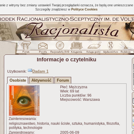
tanie z witryny bez zmiany ustawień Twojej przeglądarki oznacza, że będą one umieszcza
Szczegóły znajdziesz w
Polityce Cookies
Informacje o czytelniku
Dadam 1
Użytkownik:
Osobiste
Aktywność
Forum
Płeć: Mężczyzna
Wiek: 69 lat
Liczba punktów: 96
Miejscowość: Warszawa
Zainteresowania:
religioznawstwo, historia, nauki ścisłe, sztuka, humanistyka, filozofia,
polityka, technologie
Zarejestrowany:
2005-06-09