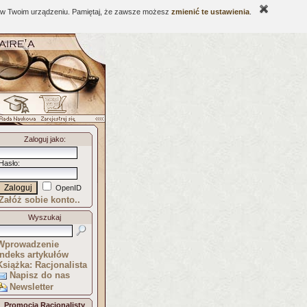
ne w Twoim urządzeniu. Pamiętaj, że zawsze możesz
zmienić te ustawienia
.
Zaloguj jako
:
Hasło
:
OpenID
Załóż sobie konto..
Wyszukaj
Wprowadzenie
Indeks artykułów
Książka: Racjonalista
Napisz do nas
Newsletter
Promocja Racjonalisty