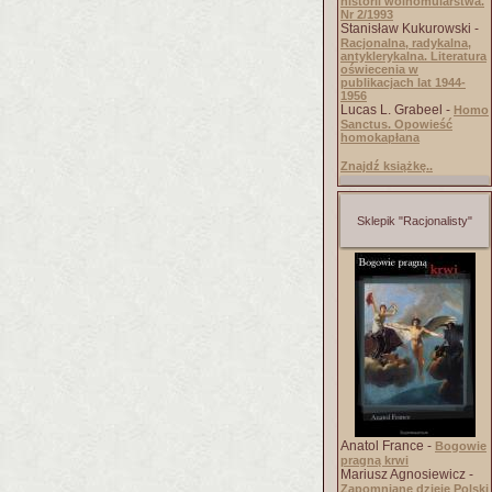
historii wolnomularstwa.
Nr 2/1993
Stanisław Kukurowski -
Racjonalna, radykalna,
antyklerykalna. Literatura
oświecenia w
publikacjach lat 1944-
1956
Lucas L. Grabeel -
Homo
Sanctus. Opowieść
homokapłana
Znajdź książkę..
Sklepik "Racjonalisty"
Anatol France -
Bogowie
pragną krwi
Mariusz Agnosiewicz -
Zapomniane dzieje Polski